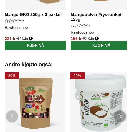
Mango ØKO 250g x 3 pakker
Mangopulver Frysetørket
125g
Rawfoodshop
Rawfoodshop
221 kr
441 kr
156 kr
223 kr
Vanlig pris:
Vanlig pris:
KJØP NÅ
KJØP NÅ
Andre kjøpte også:
30%
50%