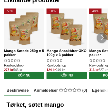
Liknande produkter
50%
50%
40%
Mango Søtede 250g x 5
Mango Snackbiter ØKO
Mango Søted
pakker
100g x 3 pakker
pakker
Rawfoodshop
Rawfoodshop
Rawfoodshop
273 kr
546 kr
124 kr
249 kr
316 kr
527 kr
KÖP NU
KÖP NU
KÖP 
Beskrivelse
Anmeldelser
(
0
)
Egenskap
Tørket, søtet mango