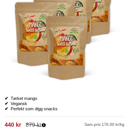
✔
Tørket mango
✔
Vegansk
✔
Perfekt som digg snacks
440
kr
879
kr
Sam.pris:
176.00 kr/kg