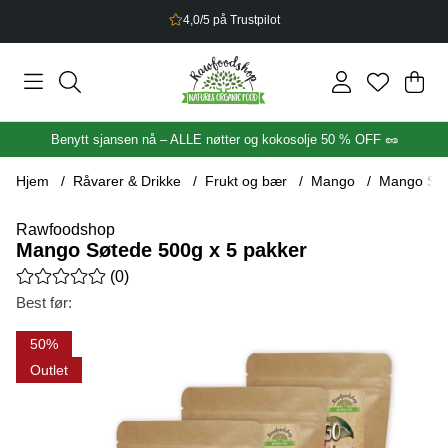
2,5% bonus på alt du handler
Han
Anta
.
Benytt sjansen nå – ALLE nøtter og kokosolje 50 % OFF 🥜
Hjem
Råvarer & Drikke
Frukt og bær
Mango
Mango Søt
Rawfoodshop
Mango Søtede 500g x 5 pakker
Gjennomsnittlig rangering 0 av 5 Antall vurderinger 0
(
0
)
Best før:
Produktbilder Mango Søtede 500g x 5 pakker
50
Outlet