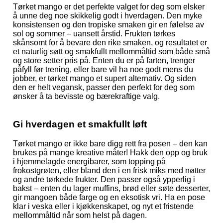
Tørket mango er det perfekte valget for deg som elsker
å unne deg noe skikkelig godt i hverdagen. Den myke
konsistensen og den tropiske smaken gir en følelse av
sol og sommer – uansett årstid. Frukten tørkes
skånsomt for å bevare den rike smaken, og resultatet er
et naturlig søtt og smakfullt mellommåltid som både små
og store setter pris på. Enten du er på farten, trenger
påfyll før trening, eller bare vil ha noe godt mens du
jobber, er tørket mango et supert alternativ. Og siden
den er helt vegansk, passer den perfekt for deg som
ønsker å ta bevisste og bærekraftige valg.
Gi hverdagen et smakfullt løft
Tørket mango er ikke bare digg rett fra posen – den kan
brukes på mange kreative måter! Hakk den opp og bruk
i hjemmelagde energibarer, som topping på
frokostgrøten, eller bland den i en frisk miks med nøtter
og andre tørkede frukter. Den passer også ypperlig i
bakst – enten du lager muffins, brød eller søte desserter,
gir mangoen både farge og en eksotisk vri. Ha en pose
klar i veska eller i kjøkkenskapet, og nyt et fristende
mellommåltid når som helst på dagen.