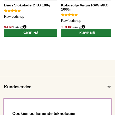
Bær i Sjokolade ØKO 100g
Kokosolje Virgin RAW ØKO
1000ml
Rawfoodshop
Rawfoodshop
94 kr
134 kr
119 kr
239 kr
KJØP NÅ
KJØP NÅ
Kundeservice
Om oss
Cookies og lignende teknologier