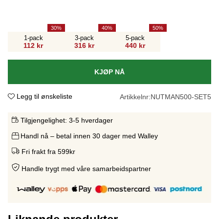
30
40
50
1-pack
3-pack
5-pack
112 kr
316 kr
440 kr
KJØP NÅ
Legg til ønskeliste
Artikkelnr:
NUTMAN500-SET5
Tilgjengelighet:
3-5 hverdager
Handl nå – betal innen 30 dager med Walley
Fri frakt fra 599kr
Handle trygt med våre samarbeidspartne
r