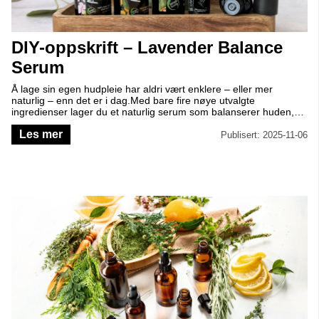
DIY-oppskrift – Lavender Balance
Serum
Å lage sin egen hudpleie har aldri vært enklere – eller mer
naturlig – enn det er i dag.Med bare fire nøye utvalgte
ingredienser lager du et naturlig serum som balanserer huden,
støtter hudens fornyelse, beskytter mot frie radikaler og gir en
Les mer
beroligende opplevelse med duft av lavendel.En ren, enkel og
Publisert: 2025-11-06
ærlig rutine – der du vet nøyaktig hva du bruker på huden din.