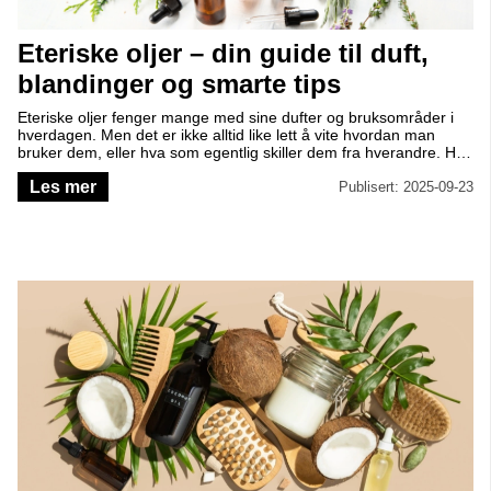
Eteriske oljer – din guide til duft,
blandinger og smarte tips
Eteriske oljer fenger mange med sine dufter og bruksområder i
hverdagen. Men det er ikke alltid like lett å vite hvordan man
bruker dem, eller hva som egentlig skiller dem fra hverandre. Her
får du svar på de vanligste spørsmålene – enkelt og inspirerende
Les mer
forklart.
Publisert: 2025-09-23