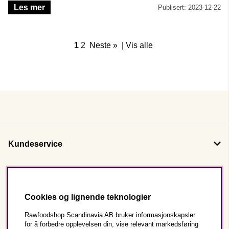
Les mer
hjemmelaget badesalt med Epsom-salt og eteriske oljer!
Publisert: 2023-12-22
1
2
Neste »
|
Vis alle
Kundeservice
Om oss
Cookies og lignende teknologier
Følg oss
Rawfoodshop Scandinavia AB bruker informasjonskapsler
for å forbedre opplevelsen din, vise relevant markedsføring