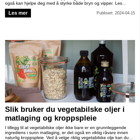
også kan hjelpe deg med å styrke både bryn og vipper. Les
videre for å utforske historien og bruksområdene til ricinolje og få
Les mer
noen enkle DIY-oppskrifter på hvordan du kan integrere den i din
Publisert: 2024-04-15
hverdag.
Slik bruker du vegetabilske oljer i
matlaging og kroppspleie
I tillegg til at vegetabilske oljer ikke bare er en grunnleggende
ingrediens i sunn matlaging, er det også en viktig råvare innen
naturlig kroppspleie. Ved å velge riktig vegetabilske olje kan du