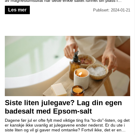
av magnesiumsulfat har dette enkle saltet funnet sin plass i
hjemmet for avslappende bad, men bruksområdene strekker seg
Les mer
langt utover det.
Publisert: 2024-01-21
Siste liten julegave? Lag din egen
badesalt med Epsom-salt
Dagene før jul er ofte fylt med viktige ting fra "to-do"-listen, og det
er kanskje ikke uvanlig at julegavene ender nederst. Er du ute i
siste liten og vil gi gaver med omtanke? Fortvil ikke, det er en
enkel og omsorgsfull gaveidé som vil fortrylle dine nærmeste -