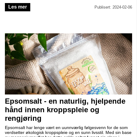
ikke bare forbedre smaken i rettene dine, men også gi næring til
Les mer
huden din. Ta en titt på noen vanlige vegetabilske oljer og les mer
Publisert: 2024-02-06
om hvordan du kan bruke dem i matlaging og kroppspleie.
Epsomsalt - en naturlig, hjelpende
hånd innen kroppspleie og
rengjøring
Epsomsalt har lenge vært en uunnværlig følgesvenn for de som
verdsetter økologisk kroppspleie og en sunn livsstil. Med sin base