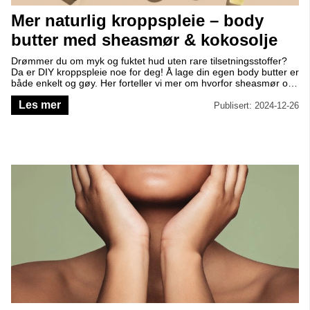
Mer naturlig kroppspleie – body
butter med sheasmør & kokosolje
Drømmer du om myk og fuktet hud uten rare tilsetningsstoffer?
Da er DIY kroppspleie noe for deg! Å lage din egen body butter er
både enkelt og gøy. Her forteller vi mer om hvorfor sheasmør og
kokosolje er stjernene innen naturlig kroppspleie – og gir deg en
Les mer
herlig oppskrift!
Publisert: 2024-12-26