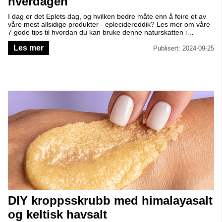
hverdagen
I dag er det Eplets dag, og hvilken bedre måte enn å feire et av
våre mest allsidige produkter - eplecidereddik? Les mer om våre
7 gode tips til hvordan du kan bruke denne naturskatten i
hverdagen – og kanskje komme inn i en ny rutine eller to?
Les mer
Publisert: 2024-09-25
DIY kroppsskrubb med himalayasalt
og keltisk havsalt