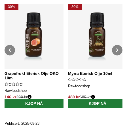
30%
30%
Grapefrukt Eterisk Olje ØKO
Myrra Eterisk Olje 10ml
10ml
Rawfoodshop
Rawfoodshop
146 kr
208 kr
480 kr
685 kr
Vanlig pris:
Vanlig pris:
KJØP NÅ
KJØP NÅ
Publisert: 2025-09-23