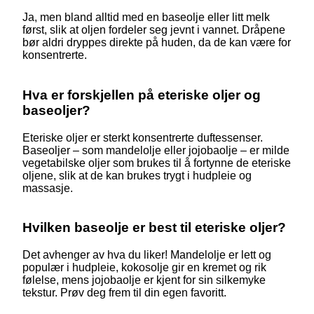
Ja, men bland alltid med en baseolje eller litt melk
først, slik at oljen fordeler seg jevnt i vannet. Dråpene
bør aldri dryppes direkte på huden, da de kan være for
konsentrerte.
Hva er forskjellen på eteriske oljer og
baseoljer?
Eteriske oljer er sterkt konsentrerte duftessenser.
Baseoljer – som mandelolje eller jojobaolje – er milde
vegetabilske oljer som brukes til å fortynne de eteriske
oljene, slik at de kan brukes trygt i hudpleie og
massasje.
Hvilken baseolje er best til eteriske oljer?
Det avhenger av hva du liker! Mandelolje er lett og
populær i hudpleie, kokosolje gir en kremet og rik
følelse, mens jojobaolje er kjent for sin silkemyke
tekstur. Prøv deg frem til din egen favoritt.