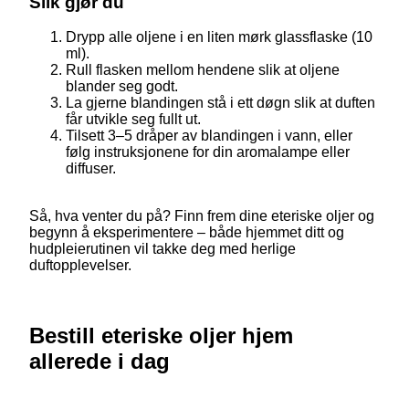
Slik gjør du
Drypp alle oljene i en liten mørk glassflaske (10
ml).
Rull flasken mellom hendene slik at oljene
blander seg godt.
La gjerne blandingen stå i ett døgn slik at duften
får utvikle seg fullt ut.
Tilsett 3–5 dråper av blandingen i vann, eller
følg instruksjonene for din aromalampe eller
diffuser.
Så, hva venter du på? Finn frem dine eteriske oljer og
begynn å eksperimentere – både hjemmet ditt og
hudpleierutinen vil takke deg med herlige
duftopplevelser.
Bestill eteriske oljer hjem
allerede i dag