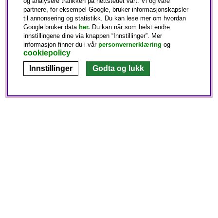
og analysere trafikken på nettstedet vårt. Vi og våre
partnere, for eksempel Google, bruker informasjonskapsler
til annonsering og statistikk. Du kan lese mer om hvordan
Google bruker data
her.
Du kan når som helst endre
innstillingene dine via knappen “Innstillinger”. Mer
informasjon finner du i vår
personvernerklæring
og
cookiepolicy
Innstillinger
Godta og lukk
Kundeservice
Om oss