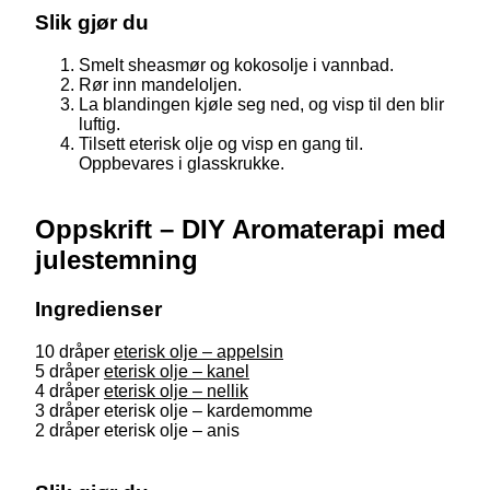
Slik gjør du
Smelt sheasmør og kokosolje i vannbad.
Rør inn mandeloljen.
La blandingen kjøle seg ned, og visp til den blir
luftig.
Tilsett eterisk olje og visp en gang til.
Oppbevares i glasskrukke.
Oppskrift – DIY Aromaterapi med
julestemning
Ingredienser
10 dråper
eterisk olje – appelsin
5 dråper
eterisk olje – kanel
4 dråper
eterisk olje – nellik
3 dråper eterisk olje – kardemomme
2 dråper eterisk olje – anis