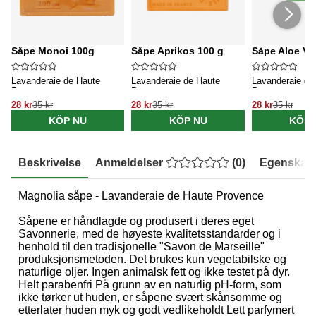
Såpe Monoi 100g
Såpe Aprikos 100 g
Såpe Aloe Ve
Lavanderaie de Haute
Lavanderaie de Haute
Lavanderaie de
Provence
Provence
Provence
28 kr
35 kr
28 kr
35 kr
28 kr
35 kr
KÖP NU
KÖP NU
KÖP 
Beskrivelse
Anmeldelser
(
0
)
Egenskap
Magnolia såpe - Lavanderaie de Haute Provence
Såpene er håndlagde og produsert i deres eget
Savonnerie, med de høyeste kvalitetsstandarder og i
henhold til den tradisjonelle "Savon de Marseille"
produksjonsmetoden. Det brukes kun vegetabilske og
naturlige oljer. Ingen animalsk fett og ikke testet på dyr.
Helt parabenfri På grunn av en naturlig pH-form, som
ikke tørker ut huden, er såpene svært skånsomme og
etterlater huden myk og godt vedlikeholdt Lett parfymert