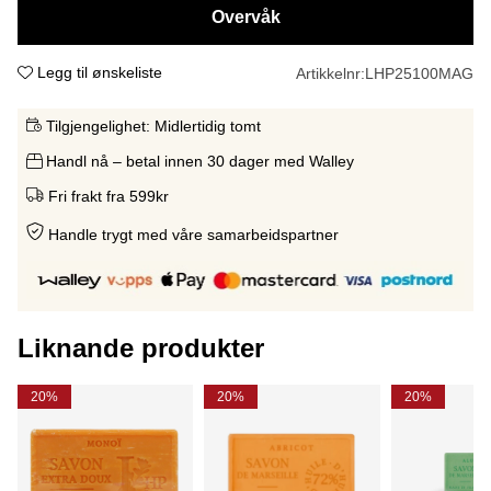
Overvåk
Legg til ønskeliste
Artikkelnr:
LHP25100MAG
Tilgjengelighet:
Midlertidig tomt
Handl nå – betal innen 30 dager med Walley
Fri frakt fra 599kr
Handle trygt med våre samarbeidspartne
r
Liknande produkter
20%
20%
20%