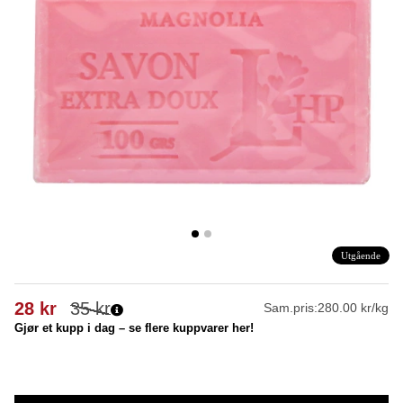
Utgående
28
kr
35
kr
Sam.pris:
280.00 kr/kg
Gjør et kupp i dag – se flere kuppvarer her!