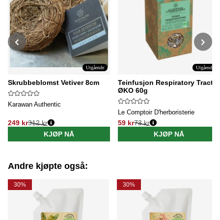
Utgående
Utgående
Skrubbeblomst Vetiver 8cm
Teinfusjon Respiratory Tract
ØKO 60g
Karawan Authentic
Le Comptoir D'herboristerie
249 kr
312 kr
59 kr
73 kr
Vanlig pris:
Vanlig pris:
KJØP NÅ
KJØP NÅ
Andre kjøpte også:
30%
30%