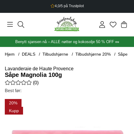
4,0/5 på Trustpilot
Han
Anta
.
Benytt sjansen nå – ALLE nøtter og kokosolje 50 % OFF 🥜
Hjem
DEALS
Tilbudshjørne
Tilbudshjørne 20%
Såpe Ma
Lavanderaie de Haute Provence
Såpe Magnolia 100g
Gjennomsnittlig rangering 0 av 5 Antall vurderinger 0
(
0
)
Best før:
Produktbilder Såpe Magnolia 100g
20
Kupp