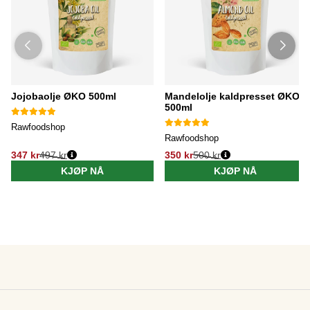
Jojobaolje ØKO 500ml
Mandelolje kaldpresset ØKO
500ml
Rawfoodshop
Rawfoodshop
347 kr
497 kr
350 kr
500 kr
KJØP NÅ
KJØP NÅ