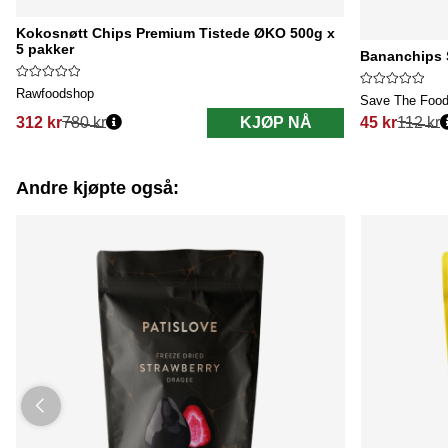
Kokosnøtt Chips Premium Tistede ØKO 500g x
5 pakker
Bananchips 
Rawfoodshop
Save The Foo
312 kr
780 kr
KJØP NÅ
45 kr
112 kr
Vanlig pris:
Vanlig pris:
Andre kjøpte også: