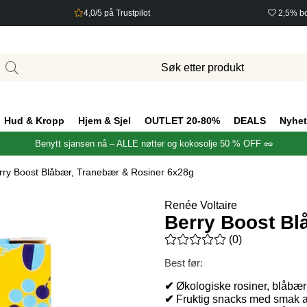
4,0/5 på Trustpilot
2,5% bo
Hud & Kropp
Hjem & Sjel
OUTLET 20-80%
DEALS
Nyhet
Benytt sjansen nå – ALLE nøtter og kokosolje 50 % OFF 🥜
rry Boost Blåbær, Tranebær & Rosiner 6x28g
Renée Voltaire
Berry Boost Bl
Gjennomsnittlig rangering 0 a
(
0
)
Best før:
✔
Økologiske rosiner, blåbær 
✔
Fruktig snacks med smak a