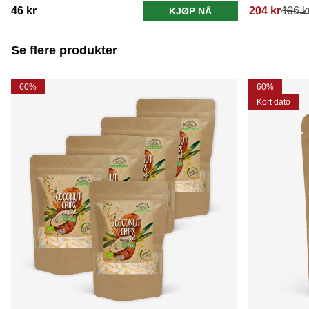
46 kr
204 kr
406 k
KJØP NÅ
Se flere produkter
60%
60%
Kort dato