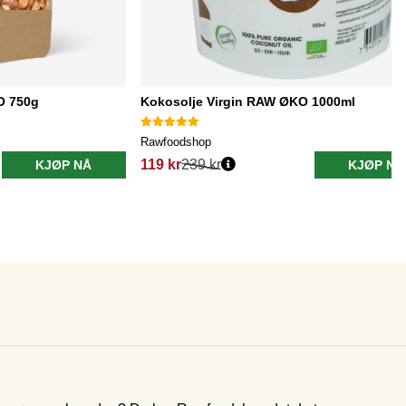
O 750g
Kokosolje Virgin RAW ØKO 1000ml
Rawfoodshop
119 kr
239 kr
KJØP NÅ
KJØP NÅ