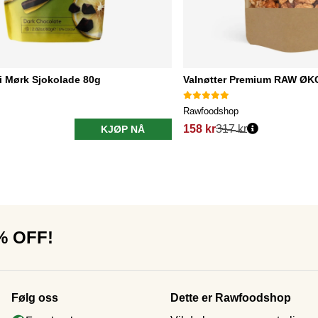
 i Mørk Sjokolade 80g
Valnøtter Premium RAW ØK
Rawfoodshop
158 kr
317 kr
KJØP NÅ
0% OFF!
Følg oss
Dette er Rawfoodshop