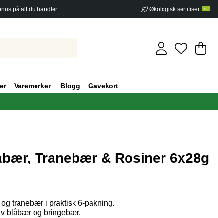
nus på alt du handler
Økologisk sertifisert
Ha
An
.
er
Varemerker
Blogg
Gavekort
åbær, Tranebær & Rosiner 6x28g
v 5 Antall vurderinger 0
og tranebær i praktisk 6-pakning.
v blåbær og bringebær.