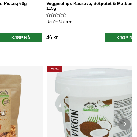
d Pistasj 60g
Veggiechips Kassava, Søtpotet & Matbana
115g
Renée Voltaire
46 kr
KJØP NÅ
KJØP NÅ
50%