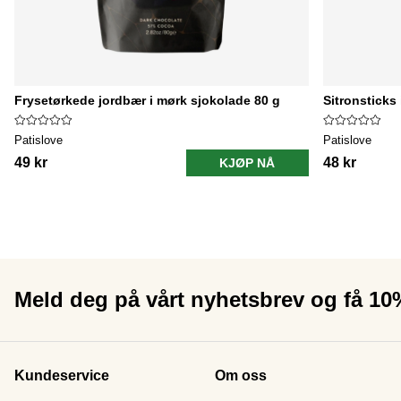
Frysetørkede jordbær i mørk sjokolade 80 g
Sitronsticks
Patislove
Patislove
49 kr
48 kr
KJØP NÅ
Meld deg på vårt nyhetsbrev og få 1
Kundeservice
Om oss