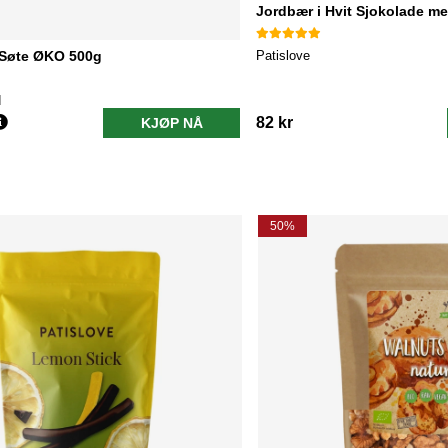
Jordbær i Hvit Sjokolade me
Patislove
Søte ØKO 500g
d
82 kr
KJØP NÅ
50%