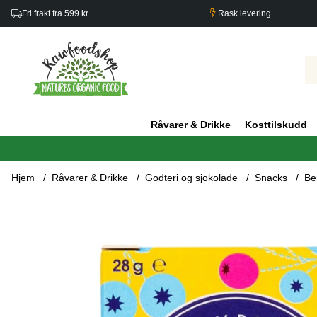
Fri frakt fra 599 kr
Rask levering
Råvarer & Drikke
Kosttilskudd
Hjem
Råvarer & Drikke
Godteri og sjokolade
Snacks
Be
Produktbilder Berry Boost Blåbær, Tranebær & Rosiner 6x28g