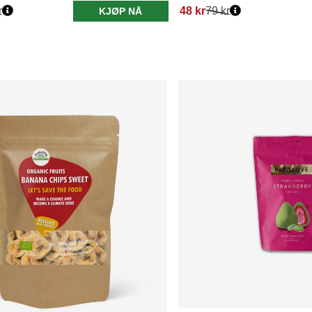
r
48 kr
79 kr
KJØP NÅ