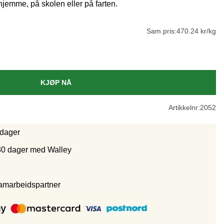
jemme, på skolen eller på farten.
Sam.pris:
470.24 kr/kg
KJØP NÅ
Artikkelnr:
2052
rdager
30 dager med Walley
samarbeidspartne
r