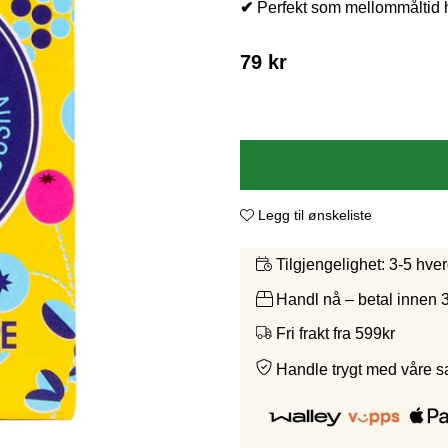
✔
Perfekt som mellommåltid h
79
kr
Legg til ønskeliste
3-5 hve
Tilgjengelighet:
Handl nå – betal innen 
Fri frakt fra 599kr
Handle trygt med våre 