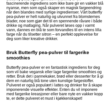
fascinerende ingrediens som ikke bare gir en vakker blå
nyanse, men som også skaper en magisk fargeendring
når den blandes med syrlige ingredienser. Vårt butterfly
pea-pulver er helt naturlig og utvunnet fra blomsternes
blader, noe som gjør det til en spennende råvare i både
drikke og matlaging. Når pulveret løses opp i varmt
vann, dannes en blå te som forvandles til en intens lilla
farge når du tilsetter sitron – en perfekt opplevelse for
deg som liker kreative drikker.
Bruk Butterfly pea-pulver til fargerike
smoothies
Butterfly pea-pulver er en fantastisk ingrediens for deg
som vil bake vegansk eller lage fargerike smoothies og
retter. Bruk det i pannekaker, brød eller desserter for å gi
dem en naturlig blå tone uten kunstige fargestoffer.
Pulveret er også populært i lattes og drinker for å skape
imponerende visuelle effekter. Enten du vil imponere
med fargerike kreasjoner eller bare nyte en vakker kopp
te, er dette pulveret et must i kjøkkenskapet!