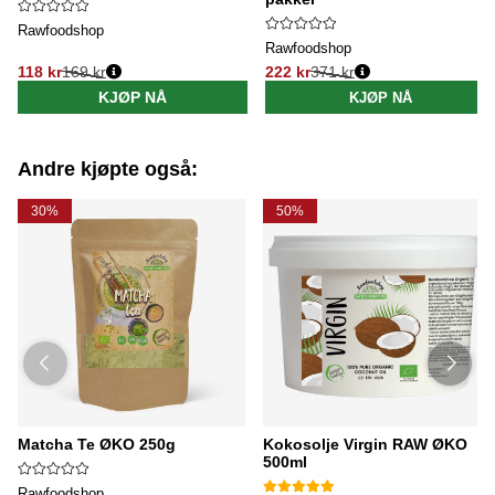
Rawfoodshop
Rawfoodshop
118 kr
169 kr
222 kr
371 kr
Vanlig pris:
Vanlig pris:
KJØP NÅ
KJØP NÅ
Andre kjøpte også:
30%
50%
Matcha Te ØKO 250g
Kokosolje Virgin RAW ØKO
500ml
Rawfoodshop