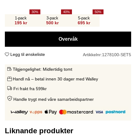
30
40
50
1-pack
3-pack
5-pack
195 kr
500 kr
695 kr
Overvåk
Legg til ønskeliste
Artikkelnr:
1278100-SET5
Tilgjengelighet:
Midlertidig tomt
Handl nå – betal innen 30 dager med Walley
Fri frakt fra 599kr
Handle trygt med våre samarbeidspartne
r
Liknande produkter