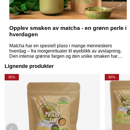
Opplev smaken av matcha - en grønn perle i
hverdagen
Matcha har en spesiell plass i mange menneskers
hverdag – fra morgenritualer til øyeblikk av avslapning.
Den intense grønne fargen og den unike smaken har
fascinert både teelskere og de som liker å
Lignende produkter
eksperimentere på kjøkkenet. Men hva er egentlig
matcha, og hvordan kan vi bruke denne fantastiske
råvaren til å lage deilige drikker?
30%
40%