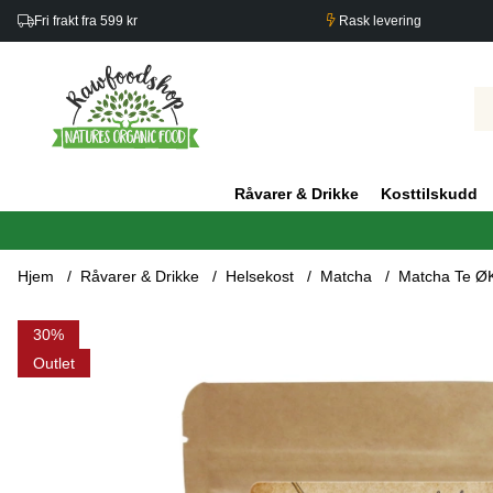
Fri frakt fra 599 kr
Rask levering
Råvarer & Drikke
Kosttilskudd
Hjem
Råvarer & Drikke
Helsekost
Matcha
Matcha Te Ø
Produktbilder Matcha Te ØKO 125g
30
Outlet