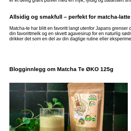
er et deilig grønt pulver med en myk, fyldig og balansert s
Allsidig og smakfull – perfekt for matcha-latt
Matcha-te har blitt en favoritt langt utenfor Japans grenser o
din favorittmelk og en skvett agavesirup for en naturlig sø
drikker det som en del av din daglige rutine eller eksper
Blogginnlegg om Matcha Te ØKO 125g