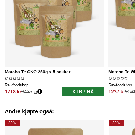
Matcha Te ØKO 250g x 5 pakker
Matcha Te Ø
Rawfoodshop
Rawfoodshop
1718 kr
3435 kr
KJØP NÅ
1237 kr
2061
Vanlig pris:
Vanlig pris:
Andre kjøpte også:
30%
30%