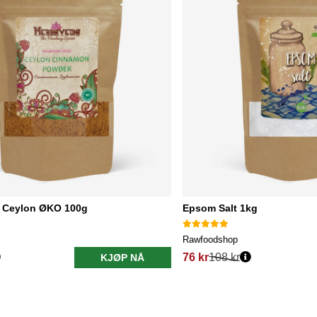
r Ceylon ØKO 100g
Epsom Salt 1kg
Rawfoodshop
76 kr
108 kr
KJØP NÅ