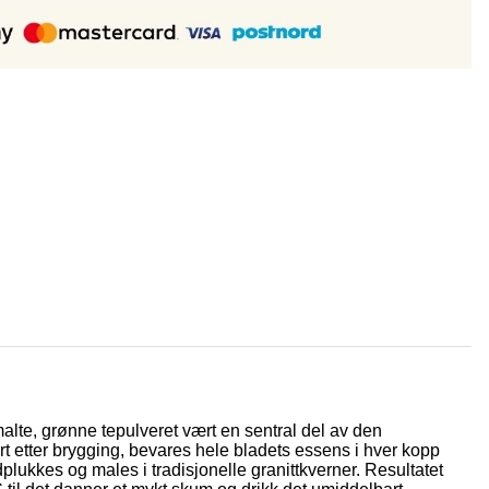
malte, grønne tepulveret vært en sentral del av den
rt etter brygging, bevares hele bladets essens i hver kopp
ukkes og males i tradisjonelle granittkverner. Resultatet