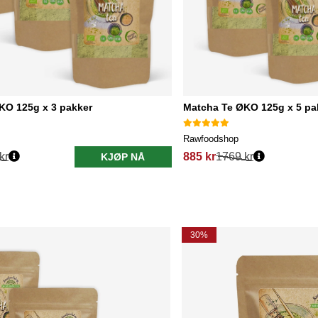
KO 125g x 3 pakker
Matcha Te ØKO 125g x 5 pa
Rawfoodshop
kr
885 kr
1769 kr
KJØP NÅ
30%