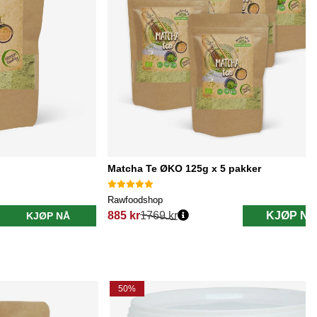
Matcha Te ØKO 125g x 5 pakker
Rawfoodshop
885 kr
1769 kr
KJØP NÅ
KJØP NÅ
Vanlig pris:
50%