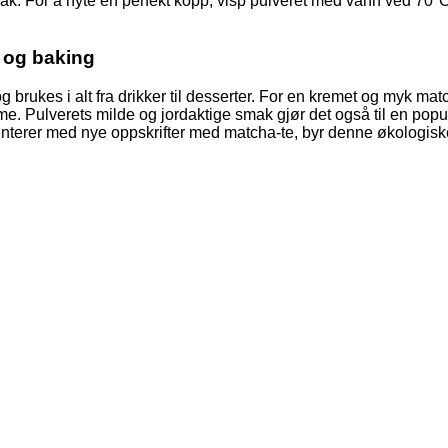
mak. For å nyte en perfekt kopp, visp pulveret med vann ved 70°C
e og baking
g brukes i alt fra drikker til desserter. For en kremet og myk matc
dme. Pulverets milde og jordaktige smak gjør det også til en pop
imenterer med nye oppskrifter med matcha-te, byr denne økologi