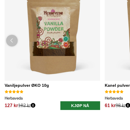
Vaniljepulver ØKO 10g
Kanel pulve
Herbaveda
Herbaveda
127 kr
182 kr
61 kr
88 kr
KJØP NÅ