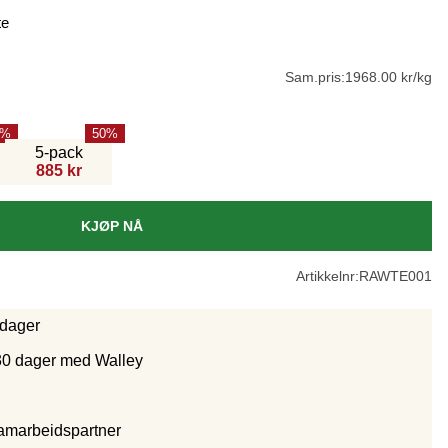
te
Sam.pris:
1968.00 kr/kg
50
5-pack
885 kr
KJØP NÅ
Artikkelnr:
RAWTE001
rdager
30 dager med Walley
samarbeidspartne
r