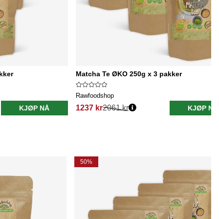
kker
Matcha Te ØKO 250g x 3 pakker
Rawfoodshop
1237 kr
2061 kr
KJØP NÅ
KJØP NÅ
50%