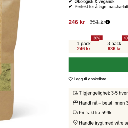
✔
Økologisk & vegansk
✔
Perfekt for å lage matcha-lat
246
kr
351
kr
30
40
1-pack
3-pack
246 kr
636 kr
Legg til ønskeliste
3-5 hve
Tilgjengelighet:
Handl nå – betal innen 
Fri frakt fra 599kr
Handle trygt med våre 