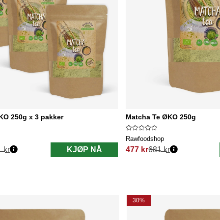
KO 250g x 3 pakker
Matcha Te ØKO 250g
Rawfoodshop
 kr
KJØP NÅ
477 kr
681 kr
Vanlig pris:
30%