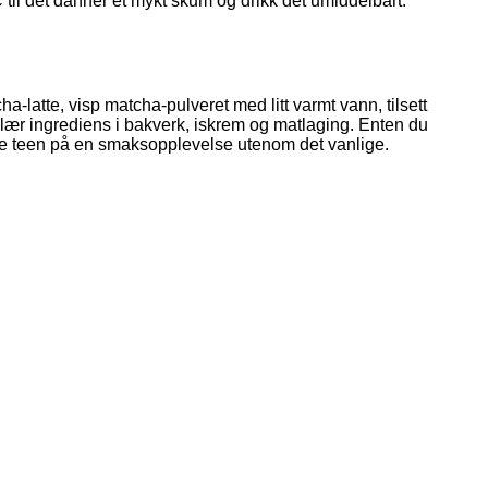
 til det danner et mykt skum og drikk det umiddelbart.
ha-latte, visp matcha-pulveret med litt varmt vann, tilsett
ulær ingrediens i bakverk, iskrem og matlaging. Enten du
ske teen på en smaksopplevelse utenom det vanlige.