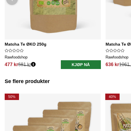
Matcha Te ØKO 250g
Matcha Te Ø
Rawfoodshop
Rawfoodshop
477 kr
681 kr
636 kr
1061 
KJØP NÅ
Se flere produkter
50%
40%