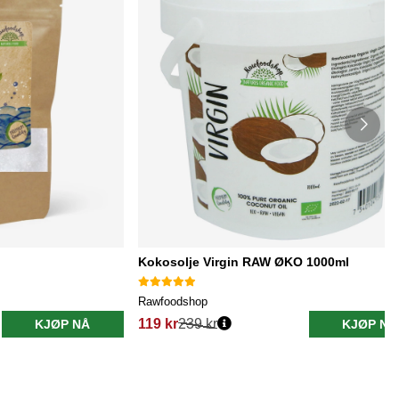
Kokosolje Virgin RAW ØKO 1000ml
Rawfoodshop
119 kr
239 kr
KJØP NÅ
KJØP NÅ