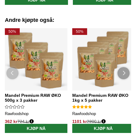
KJØP NÅ
KJØP NÅ
Andre kjøpte også:
50%
50%
Mandel Premium RAW ØKO
Mandel Premium RAW ØKO
500g x 3 pakker
1kg x 5 pakker
Rawfoodshop
Rawfoodshop
362 kr
724 kr
1101 kr
2200 kr
KJØP NÅ
KJØP NÅ