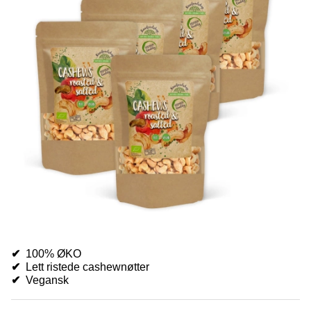
✔
100% ØKO
✔
Lett ristede cashewnøtter
✔
V
egansk