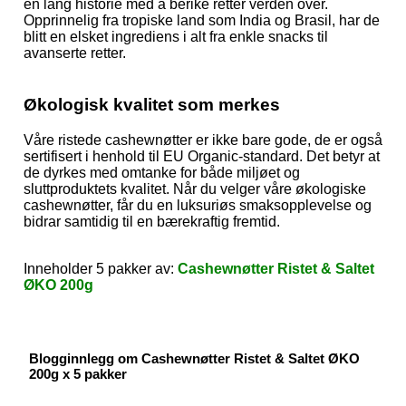
en lang historie med å berike retter verden over.
Opprinnelig fra tropiske land som India og Brasil, har de
blitt en elsket ingrediens i alt fra enkle snacks til
avanserte retter.
Økologisk kvalitet som merkes
Våre ristede cashewnøtter er ikke bare gode, de er også
sertifisert i henhold til EU Organic-standard. Det betyr at
de dyrkes med omtanke for både miljøet og
sluttproduktets kvalitet. Når du velger våre økologiske
cashewnøtter, får du en luksuriøs smaksopplevelse og
bidrar samtidig til en bærekraftig fremtid.
Inneholder 5 pakker av:
Cashewnøtter Ristet & Saltet
ØKO 200g
Blogginnlegg om Cashewnøtter Ristet & Saltet ØKO
200g x 5 pakker