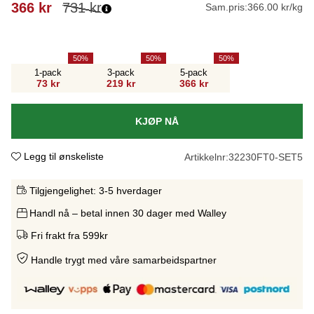
366
kr
731
kr
Sam.pris:
366.00 kr/kg
50
50
50
1-pack
3-pack
5-pack
73 kr
219 kr
366 kr
KJØP NÅ
Legg til ønskeliste
Artikkelnr:
32230FT0-SET5
Tilgjengelighet:
3-5 hverdager
Handl nå – betal innen 30 dager med Walley
Fri frakt fra 599kr
Handle trygt med våre samarbeidspartne
r