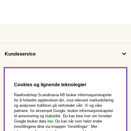
Kundeservice
Om oss
Cookies og lignende teknologier
Følg oss
Rawfoodshop Scandinavia AB bruker informasjonskapsler
for å forbedre opplevelsen din, vise relevant markedsføring
og analysere trafikken på nettstedet vårt. Vi og våre
Dette er Rawfoodshop
partnere, for eksempel Google, bruker informasjonskapsler
til annonsering og statistikk. Du kan lese mer om hvordan
Norge
Google bruker data
her.
Du kan når som helst endre
innstillingene dine via knappen “Innstillinger”. Mer