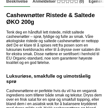
Beskrivelse
Anmeldelser
(
0
)
Egenskap
Cashewnøtter Ristede & Saltede
ØKO 200g
Tenk deg en håndfull lett ristede, mildt saltede
cashewnøtter – sprø, fyldige og fulle av smak. Våre
økologiske ristede og saltede cashewnøtter er nettopp
det! De er klare til å spises rett fra posen som en
luksuriøs kveldsnacks eller til å drysse over salaten din
for ekstra smak. Disse nøttene er sertifisert i henhold til
EU Organic-standard, noe som garanterer høyeste
kvalitet og en god følelse.
Luksuriøse, smakfulle og uimotståelig
sprø
Cashewnøttene er perfekte hvis du vil ha en vegansk
ingrediens som tilfører både smak og tekstur. Dryss dem
over en frisk salat for en sprø og smakfull topping, eller
bland dem i en asiatisk wok for å balansere krydderet