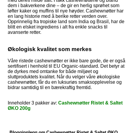
med deres milde salt. Hakk cashewnøttene og bland
dem i bakverkene dine – de gir en herlig sprøhet som
løfter kaker og muffins til nye høyder.
Cashewnøtter har
en lang historie med å berike retter verden over.
Opprinnelig fra tropiske land som India og Brasil, har de
blitt en elsket ingrediens i alt fra enkle snacks til
avanserte retter.
Økologisk kvalitet som merkes
Våre ristede cashewnøtter er ikke bare gode, de er også
sertifisert i henhold til EU Organic-standard. Det betyr at
de dyrkes med omtanke for både miljøet og
sluttproduktets kvalitet. Når du velger våre økologiske
cashewnøtter, får du en luksuriøs smaksopplevelse og
bidrar samtidig til en bærekraftig fremtid.
Inneholder 3 pakker av:
Cashewnøtter Ristet & Saltet
ØKO 200g
Blogginnlegg om Cashewnøtter Ristet & Saltet ØKO