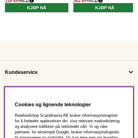
118 kr
236 kr
362 kr
724 kr
KJØP NÅ
KJØP NÅ
Kundeservice
Om oss
Cookies og lignende teknologier
Følg oss
Rawfoodshop Scandinavia AB bruker informasjonskapsler
for å forbedre opplevelsen din, vise relevant markedsføring
og analysere trafikken på nettstedet vårt. Vi og våre
Dette er Rawfoodshop
partnere, for eksempel Google, bruker informasjonskapsler
til annonsering og statistikk. Du kan lese mer om hvordan