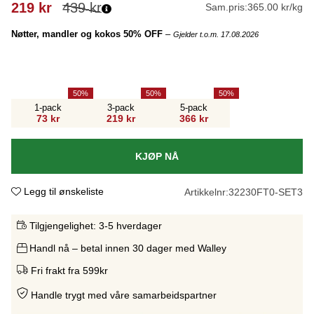
219
kr
439
kr
Sam.pris:
365.00 kr/kg
Nøtter, mandler og kokos 50% OFF
–
Gjelder t.o.m. 17.08.2026
50
50
50
1-pack
3-pack
5-pack
73 kr
219 kr
366 kr
KJØP NÅ
Legg til ønskeliste
Artikkelnr:
32230FT0-SET3
Tilgjengelighet:
3-5 hverdager
Handl nå – betal innen 30 dager med Walley
Fri frakt fra 599kr
Handle trygt med våre samarbeidspartne
r