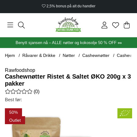
2,5% bonus på alt du handler
Han
Anta
.
Benytt sjansen nå – ALLE nøtter og kokosolje 50 % OFF 🥜
Hjem
Råvarer & Drikke
Nøtter
Cashewnøtter
Cashewnøt
Rawfoodshop
Cashewnøtter Ristet & Saltet ØKO 200g x 3
pakker
Gjennomsnittlig rangering 0 av 5 Antall vurderinger 0
(
0
)
Best før:
Produktbilder Cashewnøtter Ristet & Saltet ØKO 200g x 3 pakk
50
Outlet