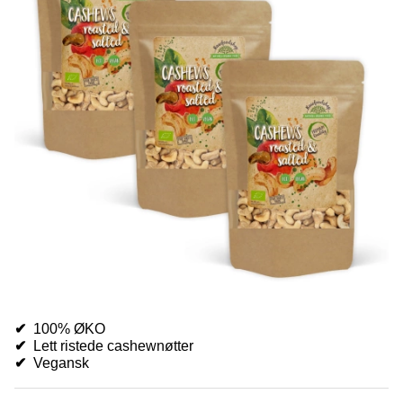
✔
100% ØKO
✔
Lett ristede cashewnøtter
✔
V
egansk