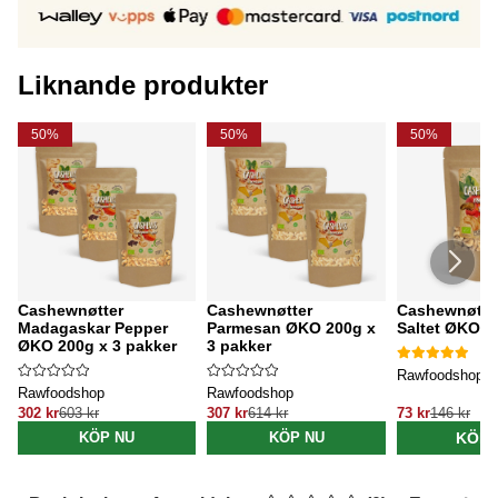
Liknande produkter
50%
50%
50%
Cashewnøtter
Cashewnøtter
Cashewnøtter
Madagaskar Pepper
Parmesan ØKO 200g x
Saltet ØKO 2
ØKO 200g x 3 pakker
3 pakker
Rawfoodshop
Rawfoodshop
Rawfoodshop
302 kr
603 kr
307 kr
614 kr
73 kr
146 kr
KÖP 
KÖP NU
KÖP NU