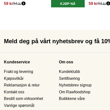
59 kr
84 kr
59 kr
83 kr
KJØP NÅ
Meld deg på vårt nyhetsbrev og få 1
Kundeservice
Om oss
Frakt og levering
Kundeklubb
Kjøpsvilkår
Sertifisering
Reklamasjon & retur
Nyhetsbrev signup
Kontakt oss
Om Rawfoodshop
Bestill som virksomhet
Butikkene våre
Vanlige spørsmål