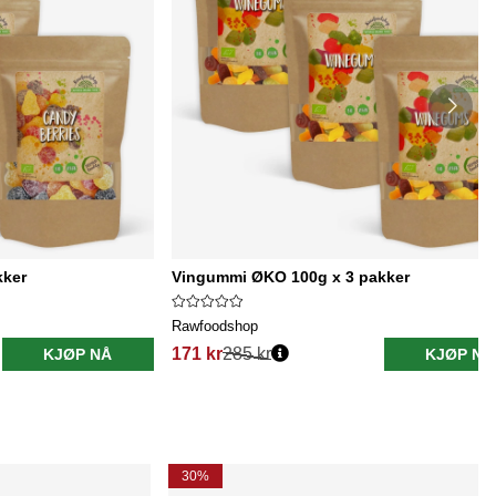
kker
Vingummi ØKO 100g x 3 pakker
Rawfoodshop
171 kr
285 kr
KJØP NÅ
KJØP NÅ
30%