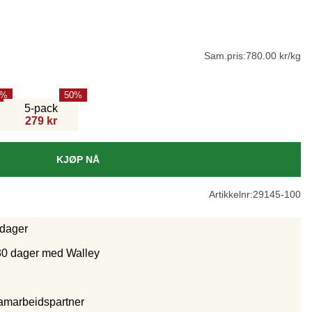
Sam.pris:
780.00 kr/kg
50
5-pack
279 kr
KJØP NÅ
Artikkelnr:
29145-100
rdager
30 dager med Walley
samarbeidspartne
r