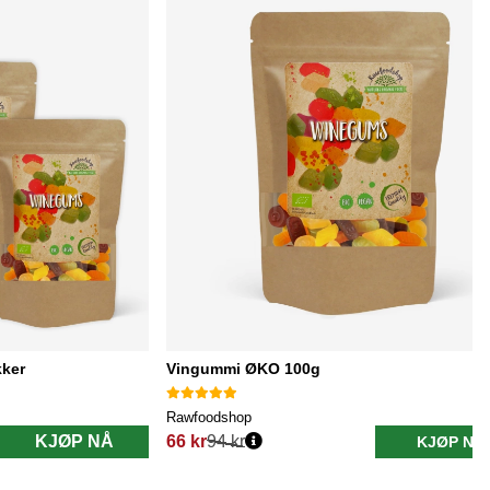
ker
Vingummi ØKO 100g
Rawfoodshop
KJØP NÅ
66 kr
94 kr
KJØP NÅ
Vanlig pris: