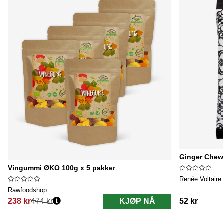
Ginger Chews
Vingummi ØKO 100g x 5 pakker
Renée Voltaire
Rawfoodshop
238 kr
474 kr
KJØP NÅ
52 kr
Vanlig pris: