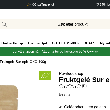
4,0/5 på Trustpilot
2,5% bo
Hud & Kropp
Hjem & Sjel
OUTLET 20-80%
DEALS
Nyhet
Benytt sjansen nå – ALLE nøtter og kokosolje 50 % OFF 🥜
Fruktgelé Sur eple ØKO 100g
Rawfoodshop
Fruktgelé Sur 
Gjennomsnittlig rangering 0 a
(
0
)
Best før:
✔
Gelégodteri uten gelatin