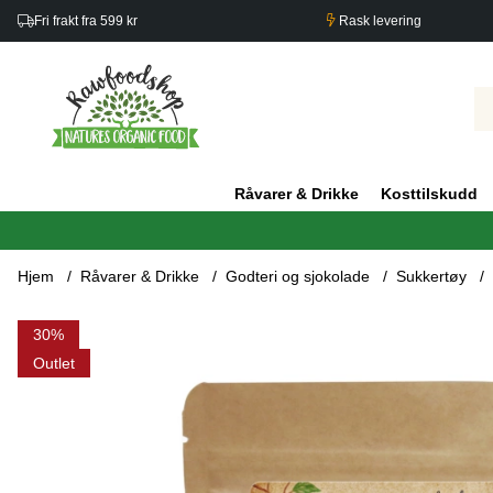
Fri frakt fra 599 kr
Rask levering
Råvarer & Drikke
Kosttilskudd
Hjem
Råvarer & Drikke
Godteri og sjokolade
Sukkertøy
Produktbilder Fruktgelé Sur eple ØKO 100g
30
Outlet