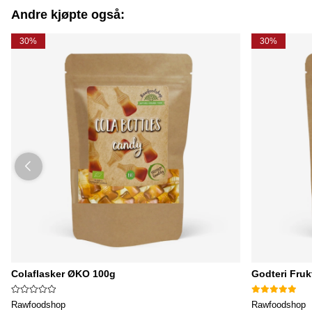
Andre kjøpte også:
30%
30%
Colaflasker ØKO 100g
Godteri Fru
Rawfoodshop
Rawfoodshop