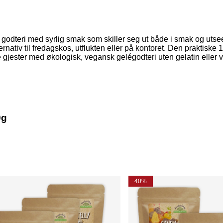
 godteri med syrlig smak som skiller seg ut både i smak og utseen
ternativ til fredagskos, utflukten eller på kontoret. Den praktisk
 gjester med økologisk, vegansk gelégodteri uten gelatin eller v
0g
40%