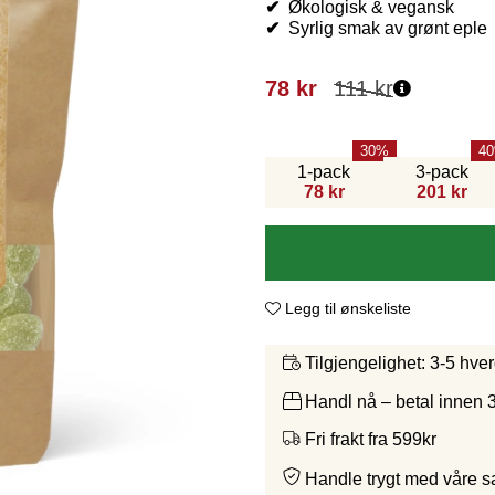
✔
Økologisk & vegansk
✔
Syrlig smak av grønt eple
78
kr
111
kr
30
40
1-pack
3-pack
78 kr
201 kr
Legg til ønskeliste
3-5 hve
Tilgjengelighet:
Handl nå – betal innen 
Fri frakt fra 599kr
Handle trygt med våre 