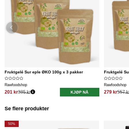
Fruktgelé Sur eple ØKO 100g x 3 pakker
Fruktgelé Su
Rawfoodshop
Rawfoodshop
201 kr
335 kr
279 kr
557 k
KJØP NÅ
Se flere produkter
50%