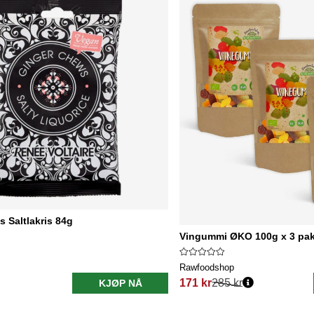
 Saltlakris 84g
Vingummi ØKO 100g x 3 pak
Rawfoodshop
171 kr
285 kr
KJØP NÅ
Vanlig pris: