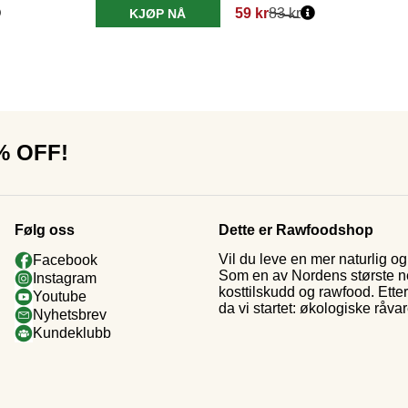
59 kr
83 kr
KJØP NÅ
0% OFF!
Følg oss
Dette er Rawfoodshop
Vil du leve en mer naturlig 
Facebook
Som en av Nordens største nett
Instagram
kosttilskudd og rawfood. Ette
Youtube
da vi startet: økologiske råva
Nyhetsbrev
Kundeklubb