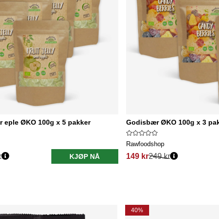
r eple ØKO 100g x 5 pakker
Godisbær ØKO 100g x 3 pa
Rawfoodshop
r
149 kr
249 kr
KJØP NÅ
40%