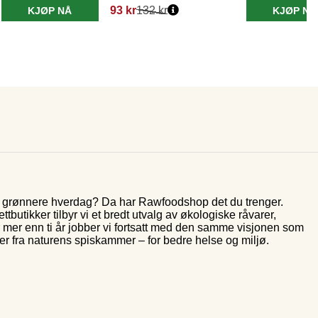
93 kr
132 kr
KJØP NÅ
KJØP NÅ
og grønnere hverdag? Da har Rawfoodshop det du trenger.
butikker tilbyr vi et bredt utvalg av økologiske råvarer,
r mer enn ti år jobber vi fortsatt med den samme visjonen som
rer fra naturens spiskammer – for bedre helse og miljø.