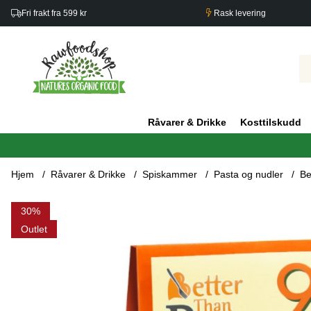
Fri frakt fra 599 kr
Rask levering
Råvarer & Drikke
Kosttilskudd
Hjem
Råvarer & Drikke
Spiskammer
Pasta og nudler
Be
Produktbilder Better Than Rice ØKO 385g
30
Outlet