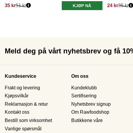
35 kr
51 kr
24 kr
35 kr
KJØP NÅ
Meld deg på vårt nyhetsbrev og få 1
Kundeservice
Om oss
Frakt og levering
Kundeklubb
Kjøpsvilkår
Sertifisering
Reklamasjon & retur
Nyhetsbrev signup
Kontakt oss
Om Rawfoodshop
Bestill som virksomhet
Butikkene våre
Vanlige spørsmål