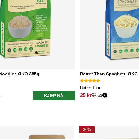
 Noodles ØKO 385g
Better Than Spaghetti ØKO
Better Than
35 kr
51 kr
KJØP NÅ
30%