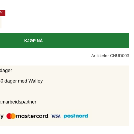
KJØP NÅ
Artikkelnr:
CNUD003
rdager
30 dager med Walley
samarbeidspartne
r