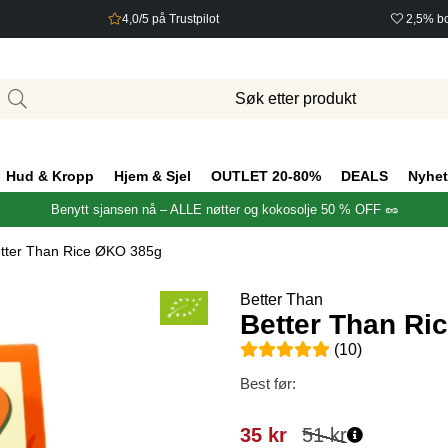
4,0/5 på Trustpilot
2,5% bo
Hud & Kropp
Hjem & Sjel
OUTLET 20-80%
DEALS
Nyhet
Benytt sjansen nå – ALLE nøtter og kokosolje 50 % OFF 🥜
tter Than Rice ØKO 385g
Better Than
Better Than Ri
Gjennomsnittlig rangering 5 a
(
10
)
Best før:
35
kr
51
kr