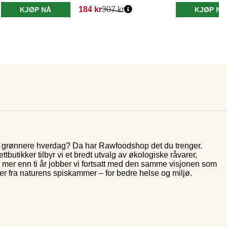
184 kr
307 kr
KJØP NÅ
KJØP NÅ
og grønnere hverdag? Da har Rawfoodshop det du trenger.
butikker tilbyr vi et bredt utvalg av økologiske råvarer,
r mer enn ti år jobber vi fortsatt med den samme visjonen som
rer fra naturens spiskammer – for bedre helse og miljø.