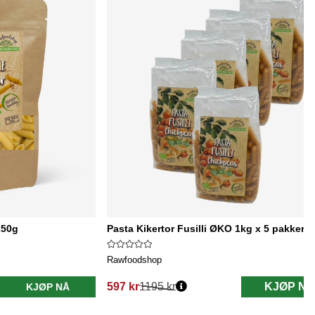
250g
Pasta Kikertor Fusilli ØKO 1kg x 5 pakker
Rawfoodshop
597 kr
1195 kr
KJØP NÅ
KJØP NÅ
Vanlig pris: