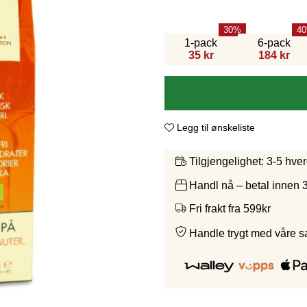
30
40
1-pack
6-pack
35 kr
184 kr
Legg til ønskeliste
3-5 hve
Tilgjengelighet:
Handl nå – betal innen 
Fri frakt fra 599kr
Handle trygt med våre 