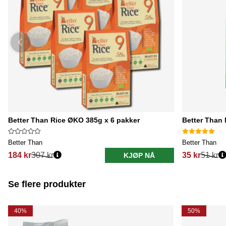
Better Than Rice ØKO 385g x 6 pakker
Better Than
Better Than
Better Than
184 kr
307 kr
35 kr
51 kr
KJØP NÅ
Se flere produkter
40%
50%