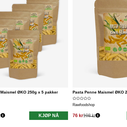
 Maismel ØKO 250g x 5 pakker
Pasta Penne Maismel ØKO 
Rawfoodshop
r
KJØP NÅ
76 kr
108 kr
Vanlig pris: