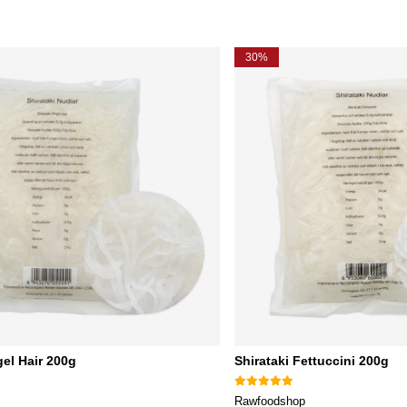
30%
gel Hair 200g
Shirataki Fettuccini 200g
Rawfoodshop