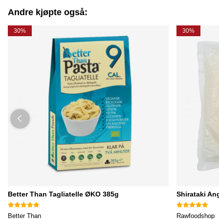
Andre kjøpte også:
30%
30%
Better Than Tagliatelle ØKO 385g
Shirataki An
Better Than
Rawfoodshop