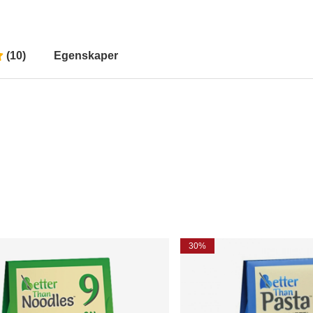
(
10
)
Egenskaper
30%