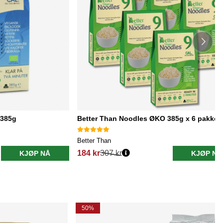
 385g
Better Than Noodles ØKO 385g x 6 pakker
Better Than
184 kr
307 kr
KJØP NÅ
KJØP NÅ
50%