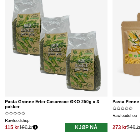
Pasta Grønne Erter Casarecce ØKO 250g x 3
Pasta Penne
pakker
Rawfoodshop
Rawfoodshop
115 kr
190 kr
KJØP NÅ
273 kr
546 k
Vanlig pris:
Vanlig pris: