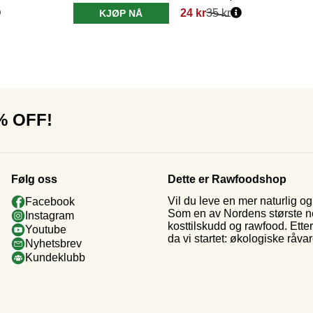
24 kr
35 kr
KJØP NÅ
0% OFF!
Følg oss
Dette er Rawfoodshop
Vil du leve en mer naturlig 
Facebook
Som en av Nordens største nett
Instagram
kosttilskudd og rawfood. Ette
Youtube
da vi startet: økologiske råva
Nyhetsbrev
Kundeklubb