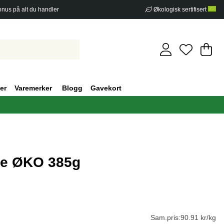
nus på alt du handler
Økologisk sertifisert
Ha
An
.
er
Varemerker
Blogg
Gavekort
ce ØKO 385g
v 5 Antall vurderinger 10
Sam.pris:
90.91 kr/kg