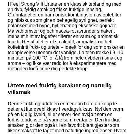
I Feel Strong Vilt Urtete er en klassisk teblanding med
en dyp, fyldig smak og friske fruktige innslag.
Grunnlaget er en harmonisk kombinasjon av eplebiter
og hibiskus som gir en behagelig syrlighet, perfekt
balansert med nype, hyllebær og eksotiske gojibær.
Malvablomster og echinacea-rot avrunder smaken,
mens et hint av ingefær tilfører en varm og aromatisk
touch. Resultatet er et smakfullt, aromatisk og helt
koffeinfritt frukt- og urtete – ideelt for deg som ønsker en
teopplevelse utenom det vanlige. La teen trekke i 8–10
minutter på 100 °C for å få frem hele dybden i smak og
aroma – og ikke vær redd for å eksperimentere med
mengden for å finne din perfekte kopp.
Urtete med fruktig karakter og naturlig
villsmak
Denne frukt- og urteteen er mer enn bare en kopp te –
det er et lite øyeblikk av hverdagsluksus. Nyt den varm
på en kjølig kveld, eller server den avkjølt som en
forfriskende iste på varme sommerdager. Den fruktige
smaken gjør den også til en favoritt blant gjester som
liker smaksatt te laget med naturlige ingredienser. Hvem