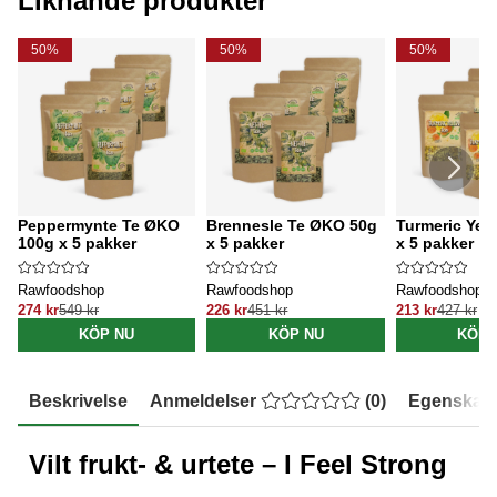
Liknande produkter
50%
50%
50%
Peppermynte Te ØKO
Brennesle Te ØKO 50g
Turmeric Yel
100g x 5 pakker
x 5 pakker
x 5 pakker
Rawfoodshop
Rawfoodshop
Rawfoodshop
274 kr
549 kr
226 kr
451 kr
213 kr
427 kr
KÖP NU
KÖP NU
KÖP 
Beskrivelse
Anmeldelser
(
0
)
Egenskap
Vilt frukt- & urtete – I Feel Strong