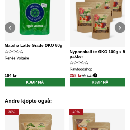
Matcha Latte Grade ØKO 80g
Nyponskall te ØKO 100g x 5
pakker
Renée Voltaire
Rawfoodshop
184 kr
258 kr
517 kr
Vanlig pris:
KJØP NÅ
KJØP NÅ
Andre kjøpte også:
30%
40%