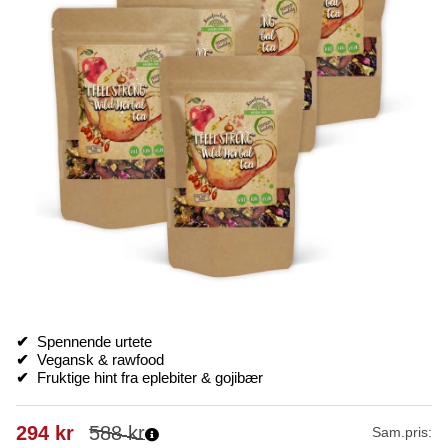
✔
Spennende urtete
✔
Vegansk & rawfood
✔
Fruktige hint fra eplebiter & gojibær
294
kr
588
kr
Sam.pris: