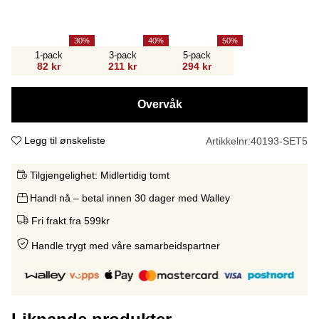
30
40
50
1-pack
3-pack
5-pack
82 kr
211 kr
294 kr
Overvåk
Legg til ønskeliste
Artikkelnr:
40193-SET5
Tilgjengelighet:
Midlertidig tomt
Handl nå – betal innen 30 dager med Walley
Fri frakt fra 599kr
Handle trygt med våre samarbeidspartne
r