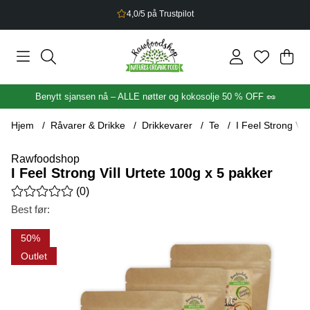
2,5% bonus på alt du handler
Han
Anta
.
Benytt sjansen nå – ALLE nøtter og kokosolje 50 % OFF 🥜
Hjem
Råvarer & Drikke
Drikkevarer
Te
I Feel Strong Vil
Rawfoodshop
I Feel Strong Vill Urtete 100g x 5 pakker
Gjennomsnittlig rangering 0 av 5 Antall vurderinger 0
(
0
)
Best før:
Produktbilder I Feel Strong Vill Urtete 100g x 5 pakker
50
Outlet