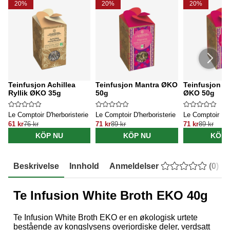
20%
20%
20%
Teinfusjon Achillea
Teinfusjon Mantra ØKO
Teinfusjon N
Ryllik ØKO 35g
50g
ØKO 50g
Le Comptoir D'herboristerie
Le Comptoir D'herboristerie
Le Comptoir D'h
61 kr
76 kr
71 kr
89 kr
71 kr
89 kr
KÖP NU
KÖP NU
KÖP 
Beskrivelse
Innhold
Anmeldelser
(
0
)
Te Infusion White Broth EKO 40g
Te Infusion White Broth EKO er en økologisk urtete
bestående av kongslysens overjordiske deler, verdsatt