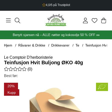
2,5% bonus på alt du handler
Han
Anta
.
Benytt sjansen nå – ALLE nøtter og kokosolje 50 % OFF 🥜
Hjem
Råvarer & Drikke
Drikkevarer
Te
Teinfusjon Hvit 
Le Comptoir D'herboristerie
Teinfusjon Hvit Buljong ØKO 40g
Gjennomsnittlig rangering 0 av 5 Antall vurderinger 0
(
0
)
Best før:
Produktbilder Teinfusjon Hvit Buljong ØKO 40g
20
Kupp