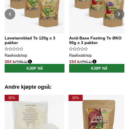
Løvetannblad Te 125g x 3
Acid-Base Fasting Te ØKO
pakker
50g x 3 pakker
Rawfoodshop
Rawfoodshop
304 kr
506 kr
154 kr
256 kr
Vanlig pris:
Vanlig pris:
KJØP NÅ
KJØP NÅ
Andre kjøpte også:
30%
30%