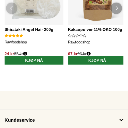
Shirataki Angel Hair 200g
Kakaopulver 11% ØKO 100g
Rawfoodshop
Rawfoodshop
24 kr
35 kr
67 kr
96 kr
KJØP NÅ
KJØP NÅ
Kundeservice