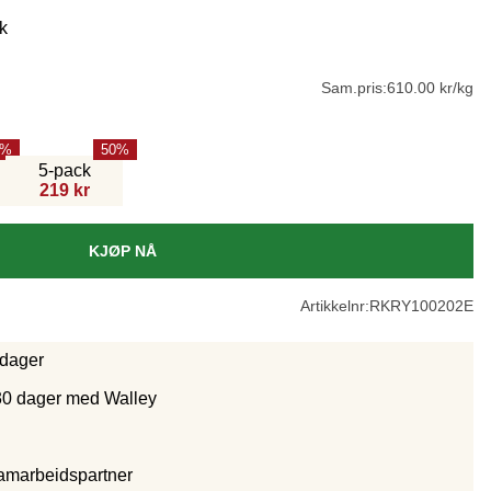
k
Sam.pris:
610.00 kr/kg
50
5-pack
219 kr
KJØP NÅ
Artikkelnr:
RKRY100202E
rdager
30 dager med Walley
samarbeidspartne
r