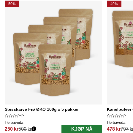
50%
40%
Spisskarve Frø ØKO 100g x 5 pakker
Kanelpulver
Herbaveda
Herbaveda
250 kr
500 kr
KJØP NÅ
478 kr
797 k
Vanlig pris:
Vanlig pris: