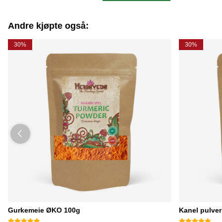
Andre kjøpte også:
30%
30%
Gurkemeie ØKO 100g
Kanel pulve