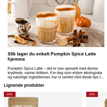
Slik lager du enkelt Pumpkin Spice Latte
hjemme
Pumpkin Spice Latte – det er noe spesielt med denne
krydrede, varme drikken. For deg som elsker økologiske
og naturlige ingredienser, har vi samlet våre beste tips til
hvordan du kan lage din egen "gresskarlatte" hjemme i
Lignende produkter
noen få steg. Men først, la oss dykke ned i denne deilige
krydderblandingen.
40%
30%