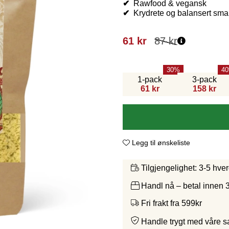
✔
Rawfood & vegansk
✔
Krydrete og balansert sma
61
kr
87
kr
30
40
1-pack
3-pack
61 kr
158 kr
Legg til ønskeliste
3-5 hve
Tilgjengelighet:
Handl nå – betal innen 
Fri frakt fra 599kr
Handle trygt med våre 