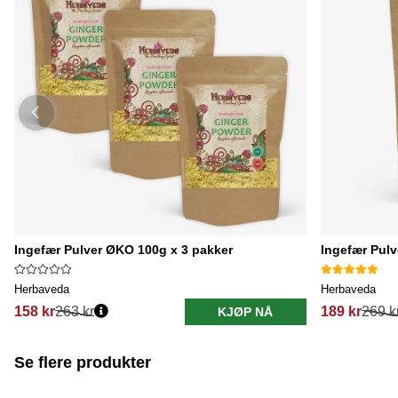
Ingefær Pulver ØKO 100g x 3 pakker
Ingefær Pul
Herbaveda
Herbaveda
158 kr
263 kr
189 kr
269 k
KJØP NÅ
Se flere produkter