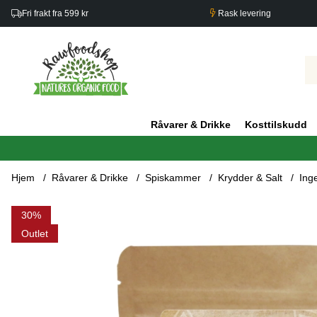
Fri frakt fra 599 kr
Rask levering
Råvarer & Drikke
Kosttilskudd
Hjem
Råvarer & Drikke
Spiskammer
Krydder & Salt
Ing
Produktbilder Ingefær Pulver ØKO 100g
30
Outlet