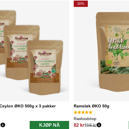
30%
 Ceylon ØKO 500g x 3 pakker
Ramsløk ØKO 50g
Rawfoodshop
r
KJØP NÅ
82 kr
116 kr
Vanlig pris: