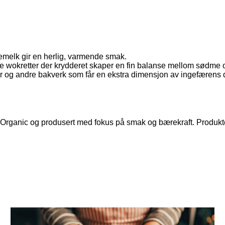
iemelk gir en herlig, varmende smak.
ke wokretter der krydderet skaper en fin balanse mellom sødme 
er og andre bakverk som får en ekstra dimensjon av ingefærens 
 Organic og produsert med fokus på smak og bærekraft. Produktet er