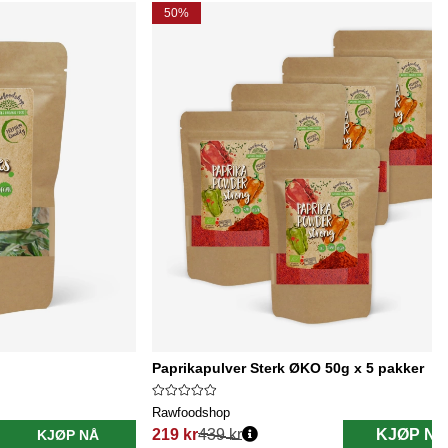
50%
Paprikapulver Sterk ØKO 50g x 5 pakker
Rawfoodshop
219 kr
439 kr
KJØP NÅ
KJØP NÅ
Vanlig pris: