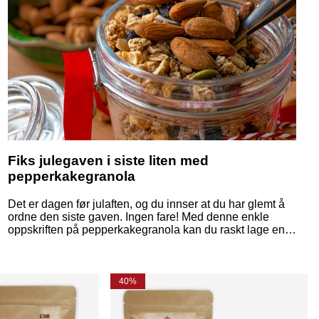
Fiks julegaven i siste liten med
pepperkakegranola
Det er dagen før julaften, og du innser at du har glemt å
ordne den siste gaven. Ingen fare! Med denne enkle
oppskriften på pepperkakegranola kan du raskt lage en
personlig og sjarmerende hjemmelaget julegave som vil
spre glede – og duften av jul – til mottakeren.
40%