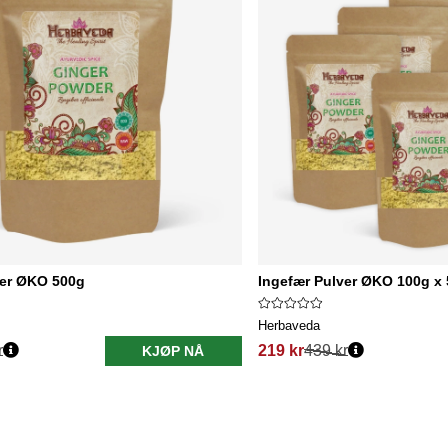
ver ØKO 500g
Ingefær Pulver ØKO 100g x 
Herbaveda
r
219 kr
439 kr
KJØP NÅ