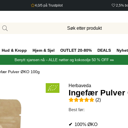
4,0/5 på Trustpilot
2,5% bo
Hud & Kropp
Hjem & Sjel
OUTLET 20-80%
DEALS
Nyhet
Benytt sjansen nå – ALLE nøtter og kokosolje 50 % OFF 🥜
efær Pulver ØKO 100g
Herbaveda
Ingefær Pulve
Gjennomsnittlig rangering 5 a
(
2
)
Best før:
✔
100% ØKO