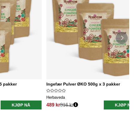
5 pakker
Ingefær Pulver ØKO 500g x 3 pakker
Herbaveda
489 kr
816 kr
KJØP NÅ
KJØP NÅ