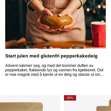
Start julen med glutenfri pepperkakedeig
Advent nærmer seg, og med det kommer duften av
pepperkaker, flakkende lys og varmen fra kjøkkenet. Det
er noe magisk med å kjevle ut en deig og stanse ut små
hjerter, stjerner eller kanskje en pepperkakemann –
spesielt når det er en glutenfri pepperkakedeig som både
er vegansk og enkel å lage. Vil du bake glutenfritt og leter
etter veganske oppskrifter? Les videre!
50%