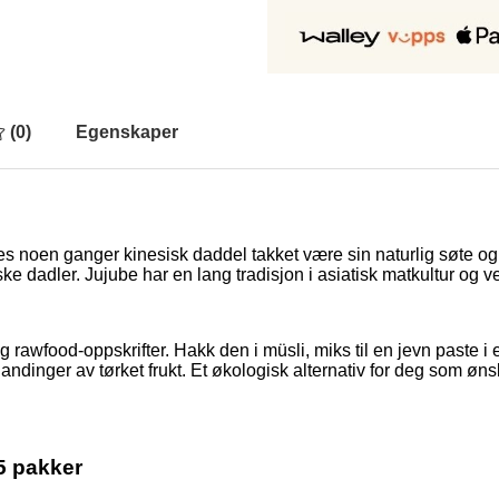
(
0
)
Egenskaper
les noen ganger kinesisk daddel takket være sin naturlig søte 
adler. Jujube har en lang tradisjon i asiatisk matkultur og verdse
awfood-oppskrifter. Hakk den i müsli, miks til en jevn paste i e
blandinger av tørket frukt. Et økologisk alternativ for deg som ø
5 pakker