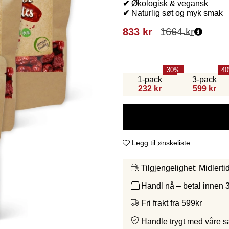
✔
Økologisk & vegansk
✔
Naturlig søt og myk smak
833
kr
1664
kr
30
40
1-pack
3-pack
232 kr
599 kr
Legg til ønskeliste
Midlerti
Tilgjengelighet:
Handl nå – betal innen 
Fri frakt fra 599kr
Handle trygt med våre 