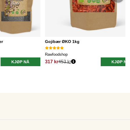
er
Gojibær ØKO 1kg
Rawfoodshop
317 kr
453 kr
KJØP NÅ
KJØP NÅ