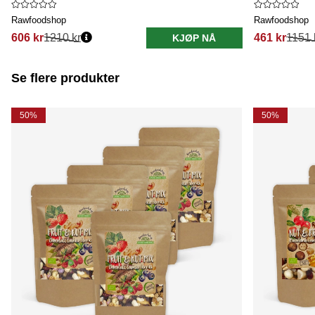
Rawfoodshop
Rawfoodshop
606 kr
1210 kr
461 kr
1151 
KJØP NÅ
Se flere produkter
50%
50%