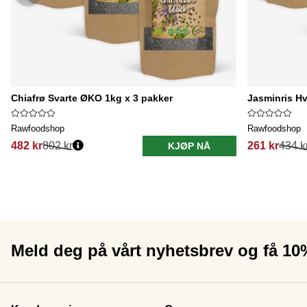
Chiafrø Svarte ØKO 1kg x 3 pakker
Jasminris Hv
Rawfoodshop
Rawfoodshop
482 kr
802 kr
261 kr
434 k
KJØP NÅ
Meld deg på vårt nyhetsbrev og få 1