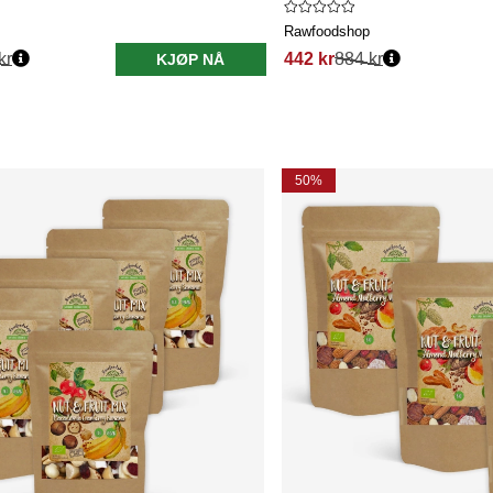
Rawfoodshop
kr
442 kr
884 kr
KJØP NÅ
50%