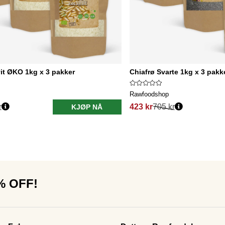
it ØKO 1kg x 3 pakker
Chiafrø Svarte 1kg x 3 pakk
Rawfoodshop
r
423 kr
705 kr
KJØP NÅ
0% OFF!