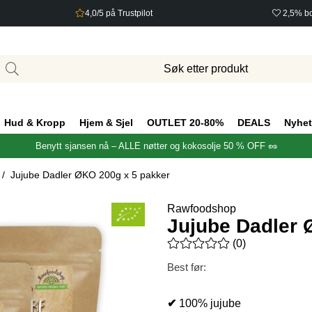
4,0/5 på Trustpilot
2,5% bo
Hud & Kropp
Hjem & Sjel
OUTLET 20-80%
DEALS
Nyhet
Benytt sjansen nå – ALLE nøtter og kokosolje 50 % OFF 🥜
Jujube Dadler ØKO 200g x 5 pakker
Rawfoodshop
Jujube Dadler 
Gjennomsnittlig rangering 0 a
(
0
)
Best før:
✔
100% jujube