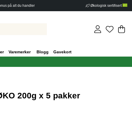
nus på alt du handler
Økologisk sertifisert
Ha
An
.
er
Varemerker
Blogg
Gavekort
ØKO 200g x 5 pakker
v 5 Antall vurderinger 0