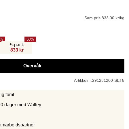
Sam.pris:
833.00 kr/kg
50
5-pack
833 kr
Overvåk
Artikkelnr:
291281200-SET5
dig tomt
30 dager med Walley
samarbeidspartne
r