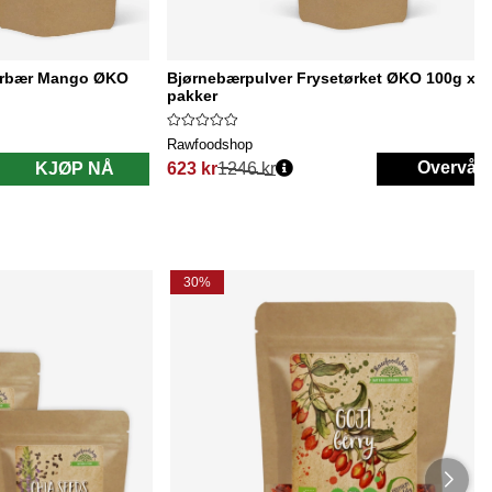
Morbær Mango ØKO
Bjørnebærpulver Frysetørket ØKO 100g x 5
pakker
Rawfoodshop
Overvåk
KJØP NÅ
623 kr
1246 kr
Vanlig pris:
30%