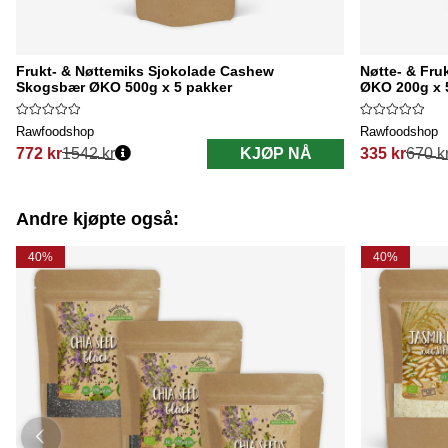
Frukt- & Nøttemiks Sjokolade Cashew
Nøtte- & Fr
Skogsbær ØKO 500g x 5 pakker
ØKO 200g x 
Rawfoodshop
Rawfoodshop
772 kr
1542 kr
KJØP NÅ
335 kr
670 k
Vanlig pris:
Vanlig pris:
Andre kjøpte også:
40%
40%