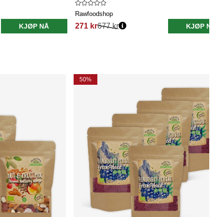
Rawfoodshop
271 kr
677 kr
KJØP NÅ
KJØP NÅ
50%