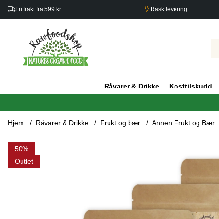
Fri frakt fra 599 kr
Rask levering
Råvarer & Drikke
Kosttilskudd
Hjem
Råvarer & Drikke
Frukt og bær
Annen Frukt og Bær
Produktbilder Jujube Dadler ØKO 200g x 5 pakker
50
Outlet