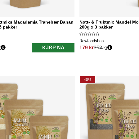
uktmiks Macadamia Tranebær Banan
Nøtt- & Fruktmix Mandel 
5 pakker
200g x 3 pakker
Rawfoodshop
r
KJØP NÅ
179 kr
358 kr
Vanlig pris:
40%