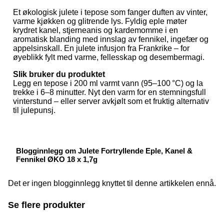
Et økologisk julete i tepose som fanger duften av vinter,
varme kjøkken og glitrende lys. Fyldig eple møter
krydret kanel, stjerneanis og kardemomme i en
aromatisk blanding med innslag av fennikel, ingefær og
appelsinskall. En julete infusjon fra Frankrike – for
øyeblikk fylt med varme, fellesskap og desembermagi.
Slik bruker du produktet
Legg en tepose i 200 ml varmt vann (95–100 °C) og la
trekke i 6–8 minutter. Nyt den varm for en stemningsfull
vinterstund – eller server avkjølt som et fruktig alternativ
til julepunsj.
Blogginnlegg om Julete Fortryllende Eple, Kanel &
Fennikel ØKO 18 x 1,7g
Det er ingen blogginnlegg knyttet til denne artikkelen ennå.
Se flere produkter