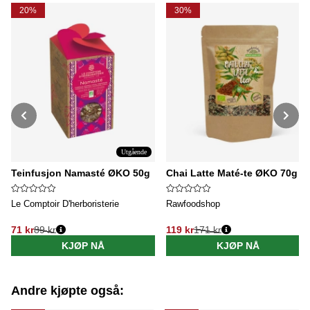
20%
30%
Utgående
Teinfusjon Namasté ØKO 50g
Chai Latte Maté-te ØKO 70g
Le Comptoir D'herboristerie
Rawfoodshop
71 kr
89 kr
119 kr
171 kr
Vanlig pris:
Vanlig pris:
KJØP NÅ
KJØP NÅ
Andre kjøpte også: