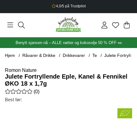
2,5% bonus på alt du handler
Han
Anta
.
Benytt sjansen nå – ALLE nøtter og kokosolje 50 % OFF 🥜
Hjem
Råvarer & Drikke
Drikkevarer
Te
Julete Fortrylle
Romon Nature
Julete Fortryllende Eple, Kanel & Fennikel
ØKO 18 x 1,7g
Gjennomsnittlig rangering 0 av 5 Antall vurderinger 0
(
0
)
Best før:
Produktbilder Julete Fortryllende Eple, Kanel & Fennikel ØKO 