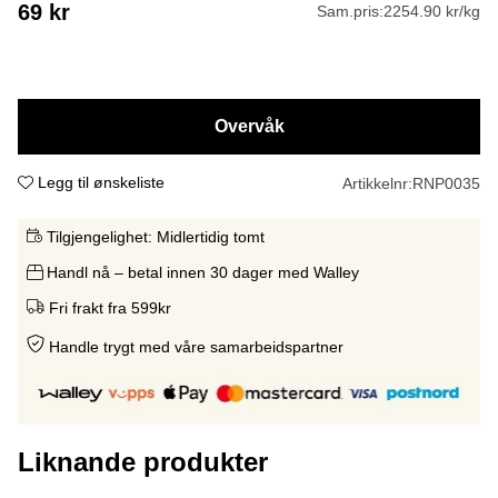
69
kr
Sam.pris:
2254.90 kr/kg
Overvåk
Legg til ønskeliste
Artikkelnr:
RNP0035
Tilgjengelighet:
Midlertidig tomt
Handl nå – betal innen 30 dager med Walley
Fri frakt fra 599kr
Handle trygt med våre samarbeidspartne
r
Liknande produkter