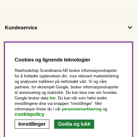
Kundeservice
Om oss
Cookies og lignende teknologier
Følg oss
Rawfoodshop Scandinavia AB bruker informasjonskapsler
for å forbedre opplevelsen din, vise relevant markedsføring
og analysere trafikken på nettstedet vårt. Vi og våre
Dette er Rawfoodshop
partnere, for eksempel Google, bruker informasjonskapsler
til annonsering og statistikk. Du kan lese mer om hvordan
Norge
Google bruker data
her.
Du kan når som helst endre
innstillingene dine via knappen “Innstillinger”. Mer
informasjon finner du i vår
personvernerklæring
og
cookiepolicy
Innstillinger
Godta og lukk
Copyright © 2025 Rawfoodshop Scandinavia AB