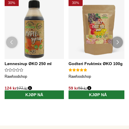
30%
30%
Lønnesirup ØKO 250 ml
Godteri Fruktmix ØKO 100g
Rawfoodshop
Rawfoodshop
124 kr
177 kr
59 kr
83 kr
KJØP NÅ
KJØP NÅ