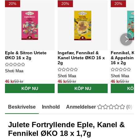
20%
20%
20%
Eple & Sitron Urtete
Ingefær, Fennikel &
Fennikel, K
ØKO 16 x 2g
Kanel Urtete ØKO 16 x
& Appelsin U
2g
16 x 2g
Shoti Maa
Shoti Maa
Shoti Maa
46 kr
59 kr
46 kr
59 kr
46 kr
59 kr
KÖP NU
KÖP NU
KÖP 
Beskrivelse
Innhold
Anmeldelser
(
0
)
Julete Fortryllende Eple, Kanel &
Fennikel ØKO 18 x 1,7g