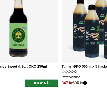
nos Sweet & Salt ØKO 250ml
Tamari ØKO 500ml x 5 flask
Rawfoodshop
347 kr
695 kr
KJØP NÅ