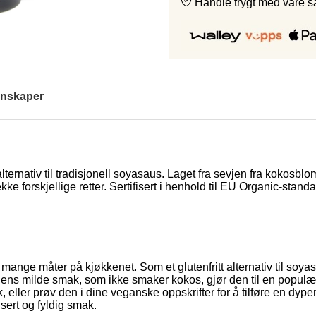
Handle trygt med våre 
nskaper
lternativ til tradisjonell soyasaus. Laget fra sevjen fra kokosblo
ekke forskjellige retter. Sertifisert i henhold til EU Organic-sta
ange måter på kjøkkenet. Som et glutenfritt alternativ til soyas
ens milde smak, som ikke smaker kokos, gjør den til en populær er
, eller prøv den i dine veganske oppskrifter for å tilføre en dy
nsert og fyldig smak.