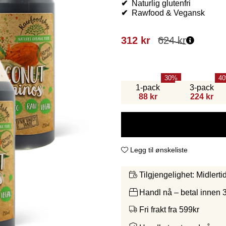
✔
Naturlig glutenfri
✔
Rawfood & Vegansk
312
kr
624
kr
30
40
1-pack
3-pack
88 kr
224 kr
Legg til ønskeliste
Midlerti
Tilgjengelighet:
Handl nå – betal innen 
Fri frakt fra 599kr