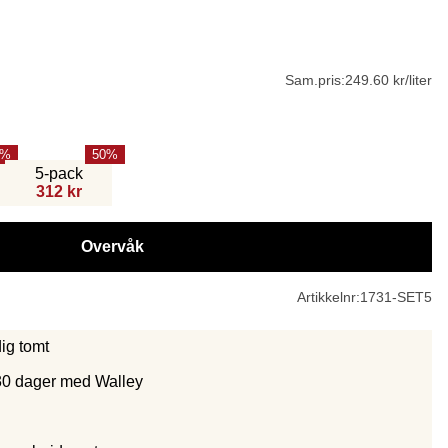
Sam.pris:
249.60 kr/liter
50
5-pack
312 kr
Overvåk
Artikkelnr:
1731-SET5
dig tomt
30 dager med Walley