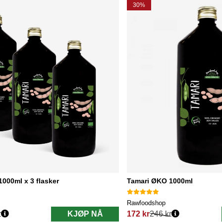
30%
000ml x 3 flasker
Tamari ØKO 1000ml
Rawfoodshop
r
KJØP NÅ
172 kr
246 kr
Vanlig pris: