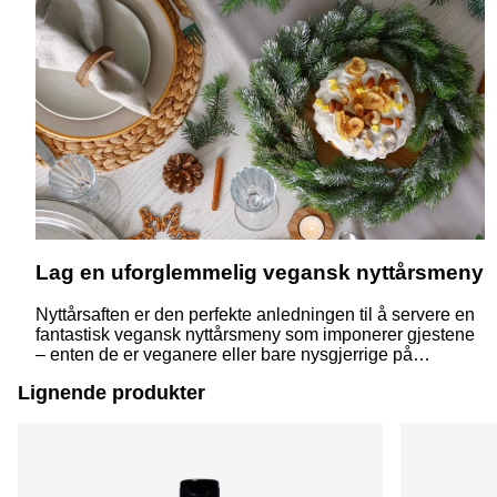
Lag en uforglemmelig vegansk nyttårsmeny
Nyttårsaften er den perfekte anledningen til å servere en
fantastisk vegansk nyttårsmeny som imponerer gjestene
– enten de er veganere eller bare nysgjerrige på
plantebasert mat. Med enkle ingredienser og litt
Lignende produkter
kreativitet kan du lage en elegant og smakfull middag
som passer anledningen.