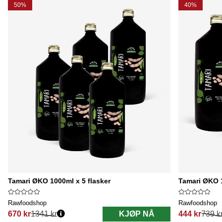
50%
40%
Tamari ØKO 1000ml x 5 flasker
Tamari ØKO 1
Rawfoodshop
Rawfoodshop
670 kr
1341 kr
KJØP NÅ
444 kr
739 k
Vanlig pris:
Vanlig pris: