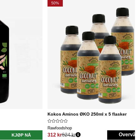
50%
Kokos Aminos ØKO 250ml x 5 flasker
Rawfoodshop
Overvåk
312 kr
624 kr
KJØP NÅ
Vanlig pris: