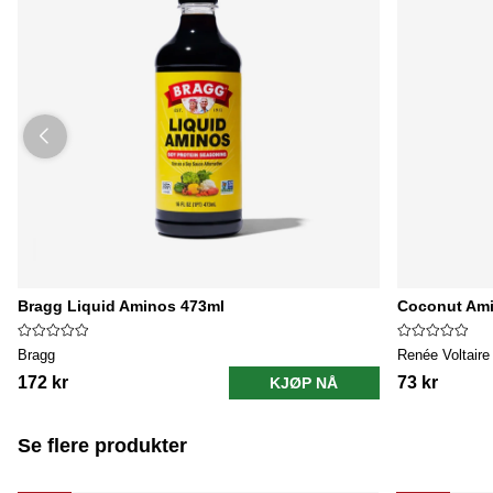
Bragg Liquid Aminos 473ml
Coconut Ami
Bragg
Renée Voltaire
172 kr
73 kr
KJØP NÅ
Se flere produkter