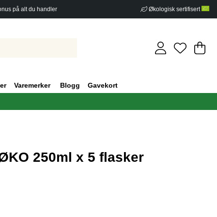
nus på alt du handler
Økologisk sertifisert
Ha
An
.
er
Varemerker
Blogg
Gavekort
KO 250ml x 5 flasker
v 5 Antall vurderinger 0