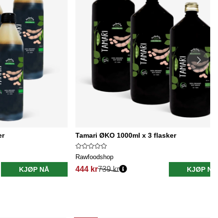
er
Tamari ØKO 1000ml x 3 flasker
Rawfoodshop
444 kr
739 kr
KJØP NÅ
KJØP NÅ