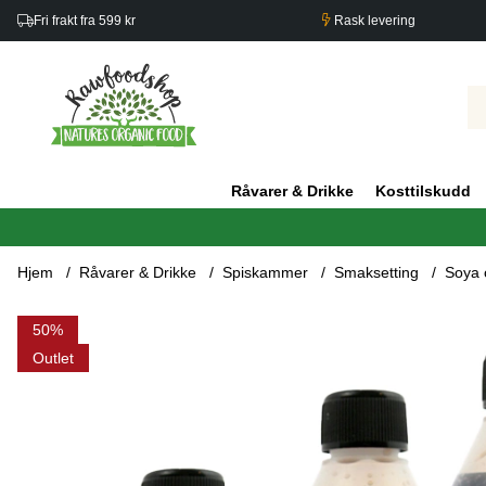
Fri frakt fra 599 kr
Rask levering
Råvarer & Drikke
Kosttilskudd
Hjem
Råvarer & Drikke
Spiskammer
Smaksetting
Soya 
Produktbilder Kokos Aminos ØKO 250ml x 5 flasker
50
Outlet