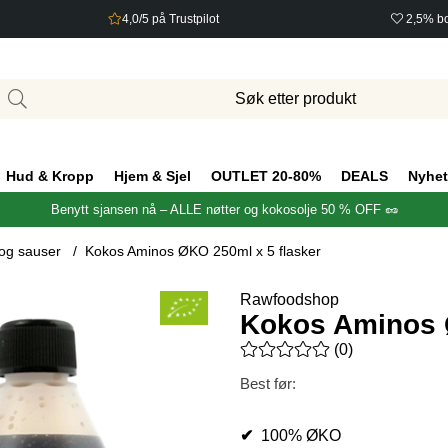
4,0/5 på Trustpilot
2,5% bo
Hud & Kropp
Hjem & Sjel
OUTLET 20-80%
DEALS
Nyhet
Benytt sjansen nå – ALLE nøtter og kokosolje 50 % OFF 🥜
og sauser
Kokos Aminos ØKO 250ml x 5 flasker
Rawfoodshop
Kokos Aminos Ø
Gjennomsnittlig rangering 0 a
(
0
)
Best før:
✔
100% ØKO