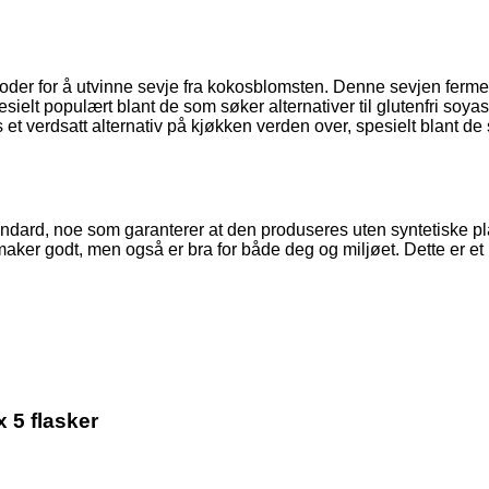
etoder for å utvinne sevje fra kokosblomsten. Denne sevjen ferme
sielt populært blant de som søker alternativer til glutenfri soy
t verdsatt alternativ på kjøkken verden over, spesielt blant de 
tandard, noe som garanterer at den produseres uten syntetiske p
aker godt, men også er bra for både deg og miljøet. Dette er et
5 flasker