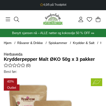
2,5% bonus på alt du handler
Han
Anta
.
Benytt sjansen nå – ALLE nøtter og kokosolje 50 % OFF 🥜
Hjem
Råvarer & Drikke
Spiskammer
Krydder & Salt
Kry
Herbaveda
Krydderpepper Malt ØKO 50g x 3 pakker
Gjennomsnittlig rangering 0 av 5 Antall vurderinger 0
(
0
)
Best før:
Produktbilder Krydderpepper Malt ØKO 50g x 3 pakker
40
Outlet