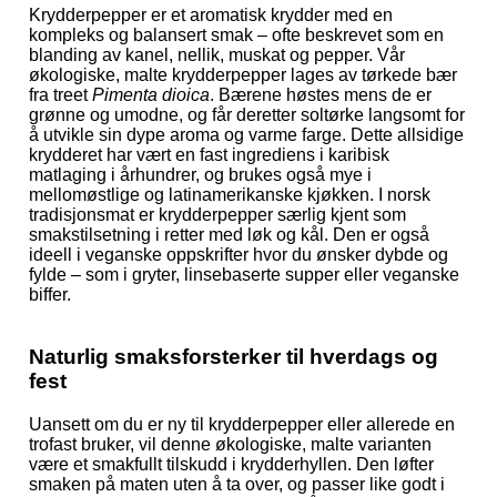
Krydderpepper er et aromatisk krydder med en
kompleks og balansert smak – ofte beskrevet som en
blanding av kanel, nellik, muskat og pepper. Vår
økologiske, malte krydderpepper lages av tørkede bær
fra treet
Pimenta dioica
. Bærene høstes mens de er
grønne og umodne, og får deretter soltørke langsomt for
å utvikle sin dype aroma og varme farge. Dette allsidige
krydderet har vært en fast ingrediens i karibisk
matlaging i århundrer, og brukes også mye i
mellomøstlige og latinamerikanske kjøkken. I norsk
tradisjonsmat er krydderpepper særlig kjent som
smakstilsetning i retter med løk og kål. Den er også
ideell i veganske oppskrifter hvor du ønsker dybde og
fylde – som i gryter, linsebaserte supper eller veganske
biffer.
Naturlig smaksforsterker til hverdags og
fest
Uansett om du er ny til krydderpepper eller allerede en
trofast bruker, vil denne økologiske, malte varianten
være et smakfullt tilskudd i krydderhyllen. Den løfter
smaken på maten uten å ta over, og passer like godt i