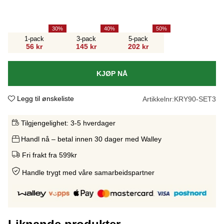
30
40
50
1-pack
3-pack
5-pack
56 kr
145 kr
202 kr
KJØP NÅ
Legg til ønskeliste
Artikkelnr:
KRY90-SET3
Tilgjengelighet:
3-5 hverdager
Handl nå – betal innen 30 dager med Walley
Fri frakt fra 599kr
Handle trygt med våre samarbeidspartne
r