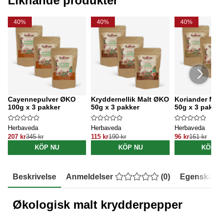
Liknande produkter
40%
40%
40%
Cayennepulver ØKO
Kryddernellik Malt ØKO
Koriander Ma
100g x 3 pakker
50g x 3 pakker
50g x 3 pakk
Herbaveda
Herbaveda
Herbaveda
207 kr
345 kr
115 kr
190 kr
96 kr
161 kr
KÖP NU
KÖP NU
KÖP 
Beskrivelse
Anmeldelser
(
0
)
Egenskap
Økologisk malt krydderpepper