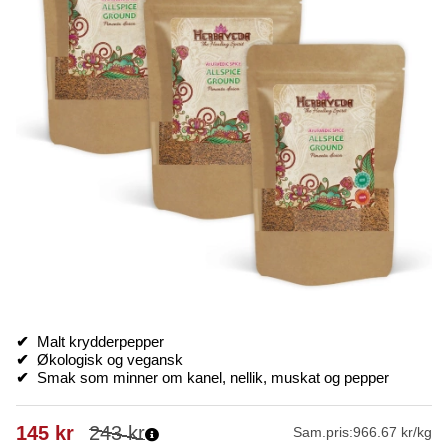
✔
Malt krydderpepper
✔
Økologisk og vegansk
✔
Smak som minner om kanel, nellik, muskat og pepper
145
kr
243
kr
Sam.pris:
966.67 kr/kg