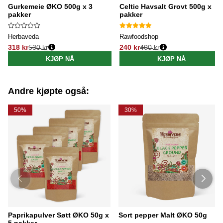
Gurkemeie ØKO 500g x 3
Celtic Havsalt Grovt 500g x
pakker
pakker
Herbaveda
Rawfoodshop
318 kr
530 kr
240 kr
400 kr
Vanlig pris:
Vanlig pris:
KJØP NÅ
KJØP NÅ
Andre kjøpte også:
50%
30%
Paprikapulver Søtt ØKO 50g x
Sort pepper Malt ØKO 50g
5 pakker