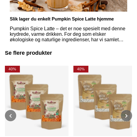
Slik lager du enkelt Pumpkin Spice Latte hjemme
Pumpkin Spice Latte – det er noe spesielt med denne
krydrede, varme drikken. For deg som elsker
økologiske og naturlige ingredienser, har vi samlet
våre beste tips til hvordan du kan lage din egen
"gresskarlatte" hjemme i noen få steg. Men først, la
Se flere produkter
oss dykke ned i denne deilige krydderblandingen.
40%
40%