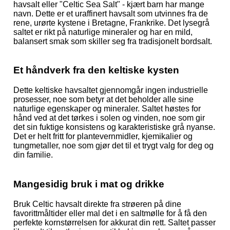
havsalt eller "Celtic Sea Salt" - kjært barn har mange
navn. Dette er et uraffinert havsalt som utvinnes fra de
rene, urørte kystene i Bretagne, Frankrike. Det lysegrå
saltet er rikt på naturlige mineraler og har en mild,
balansert smak som skiller seg fra tradisjonelt bordsalt.
Et håndverk fra den keltiske kysten
Dette keltiske havsaltet gjennomgår ingen industrielle
prosesser, noe som betyr at det beholder alle sine
naturlige egenskaper og mineraler. Saltet høstes for
hånd ved at det tørkes i solen og vinden, noe som gir
det sin fuktige konsistens og karakteristiske grå nyanse.
Det er helt fritt for plantevernmidler, kjemikalier og
tungmetaller, noe som gjør det til et trygt valg for deg og
din familie.
Mangesidig bruk i mat og drikke
Bruk Celtic havsalt direkte fra strøeren på dine
favorittmåltider eller mal det i en saltmølle for å få den
perfekte kornstørrelsen for akkurat din rett. Saltet passer