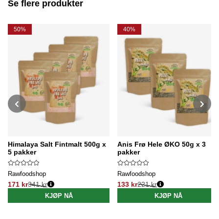
Se flere produkter
50%
40%
Himalaya Salt Fintmalt 500g x
Anis Frø Hele ØKO 50g x 3
5 pakker
pakker
Rawfoodshop
Rawfoodshop
171 kr
341 kr
133 kr
221 kr
Vanlig pris:
Vanlig pris:
KJØP NÅ
KJØP NÅ