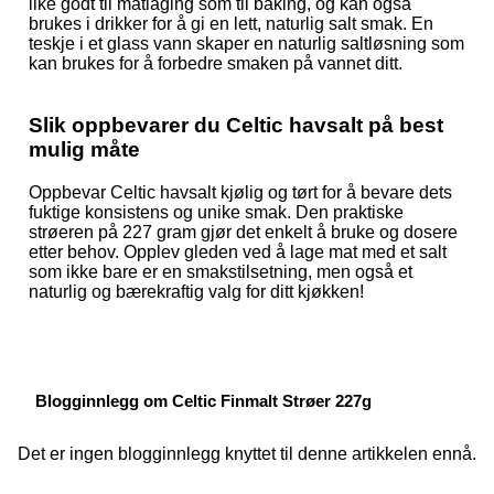
like godt til matlaging som til baking, og kan også
brukes i drikker for å gi en lett, naturlig salt smak. En
teskje i et glass vann skaper en naturlig saltløsning som
kan brukes for å forbedre smaken på vannet ditt.
Slik oppbevarer du Celtic havsalt på best
mulig måte
Oppbevar Celtic havsalt kjølig og tørt for å bevare dets
fuktige konsistens og unike smak. Den praktiske
strøeren på 227 gram gjør det enkelt å bruke og dosere
etter behov. Opplev gleden ved å lage mat med et salt
som ikke bare er en smakstilsetning, men også et
naturlig og bærekraftig valg for ditt kjøkken!
Blogginnlegg om Celtic Finmalt Strøer 227g
Det er ingen blogginnlegg knyttet til denne artikkelen ennå.