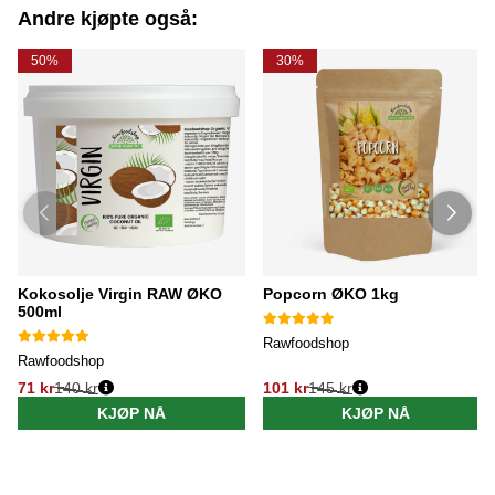
Andre kjøpte også:
50%
30%
Kokosolje Virgin RAW ØKO
Popcorn ØKO 1kg
500ml
Rawfoodshop
Rawfoodshop
71 kr
140 kr
101 kr
145 kr
KJØP NÅ
KJØP NÅ