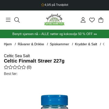
2,5% bonus på alt du handler
Han
Anta
.
Benytt sjansen nå – ALLE nøtter og kokosolje 50 % OFF 🥜
Hjem
Råvarer & Drikke
Spiskammer
Krydder & Salt
Cel
Celtic Sea Salt
Celtic Finmalt Strøer 227g
Gjennomsnittlig rangering 0 av 5 Antall vurderinger 0
(
0
)
Best før:
Produktbilder Celtic Finmalt Strøer 227g