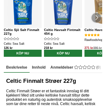
Celtic Sjö Salt Finmalt
Celtic Havsalt Fintmalt
Celtic Havsal
227g
454 g
Rawfoodshop
Celtic Sea Salt
Celtic Sea Salt
126 kr
218 kr
271 kr
386 kr
KÖP NU
KÖP NU
KÖP 
Beskrivelse
Innhold
Anmeldelser
(
0
)
Celtic Finmalt Strøer 227g
Celtic Finmalt Strøer er et fantastisk innslag til ditt
kjøkken! Med sitt unike keltiske havsalt tilbyr dette
produktet en naturlig og autentisk smaksopplevelse
som tar dine retter til neste nivå. Celtic havsalt, keltisk