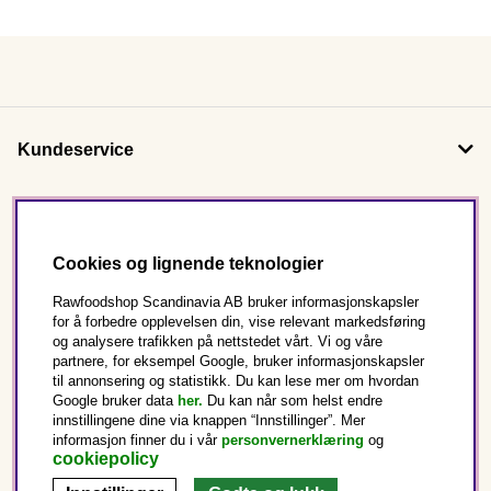
Kundeservice
Om oss
Cookies og lignende teknologier
Følg oss
Rawfoodshop Scandinavia AB bruker informasjonskapsler
for å forbedre opplevelsen din, vise relevant markedsføring
og analysere trafikken på nettstedet vårt. Vi og våre
Dette er Rawfoodshop
partnere, for eksempel Google, bruker informasjonskapsler
til annonsering og statistikk. Du kan lese mer om hvordan
Norge
Google bruker data
her.
Du kan når som helst endre
innstillingene dine via knappen “Innstillinger”. Mer
informasjon finner du i vår
personvernerklæring
og
cookiepolicy