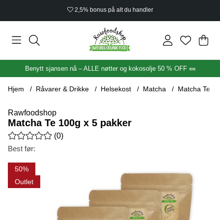
2,5% bonus på alt du handler
Han
Anta
.
Benytt sjansen nå – ALLE nøtter og kokosolje 50 % OFF 🥜
Hjem
Råvarer & Drikke
Helsekost
Matcha
Matcha Te 10
Rawfoodshop
Matcha Te 100g x 5 pakker
Gjennomsnittlig rangering 0 av 5 Antall vurderinger 0
(
0
)
Best før:
Produktbilder Matcha Te 100g x 5 pakker
50
Outlet