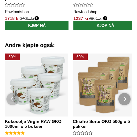
Rawfoodshop
Rawfoodshop
1718 kr
3435 kr
1237 kr
2061 kr
Vanlig pris:
Vanlig pris:
KJØP NÅ
KJØP NÅ
Andre kjøpte også:
50%
50%
Kokosolje Virgin RAW ØKO
Chiafrø Sorte ØKO 500g x 5
1000ml x 5 bokser
pakker