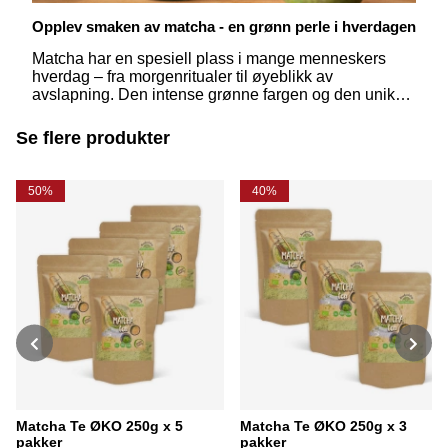
Opplev smaken av matcha - en grønn perle i hverdagen
Matcha har en spesiell plass i mange menneskers
hverdag – fra morgenritualer til øyeblikk av
avslapning. Den intense grønne fargen og den unike
smaken har fascinert både teelskere og de som liker å
eksperimentere på kjøkkenet. Men hva er egentlig
Se flere produkter
matcha, og hvordan kan vi bruke denne fantastiske
råvaren til å lage deilige drikker?
50%
40%
Matcha Te ØKO 250g x 5
Matcha Te ØKO 250g x 3
pakker
pakker