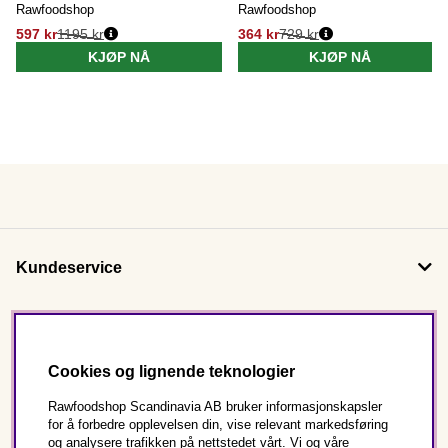
Rawfoodshop
Rawfoodshop
597 kr
1195 kr
364 kr
729 kr
KJØP NÅ
KJØP NÅ
Kundeservice
Om oss
Cookies og lignende teknologier
Følg oss
Rawfoodshop Scandinavia AB bruker informasjonskapsler
for å forbedre opplevelsen din, vise relevant markedsføring
og analysere trafikken på nettstedet vårt. Vi og våre