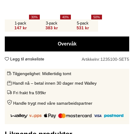
30
40
50
1-pack
3-pack
5-pack
147 kr
383 kr
531 kr
Overvåk
Legg til ønskeliste
Artikkelnr:
1235100-SET5
Tilgjengelighet:
Midlertidig tomt
Handl nå – betal innen 30 dager med Walley
Fri frakt fra 599kr
Handle trygt med våre samarbeidspartne
r