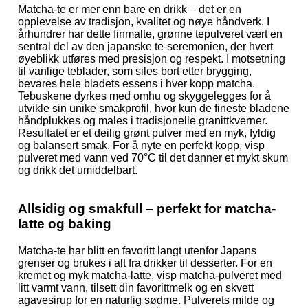
Matcha-te er mer enn bare en drikk – det er en
opplevelse av tradisjon, kvalitet og nøye håndverk. I
århundrer har dette finmalte, grønne tepulveret vært en
sentral del av den japanske te-seremonien, der hvert
øyeblikk utføres med presisjon og respekt. I motsetning
til vanlige teblader, som siles bort etter brygging,
bevares hele bladets essens i hver kopp matcha.
Tebuskene dyrkes med omhu og skyggelegges for å
utvikle sin unike smakprofil, hvor kun de fineste bladene
håndplukkes og males i tradisjonelle granittkverner.
Resultatet er et deilig grønt pulver med en myk, fyldig
og balansert smak. For å nyte en perfekt kopp, visp
pulveret med vann ved 70°C til det danner et mykt skum
og drikk det umiddelbart.
Allsidig og smakfull – perfekt for matcha-
latte og baking
Matcha-te har blitt en favoritt langt utenfor Japans
grenser og brukes i alt fra drikker til desserter. For en
kremet og myk matcha-latte, visp matcha-pulveret med
litt varmt vann, tilsett din favorittmelk og en skvett
agavesirup for en naturlig sødme. Pulverets milde og