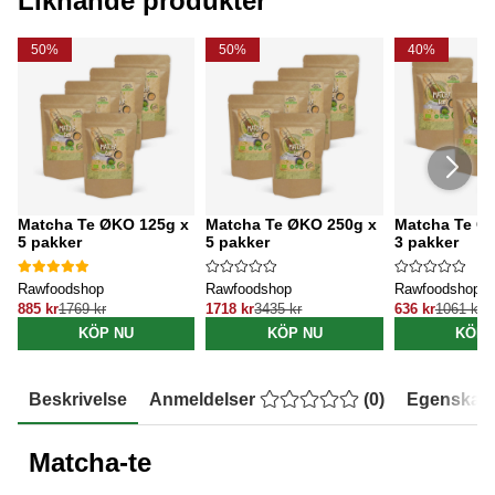
Liknande produkter
50%
50%
40%
Matcha Te ØKO 125g x
Matcha Te ØKO 250g x
Matcha Te Ø
5 pakker
5 pakker
3 pakker
Rawfoodshop
Rawfoodshop
Rawfoodshop
885 kr
1769 kr
1718 kr
3435 kr
636 kr
1061 kr
KÖP NU
KÖP NU
KÖP 
Beskrivelse
Anmeldelser
(
0
)
Egenskap
Matcha-te