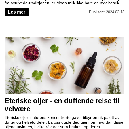
fra ayurveda-tradisjonen, er Moon milk ikke bare en nytelsesrik
drikke, men også en hjelpende hånd for en god natts søvn. Les
Les mer
mer om historien bak denne ayurvediske drikken og la deg
Publisert: 2024-02-13
inspirere av vår delikate oppskrift på Moon Milk med pitaya, slik at
du kan avslutte dagen med søte drømmer.
Eteriske oljer - en duftende reise til
velvære
Eteriske oljer, naturens konsentrerte gave, tilbyr en rik palett av
dufter og helsefordeler. La oss guide deg gjennom hvordan disse
oljene utvinnes, hvilke råvarer som brukes, og deres