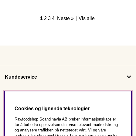
perfekt tilpasset vintermånedene - les mer og bli inspirert!
1
2
3
4
Neste »
|
Vis alle
Kundeservice
Om oss
Cookies og lignende teknologier
Følg oss
Rawfoodshop Scandinavia AB bruker informasjonskapsler
for å forbedre opplevelsen din, vise relevant markedsføring
og analysere trafikken på nettstedet vårt. Vi og våre
Dette er Rawfoodshop
partnere, for eksempel Google, bruker informasjonskapsler