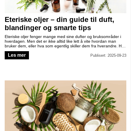
Eteriske oljer – din guide til duft,
blandinger og smarte tips
Eteriske oljer fenger mange med sine dufter og bruksområder i
hverdagen. Men det er ikke alltid like lett å vite hvordan man
bruker dem, eller hva som egentlig skiller dem fra hverandre. Her
får du svar på de vanligste spørsmålene – enkelt og inspirerende
Les mer
forklart.
Publisert: 2025-09-23