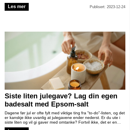
bruksområder.
Les mer
Publisert: 2023-12-24
Siste liten julegave? Lag din egen
badesalt med Epsom-salt
Dagene før jul er ofte fylt med viktige ting fra "to-do"-listen, og det
er kanskje ikke uvanlig at julegavene ender nederst. Er du ute i
siste liten og vil gi gaver med omtanke? Fortvil ikke, det er en
enkel og omsorgsfull gaveidé som vil fortrylle dine nærmeste -