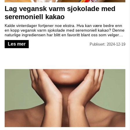
Lag vegansk varm sjokolade med
seremoniell kakao
Kalde vinterdager fortjener noe ekstra. Hva kan være bedre enn
en kopp vegansk varm sjokolade med seremoniell kakao? Denne
naturlige ingrediensen har blitt en favoritt blant oss som velger
økologiske råvarer. Les videre for å se hvordan du enkelt kan
Les mer
lage en luksuriøs kopp hjemme!
Publisert: 2024-12-19