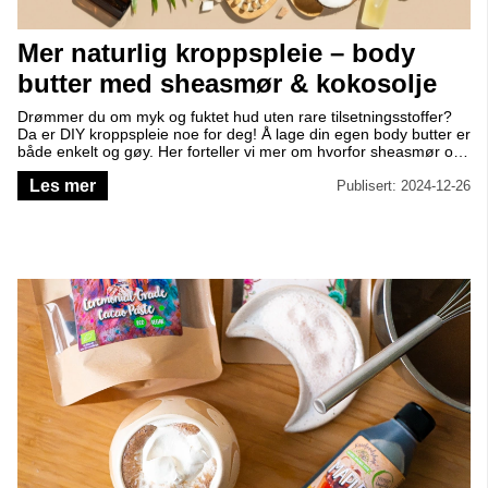
Mer naturlig kroppspleie – body
butter med sheasmør & kokosolje
Drømmer du om myk og fuktet hud uten rare tilsetningsstoffer?
Da er DIY kroppspleie noe for deg! Å lage din egen body butter er
både enkelt og gøy. Her forteller vi mer om hvorfor sheasmør og
kokosolje er stjernene innen naturlig kroppspleie – og gir deg en
Les mer
herlig oppskrift!
Publisert: 2024-12-26