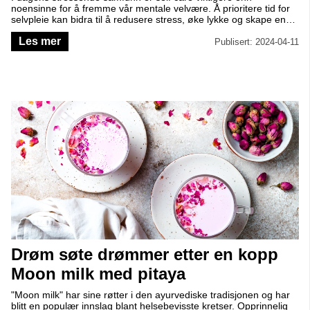
noensinne for å fremme vår mentale velvære. Å prioritere tid for
selvpleie kan bidra til å redusere stress, øke lykke og skape en
sterkere følelse av balanse i livet.
Les mer
Publisert: 2024-04-11
Drøm søte drømmer etter en kopp
Moon milk med pitaya
"Moon milk" har sine røtter i den ayurvediske tradisjonen og har
blitt en populær innslag blant helsebevisste kretser. Opprinnelig