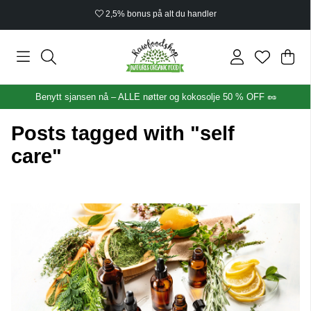
2,5% bonus på alt du handler
Han
Anta
.
Benytt sjansen nå – ALLE nøtter og kokosolje 50 % OFF 🥜
Posts tagged with "self
care"