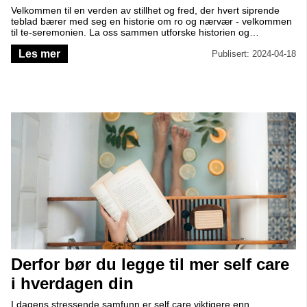
Velkommen til en verden av stillhet og fred, der hvert siprende
teblad bærer med seg en historie om ro og nærvær - velkommen
til te-seremonien. La oss sammen utforske historien og
tradisjonene bak te-seremonier og la inspirasjonen guide deg til å
Les mer
skape dine egne seremonier hjemme.
Publisert: 2024-04-18
Derfor bør du legge til mer self care
i hverdagen din
I dagens stressende samfunn er self care viktigere enn