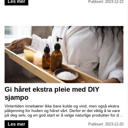
Les mer
hjemmelaget badesalt med Epsom-salt og eteriske oljer!
Publisert: 2023-12-22
Gi håret ekstra pleie med DIY
sjampo
Vintertiden innebærer ikke bare kulde og vind, men også ekstra
påkjenning for huden og håret vårt. Derfor er det viktig å ta vare
på deg selv, og en god start er å velge naturlige produkter for din
daglige skjønnhetsrutine. I denne artikkelen skal vi fortelle mer
Les mer
om DIY sjampo med ingredienser som jojobaolje og mild såpe,
Publisert: 2023-12-20