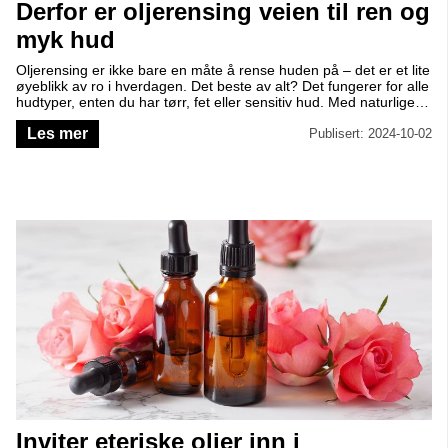
Derfor er oljerensing veien til ren og
myk hud
Oljerensing er ikke bare en måte å rense huden på – det er et lite
øyeblikk av ro i hverdagen. Det beste av alt? Det fungerer for alle
hudtyper, enten du har tørr, fet eller sensitiv hud. Med naturlige
oljer kan du forsiktig løse opp dagens skitt, sminke og urenheter,
Les mer
samtidig som du tar vare på huden din på en kjærlig måte.
Publisert: 2024-10-02
Inviter eteriske oljer inn i