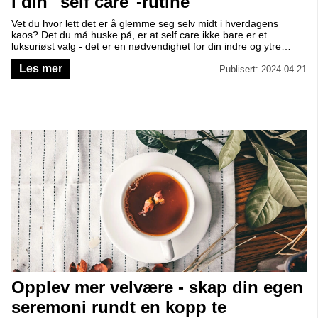
i din "self care"-rutine
Vet du hvor lett det er å glemme seg selv midt i hverdagens
kaos? Det du må huske på, er at self care ikke bare er et
luksuriøst valg - det er en nødvendighet for din indre og ytre
balanse. En av de kraftfulle verktøyene du kan bruke, er derfor
Les mer
journaling. Bli med når vi deler hvorfor det er så viktig, og
Publisert: 2024-04-21
hvordan det kan hjelpe deg å skinne, innenfra og ut.
Opplev mer velvære - skap din egen
seremoni rundt en kopp te