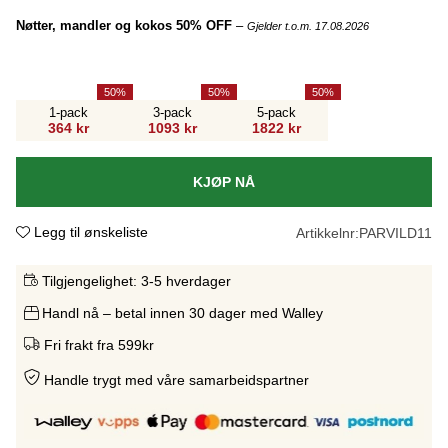
Nøtter, mandler og kokos 50% OFF
–
Gjelder t.o.m. 17.08.2026
50
50
50
1-pack
3-pack
5-pack
364 kr
1093 kr
1822 kr
KJØP NÅ
Legg til ønskeliste
Artikkelnr:
PARVILD11
Tilgjengelighet:
3-5 hverdager
Handl nå – betal innen 30 dager med Walley
Fri frakt fra 599kr
Handle trygt med våre samarbeidspartne
r