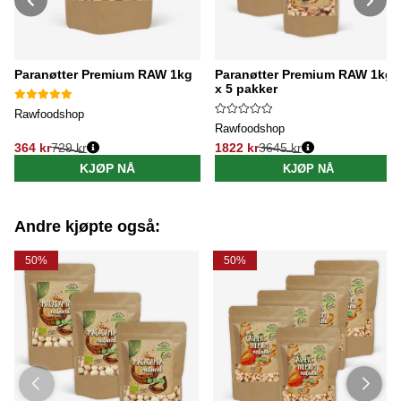
Paranøtter Premium RAW 1kg
Paranøtter Premium RAW 1kg
x 5 pakker
Rawfoodshop
Rawfoodshop
364 kr
729 kr
1822 kr
3645 kr
Vanlig pris:
Vanlig pris:
KJØP NÅ
KJØP NÅ
Andre kjøpte også:
50%
50%