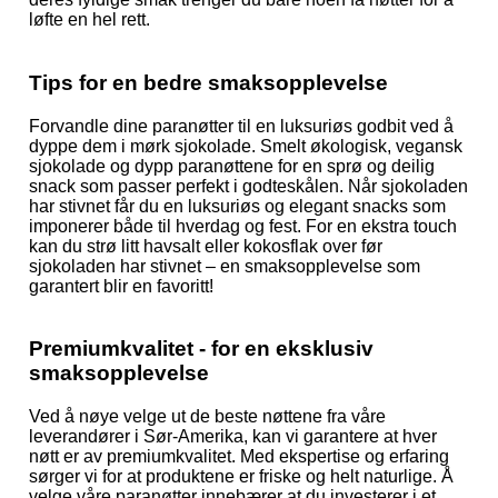
løfte en hel rett.
Tips for en bedre smaksopplevelse
Forvandle dine paranøtter til en luksuriøs godbit ved å
dyppe dem i mørk sjokolade. Smelt økologisk, vegansk
sjokolade og dypp paranøttene for en sprø og deilig
snack som passer perfekt i godteskålen. Når sjokoladen
har stivnet får du en luksuriøs og elegant snacks som
imponerer både til hverdag og fest. For en ekstra touch
kan du strø litt havsalt eller kokosflak over før
sjokoladen har stivnet – en smaksopplevelse som
garantert blir en favoritt!
Premiumkvalitet - for en eksklusiv
smaksopplevelse
Ved å nøye velge ut de beste nøttene fra våre
leverandører i Sør-Amerika, kan vi garantere at hver
nøtt er av premiumkvalitet. Med ekspertise og erfaring
sørger vi for at produktene er friske og helt naturlige. Å
velge våre paranøtter innebærer at du investerer i et