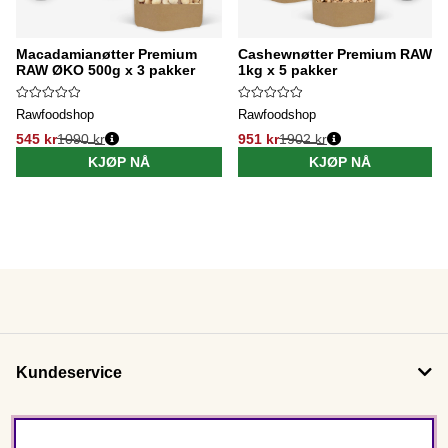
Macadamianøtter Premium
Cashewnøtter Premium RAW
RAW ØKO 500g x 3 pakker
1kg x 5 pakker
Rawfoodshop
Rawfoodshop
545 kr
1090 kr
951 kr
1902 kr
KJØP NÅ
KJØP NÅ
Kundeservice
Om oss