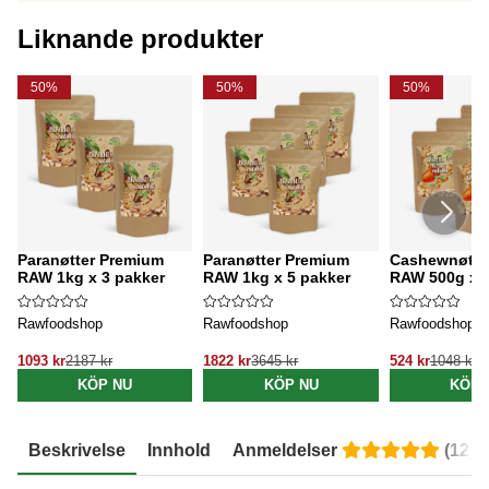
Liknande produkter
50%
50%
50%
Paranøtter Premium
Paranøtter Premium
Cashewnøtte
RAW 1kg x 3 pakker
RAW 1kg x 5 pakker
RAW 500g x 5
Rawfoodshop
Rawfoodshop
Rawfoodshop
1093 kr
2187 kr
1822 kr
3645 kr
524 kr
1048 kr
KÖP NU
KÖP NU
KÖP 
Beskrivelse
Innhold
Anmeldelser
(
12
)