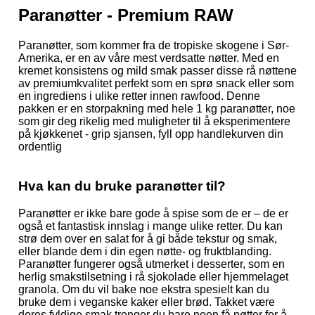
Paranøtter - Premium RAW
Paranøtter, som kommer fra de tropiske skogene i Sør-
Amerika, er en av våre mest verdsatte nøtter. Med en
kremet konsistens og mild smak passer disse rå nøttene
av premiumkvalitet perfekt som en sprø snack eller som
en ingrediens i ulike retter innen rawfood. Denne
pakken er en storpakning med hele 1 kg paranøtter, noe
som gir deg rikelig med muligheter til å eksperimentere
på kjøkkenet - grip sjansen, fyll opp handlekurven din
ordentlig
Hva kan du bruke paranøtter til?
Paranøtter er ikke bare gode å spise som de er – de er
også et fantastisk innslag i mange ulike retter. Du kan
strø dem over en salat for å gi både tekstur og smak,
eller blande dem i din egen nøtte- og fruktblanding.
Paranøtter fungerer også utmerket i desserter, som en
herlig smakstilsetning i rå sjokolade eller hjemmelaget
granola. Om du vil bake noe ekstra spesielt kan du
bruke dem i veganske kaker eller brød. Takket være
deres fyldige smak trenger du bare noen få nøtter for å