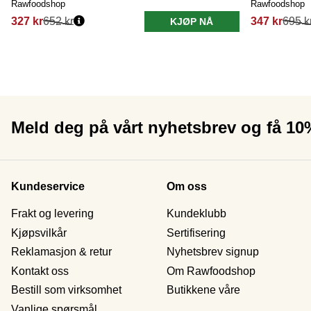
Rawfoodshop
Rawfoodshop
327 kr
652 kr
347 kr
695 k
KJØP NÅ
Meld deg på vårt nyhetsbrev og få 1
Kundeservice
Om oss
Frakt og levering
Kundeklubb
Kjøpsvilkår
Sertifisering
Reklamasjon & retur
Nyhetsbrev signup
Kontakt oss
Om Rawfoodshop
Bestill som virksomhet
Butikkene våre
Vanlige spørsmål