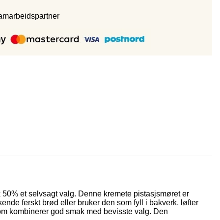
samarbeidspartne
r
sk 50% et selvsagt valg. Denne kremete pistasjsmøret er
nde ferskt brød eller bruker den som fyll i bakverk, løfter
kt som kombinerer god smak med bevisste valg. Den