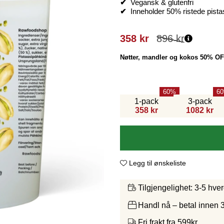
✔
Vegansk & glutenfri
✔
Inneholder 50% ristede pistas
358
kr
896
kr
Nøtter, mandler og kokos 50% O
60
60
1-pack
3-pack
358 kr
1082 kr
Legg til ønskeliste
3-5 hve
Tilgjengelighet:
Handl nå – betal innen 
Fri frakt fra 599kr