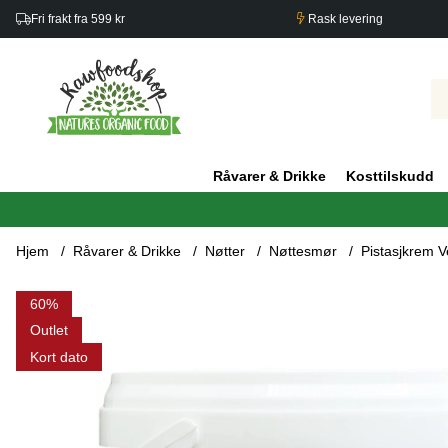
Fri frakt fra 599 kr
Rask levering
Råvarer & Drikke
Kosttilskudd
Hjem
Råvarer & Drikke
Nøtter
Nøttesmør
Pistasjkrem 
Produktbilder Pistasjkrem Vegansk 50% 1kg
60
Outlet
Kort dato