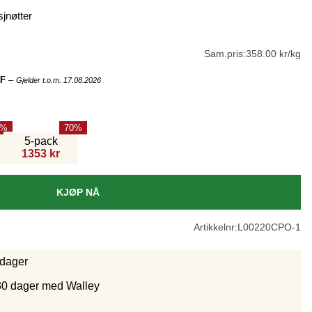
jnøtter
Sam.pris:
358.00 kr/kg
FF
–
Gjelder t.o.m. 17.08.2026
70
5-pack
1353 kr
KJØP NÅ
Artikkelnr:
L00220CPO-1
rdager
30 dager med Walley