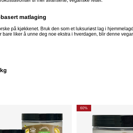
rokostfavoritter til mer avanserte, veganske retter.
ebasert matlaging
rske på kjøkkenet. Bruk den som et luksuriøst lag i hjemmelagde
 bare liker å unne deg noe ekstra i hverdagen, blir denne vegans
1kg
60%