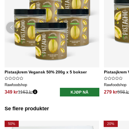
Pistasjkrem Vegansk 50% 200g x 5 bokser
Pistasjkrem
Rawfoodshop
Rawfoodshop
349 kr
1163 kr
279 kr
698 k
KJØP NÅ
Se flere produkter
50%
20%