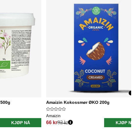
Utg
 500g
Amaizin Kokossmør ØKO 200g
Amaizin
66 kr
82 kr
KJØP NÅ
KJØP NÅ
Vanlig pris: