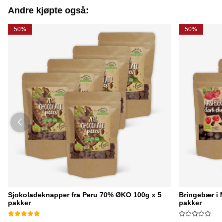
Andre kjøpte også:
50%
50%
Sjokoladeknapper fra Peru 70% ØKO 100g x 5
Bringebær i
pakker
pakker