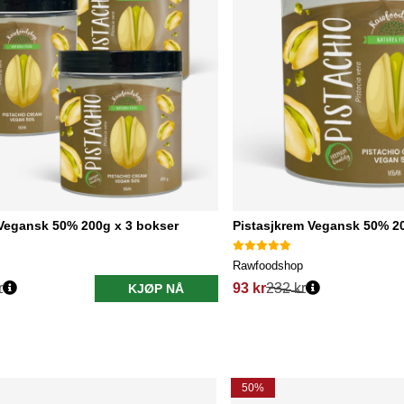
 Vegansk 50% 200g x 3 bokser
Pistasjkrem Vegansk 50% 2
Rawfoodshop
r
93 kr
232 kr
KJØP NÅ
50%