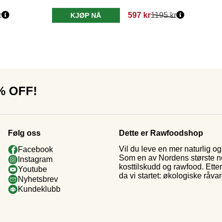
r
597 kr
1195 kr
KJØP NÅ
0% OFF!
Følg oss
Dette er Rawfoodshop
Vil du leve en mer naturlig 
Facebook
Som en av Nordens største nett
Instagram
kosttilskudd og rawfood. Ette
Youtube
da vi startet: økologiske råva
Nyhetsbrev
Kundeklubb