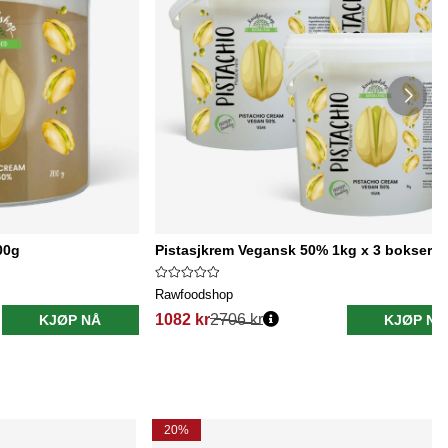
00g
Pistasjkrem Vegansk 50% 1kg x 3 bokser
Rawfoodshop
1082 kr
2706 kr
KJØP NÅ
KJØP NÅ
20%