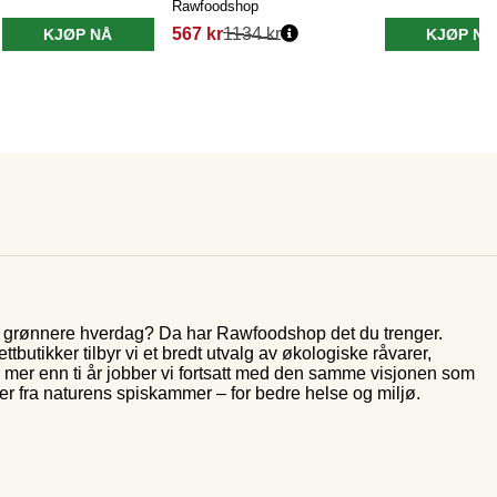
Rawfoodshop
567 kr
1134 kr
KJØP NÅ
KJØP NÅ
og grønnere hverdag? Da har Rawfoodshop det du trenger.
butikker tilbyr vi et bredt utvalg av økologiske råvarer,
r mer enn ti år jobber vi fortsatt med den samme visjonen som
rer fra naturens spiskammer – for bedre helse og miljø.