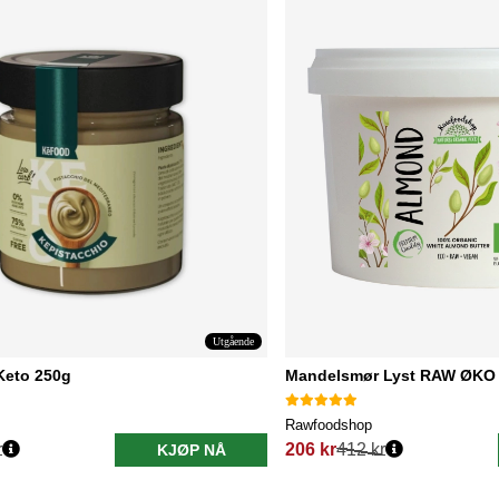
Utgående
Keto 250g
Mandelsmør Lyst RAW ØKO
Rawfoodshop
r
206 kr
412 kr
KJØP NÅ
Vanlig pris: