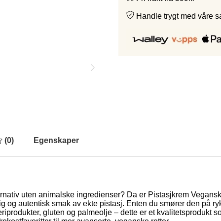
Handle trygt med våre 
(
0
)
Egenskaper
 alternativ uten animalske ingredienser? Da er Pistasjkrem Vegan
ig og autentisk smak av ekte pistasj. Enten du smører den på ryke
eieriprodukter, gluten og palmeolje – dette er et kvalitetsprodu