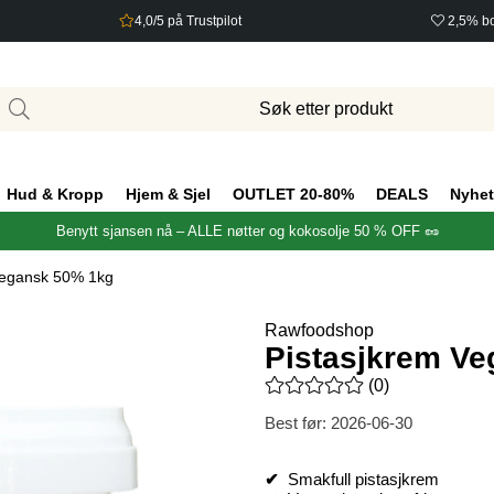
4,0/5 på Trustpilot
2,5% bo
Hud & Kropp
Hjem & Sjel
OUTLET 20-80%
DEALS
Nyhet
Benytt sjansen nå – ALLE nøtter og kokosolje 50 % OFF 🥜
Vegansk 50% 1kg
Rawfoodshop
Pistasjkrem V
Gjennomsnittlig rangering 0 a
(
0
)
Best før:
2026-06-30
✔
Smakfull pistasjkrem