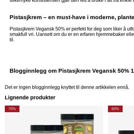
silkemyke konsistensen gjør den lett å bruke i alt fra enkle f
Pistasjkrem – en must-have i moderne, plant
Pistasjkrem Vegansk 50% er perfekt for deg som liker å utfo
smakfull vri. Uansett om du er en erfaren hjemmebaker eller
til.
Blogginnlegg om Pistasjkrem Vegansk 50% 
Det er ingen blogginnlegg knyttet til denne artikkelen ennå.
Lignende produkter
70%
60%