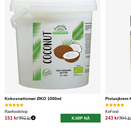
Kokosnøttsmør ØKO 1000ml
Pistasjkrem 
Rawfoodshop
KeFood
151 kr
302 kr
243 kr
304 k
KJØP NÅ
Vanlig pris:
Vanlig pris: