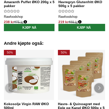
Amaranth Puffet ØKO 200g x 5
Havregryn Glutenfritt ØKO
pakker
500g x 5 pakker
Rawfoodshop
Rawfoodshop
238 kr
475 kr
219 kr
439 kr
Vanlig pris:
Vanlig pris:
KJØP NÅ
KJØP NÅ
Andre kjøpte også:
50%
50%
Kokosolje Virgin RAW ØKO
Havre- & Quinoagrøt med
500ml
Eple og Kanel ØKO 500g x 5