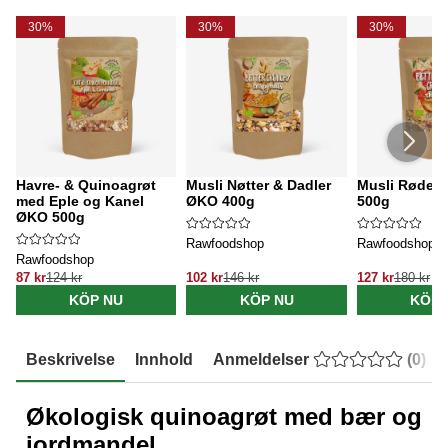
30%
30%
30%
Havre- & Quinoagrøt
Musli Nøtter & Dadler
Musli Røde 
med Eple og Kanel
ØKO 400g
500g
ØKO 500g
Rawfoodshop
Rawfoodshop
Rawfoodshop
87 kr
124 kr
102 kr
146 kr
127 kr
180 kr
KÖP NU
KÖP NU
KÖP 
Beskrivelse
Innhold
Anmeldelser
(
0
)
Økologisk quinoagrøt med bær og
jordmandel