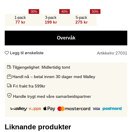
30
40
50
1-pack
3-pack
5-pack
77 kr
199 kr
275 kr
Overvåk
Legg til ønskeliste
Artikkelnr:
27031
Tilgjengelighet:
Midlertidig tomt
Handl nå – betal innen 30 dager med Walley
Fri frakt fra 599kr
Handle trygt med våre samarbeidspartne
r
Liknande produkter