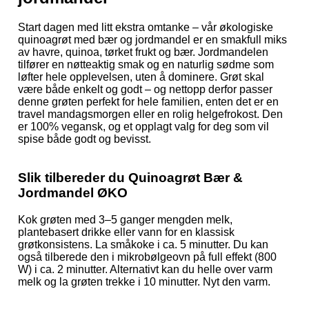
Start dagen med litt ekstra omtanke – vår økologiske
quinoagrøt med bær og jordmandel er en smakfull miks
av havre, quinoa, tørket frukt og bær. Jordmandelen
tilfører en nøtteaktig smak og en naturlig sødme som
løfter hele opplevelsen, uten å dominere. Grøt skal
være både enkelt og godt – og nettopp derfor passer
denne grøten perfekt for hele familien, enten det er en
travel mandagsmorgen eller en rolig helgefrokost. Den
er 100% vegansk, og et opplagt valg for deg som vil
spise både godt og bevisst.
Slik tilbereder du Quinoagrøt Bær &
Jordmandel ØKO
Kok grøten med 3–5 ganger mengden melk,
plantebasert drikke eller vann for en klassisk
grøtkonsistens. La småkoke i ca. 5 minutter. Du kan
også tilberede den i mikrobølgeovn på full effekt (800
W) i ca. 2 minutter. Alternativt kan du helle over varm
melk og la grøten trekke i 10 minutter. Nyt den varm.