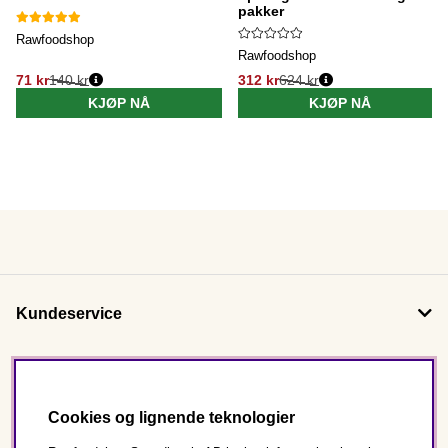
pakker
Rawfoodshop
Rawfoodshop
71 kr
140 kr
312 kr
624 kr
KJØP NÅ
KJØP NÅ
Kundeservice
Om oss
Cookies og lignende teknologier
Følg oss