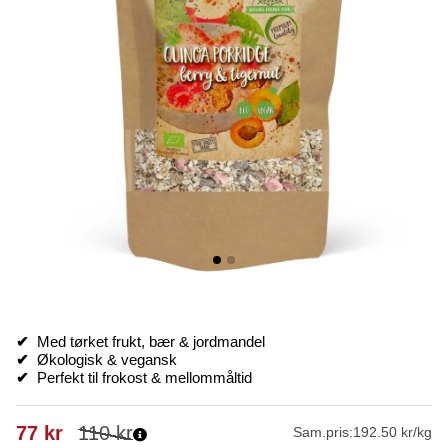
✔
Med tørket frukt, bær & jordmandel
✔
Økologisk & vegansk
✔
Perfekt til frokost & mellommåltid
77
kr
110
kr
Sam.pris:
192.50 kr/kg