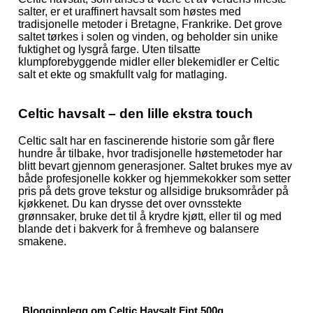
salter, er et uraffinert havsalt som høstes med
tradisjonelle metoder i Bretagne, Frankrike. Det grove
saltet tørkes i solen og vinden, og beholder sin unike
fuktighet og lysgrå farge. Uten tilsatte
klumpforebyggende midler eller blekemidler er Celtic
salt et ekte og smakfullt valg for matlaging.
Celtic havsalt – den lille ekstra touch
Celtic salt har en fascinerende historie som går flere
hundre år tilbake, hvor tradisjonelle høstemetoder har
blitt bevart gjennom generasjoner. Saltet brukes mye av
både profesjonelle kokker og hjemmekokker som setter
pris på dets grove tekstur og allsidige bruksområder på
kjøkkenet. Du kan drysse det over ovnsstekte
grønnsaker, bruke det til å krydre kjøtt, eller til og med
blande det i bakverk for å fremheve og balansere
smakene.
Blogginnlegg om Celtic Havsalt Fint 500g