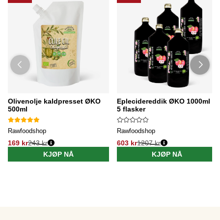
Olivenolje kaldpresset ØKO
Eplecidereddik ØKO 1000ml x
500ml
5 flasker
Rawfoodshop
Rawfoodshop
169 kr
243 kr
603 kr
1207 kr
KJØP NÅ
KJØP NÅ