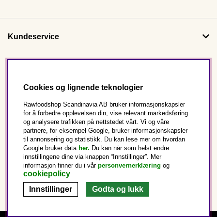
Kundeservice
Om oss
Cookies og lignende teknologier
Følg oss
Rawfoodshop Scandinavia AB bruker informasjonskapsler
for å forbedre opplevelsen din, vise relevant markedsføring
og analysere trafikken på nettstedet vårt. Vi og våre
Dette er Rawfoodshop
partnere, for eksempel Google, bruker informasjonskapsler
til annonsering og statistikk. Du kan lese mer om hvordan
Norge
Google bruker data
her.
Du kan når som helst endre
innstillingene dine via knappen “Innstillinger”. Mer
informasjon finner du i vår
personvernerklæring
og
cookiepolicy
Innstillinger
Godta og lukk
Copyright © 2025 Rawfoodshop Scandinavia AB