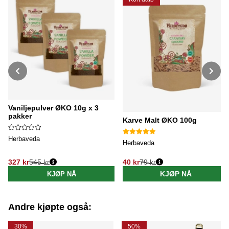
Vaniljepulver ØKO 10g x 3
pakker
Karve Malt ØKO 100g
Herbaveda
Herbaveda
327 kr
545 kr
40 kr
79 kr
Vanlig pris:
Vanlig pris:
KJØP NÅ
KJØP NÅ
Andre kjøpte også:
30%
50%