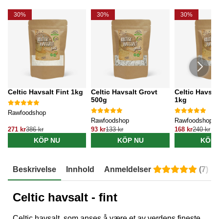
30%
30%
30%
Celtic Havsalt Fint 1kg
Celtic Havsalt Grovt
Celtic Havsal
500g
1kg
Rawfoodshop
Rawfoodshop
Rawfoodshop
271 kr
386 kr
93 kr
133 kr
168 kr
240 kr
KÖP NU
KÖP NU
KÖP 
Beskrivelse
Innhold
Anmeldelser
(
7
)
Celtic havsalt - fint
Celtic havsalt, som anses å være et av verdens fineste