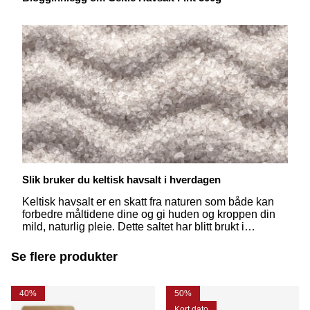
Slik bruker du keltisk havsalt i hverdagen
Keltisk havsalt er en skatt fra naturen som både kan
forbedre måltidene dine og gi huden og kroppen din
mild, naturlig pleie. Dette saltet har blitt brukt i
generasjoner og er verdsatt for sine mange
bruksområder. La oss se nærmere på hvorfor keltisk
Se flere produkter
havsalt kan være en naturlig del av din bærekraftige
livsstil.
40%
50%
Kort dato