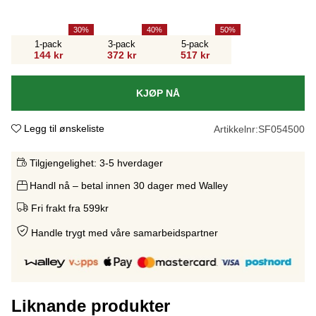
30
40
50
1-pack
3-pack
5-pack
144 kr
372 kr
517 kr
KJØP NÅ
Legg til ønskeliste
Artikkelnr:
SF054500
Tilgjengelighet:
3-5 hverdager
Handl nå – betal innen 30 dager med Walley
Fri frakt fra 599kr
Handle trygt med våre samarbeidspartne
r
Liknande produkter