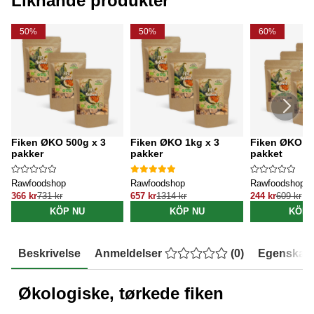
Liknande produkter
50%
50%
60%
Fiken ØKO 500g x 3
Fiken ØKO 1kg x 3
Fiken ØKO 20
pakker
pakker
pakket
Rawfoodshop
Rawfoodshop
Rawfoodshop
366 kr
731 kr
657 kr
1314 kr
244 kr
609 kr
KÖP NU
KÖP NU
KÖP 
Beskrivelse
Anmeldelser
(
0
)
Egenskap
Økologiske, tørkede fiken