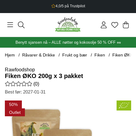
2,5% bonus på alt du handler
Han
Anta
.
Benytt sjansen nå – ALLE nøtter og kokosolje 50 % OFF 🥜
Hjem
Råvarer & Drikke
Frukt og bær
Fiken
Fiken ØKO 2
Rawfoodshop
Fiken ØKO 200g x 3 pakket
Gjennomsnittlig rangering 0 av 5 Antall vurderinger 0
(
0
)
Best før:
2027-01-31
Produktbilder Fiken ØKO 200g x 3 pakket
50
Outlet