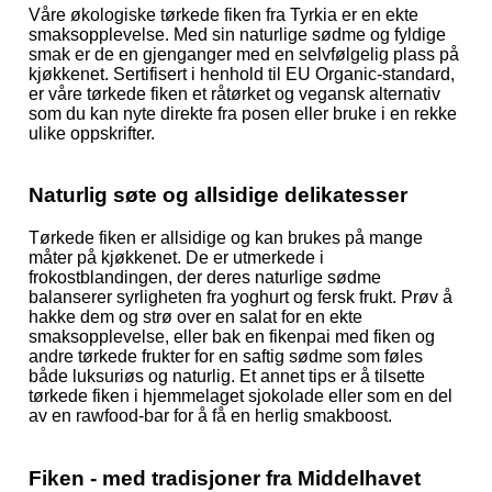
Våre økologiske tørkede fiken fra Tyrkia er en ekte
smaksopplevelse. Med sin naturlige sødme og fyldige
smak er de en gjenganger med en selvfølgelig plass på
kjøkkenet. Sertifisert i henhold til EU Organic-standard,
er våre tørkede fiken et råtørket og vegansk alternativ
som du kan nyte direkte fra posen eller bruke i en rekke
ulike oppskrifter.
Naturlig søte og allsidige delikatesser
Tørkede fiken er allsidige og kan brukes på mange
måter på kjøkkenet. De er utmerkede i
frokostblandingen, der deres naturlige sødme
balanserer syrligheten fra yoghurt og fersk frukt. Prøv å
hakke dem og strø over en salat for en ekte
smaksopplevelse, eller bak en fikenpai med fiken og
andre tørkede frukter for en saftig sødme som føles
både luksuriøs og naturlig. Et annet tips er å tilsette
tørkede fiken i hjemmelaget sjokolade eller som en del
av en rawfood-bar for å få en herlig smakboost.
Fiken - med tradisjoner fra Middelhavet