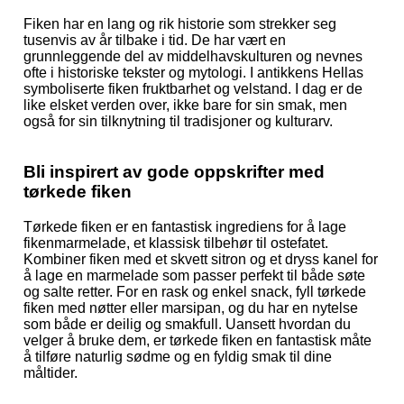
Fiken har en lang og rik historie som strekker seg
tusenvis av år tilbake i tid. De har vært en
grunnleggende del av middelhavskulturen og nevnes
ofte i historiske tekster og mytologi. I antikkens Hellas
symboliserte fiken fruktbarhet og velstand. I dag er de
like elsket verden over, ikke bare for sin smak, men
også for sin tilknytning til tradisjoner og kulturarv.
Bli inspirert av gode oppskrifter med
tørkede fiken
Tørkede fiken er en fantastisk ingrediens for å lage
fikenmarmelade, et klassisk tilbehør til ostefatet.
Kombiner fiken med et skvett sitron og et dryss kanel for
å lage en marmelade som passer perfekt til både søte
og salte retter. For en rask og enkel snack, fyll tørkede
fiken med nøtter eller marsipan, og du har en nytelse
som både er deilig og smakfull. Uansett hvordan du
velger å bruke dem, er tørkede fiken en fantastisk måte
å tilføre naturlig sødme og en fyldig smak til dine
måltider.