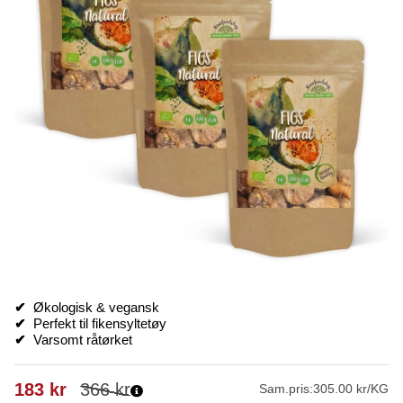
✔
Økologisk & vegansk
✔
Perfekt til fikensyltetøy
✔
Varsomt råtørket
183
kr
366
kr
Sam.pris:
305.00 kr/KG