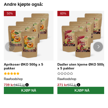
Andre kjøpte også:
50%
60%
Aprikoser ØKO 500g x 5
Dadler uten kjerne ØKO 500g
pakker
x 5 pakker
Rawfoodshop
Rawfoodshop
739 kr
1477 kr
271 kr
677 kr
KJØP NÅ
KJØP NÅ