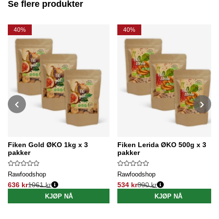
Se flere produkter
40%
40%
Fiken Gold ØKO 1kg x 3
Fiken Lerida ØKO 500g x 3
pakker
pakker
Rawfoodshop
Rawfoodshop
636 kr
1061 kr
534 kr
890 kr
Vanlig pris:
Vanlig pris:
KJØP NÅ
KJØP NÅ