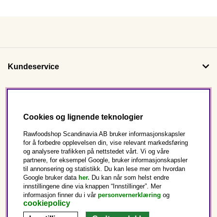
Kundeservice
Om oss
Cookies og lignende teknologier
Følg oss
Rawfoodshop Scandinavia AB bruker informasjonskapsler
for å forbedre opplevelsen din, vise relevant markedsføring
og analysere trafikken på nettstedet vårt. Vi og våre
Dette er Rawfoodshop
partnere, for eksempel Google, bruker informasjonskapsler
til annonsering og statistikk. Du kan lese mer om hvordan
Norge
Google bruker data
her.
Du kan når som helst endre
innstillingene dine via knappen “Innstillinger”. Mer
informasjon finner du i vår
personvernerklæring
og
cookiepolicy