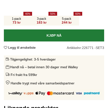
40
50
60
1-pack
3-pack
5-pack
73 kr
183 kr
244 kr
KJØP NÅ
Legg til ønskeliste
Artikkelnr:
226771 -SET3
Tilgjengelighet:
3-5 hverdager
Handl nå – betal innen 30 dager med Walley
Fri frakt fra 599kr
Handle trygt med våre samarbeidspartne
r