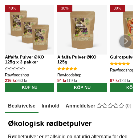
40%
30%
30%
Alfalfa Pulver ØKO
Alfalfa Pulver ØKO
Gulrotpulver
125g x 3 pakker
125g
Rawfoodshop
Rawfoodshop
Rawfoodshop
216 kr
360 kr
84 kr
119 kr
87 kr
123 kr
KÖP NU
KÖP 
KÖP NU
Beskrivelse
Innhold
Anmeldelser
(
0
)
Økologisk rødbetpulver
Rødbetpulver er et allsidig og naturlig alternativ for deg