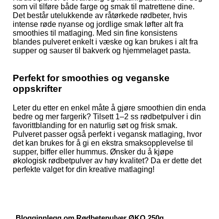
som vil tilføre både farge og smak til matrettene dine.
Det består utelukkende av råtørkede rødbeter, hvis
intense røde nyanse og jordlige smak løfter alt fra
smoothies til matlaging. Med sin fine konsistens
blandes pulveret enkelt i væske og kan brukes i alt fra
supper og sauser til bakverk og hjemmelaget pasta.
Perfekt for smoothies og veganske
oppskrifter
Leter du etter en enkel måte å gjøre smoothien din enda
bedre og mer fargerik? Tilsett 1–2 ss rødbetpulver i din
favorittblanding for en naturlig søt og frisk smak.
Pulveret passer også perfekt i vegansk matlaging, hvor
det kan brukes for å gi en ekstra smaksopplevelse til
supper, biffer eller hummus. Ønsker du å kjøpe
økologisk rødbetpulver av høy kvalitet? Da er dette det
perfekte valget for din kreative matlaging!
Blogginnlegg om Rødbetepulver ØKO 250g