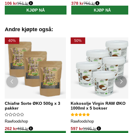
106 kr
151 kr
378 kr
756 kr
Vanlig pris:
Vanlig pris:
KJØP NÅ
KJØP NÅ
Andre kjøpte også:
40%
50%
Chiafrø Sorte ØKO 500g x 3
Kokosolje Virgin RAW ØKO
pakker
1000ml x 5 bokser
Rawfoodshop
Rawfoodshop
262 kr
438 kr
597 kr
1195 kr