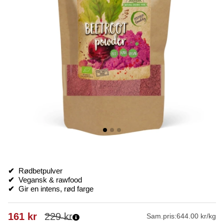
✔
Rødbetpulver
✔
Vegansk & rawfood
✔
Gir en intens, rød farge
161
kr
229
kr
Sam.pris:
644.00 kr/kg