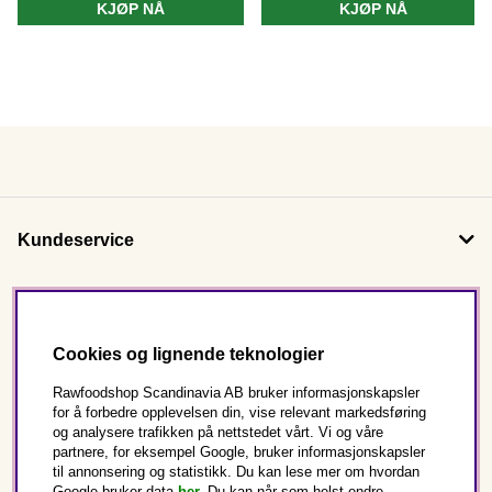
KJØP NÅ
KJØP NÅ
Kundeservice
Om oss
Cookies og lignende teknologier
Følg oss
Rawfoodshop Scandinavia AB bruker informasjonskapsler
for å forbedre opplevelsen din, vise relevant markedsføring
og analysere trafikken på nettstedet vårt. Vi og våre
Dette er Rawfoodshop
partnere, for eksempel Google, bruker informasjonskapsler
til annonsering og statistikk. Du kan lese mer om hvordan
Norge
Google bruker data
her.
Du kan når som helst endre