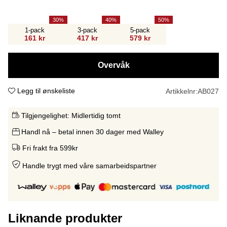
30
40
50
1-pack
3-pack
5-pack
161 kr
417 kr
579 kr
Overvåk
Legg til ønskeliste
Artikkelnr:
AB027
Tilgjengelighet:
Midlertidig tomt
Handl nå – betal innen 30 dager med Walley
Fri frakt fra 599kr
Handle trygt med våre samarbeidspartne
r
Liknande produkter