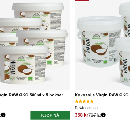
irgin RAW ØKO 500ml x 5 bokser
Kokosolje Virgin RAW ØKO 
Rawfoodshop
r
358 kr
717 kr
KJØP NÅ