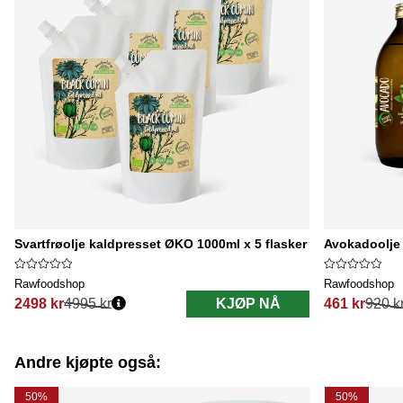
Svartfrøolje kaldpresset ØKO 1000ml x 5 flasker
Avokadoolje 
Rawfoodshop
Rawfoodshop
2498 kr
4995 kr
KJØP NÅ
461 kr
920 k
Vanlig pris:
Vanlig pris:
Andre kjøpte også:
50%
50%