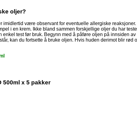
ske oljer?
bør imidlertid være observant for eventuelle allergiske reaksjone
l i en krem. Ikke bland sammen forskjellige oljer du har testet d
en enkel test før bruk. Begynn med å påføre oljen på innsiden av 
står, kan du fortsette å bruke oljen. Hvis huden derimot blir rød o
ml
 500ml x 5 pakker