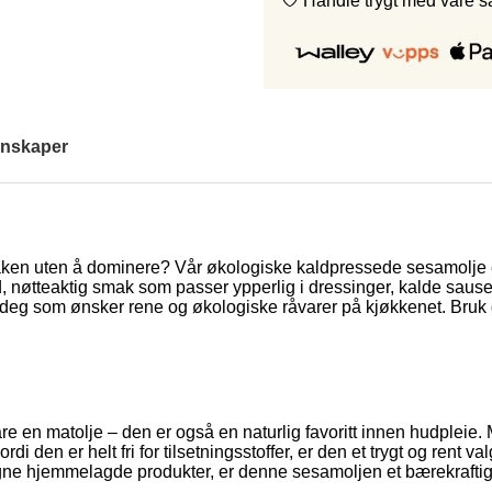
Handle trygt med våre 
nskaper
ken uten å dominere? Vår økologiske kaldpressede sesamolje er et
ild, nøtteaktig smak som passer ypperlig i dressinger, kalde sa
 deg som ønsker rene og økologiske råvarer på kjøkkenet. Bruk d
en matolje – den er også en naturlig favoritt innen hudpleie. 
ordi den er helt fri for tilsetningsstoffer, er den et trygt og ren
egne hjemmelagde produkter, er denne sesamoljen et bærekraftig o