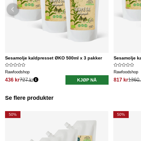
Sesamolje kaldpresset ØKO 500ml x 3 pakker
Sesamolje ka
Rawfoodshop
Rawfoodshop
436 kr
727 kr
817 kr
1360 
KJØP NÅ
Se flere produkter
50%
50%