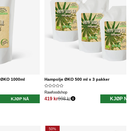
t ØKO 1000ml
Hampolje ØKO 500 ml x 3 pakker
Rawfoodshop
419 kr
698 kr
KJØP NÅ
KJØP NÅ
Vanlig pris:
50%