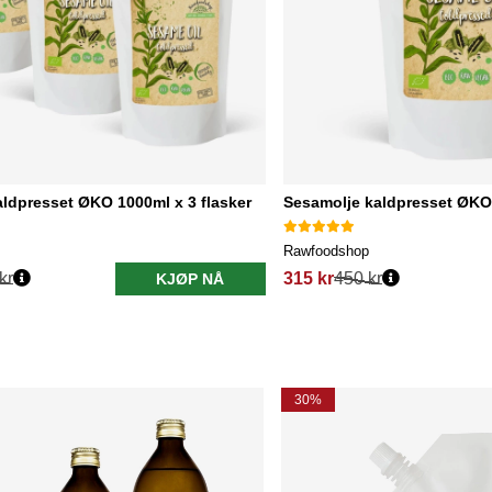
ldpresset ØKO 1000ml x 3 flasker
Sesamolje kaldpresset ØKO
Rawfoodshop
kr
315 kr
450 kr
KJØP NÅ
30%