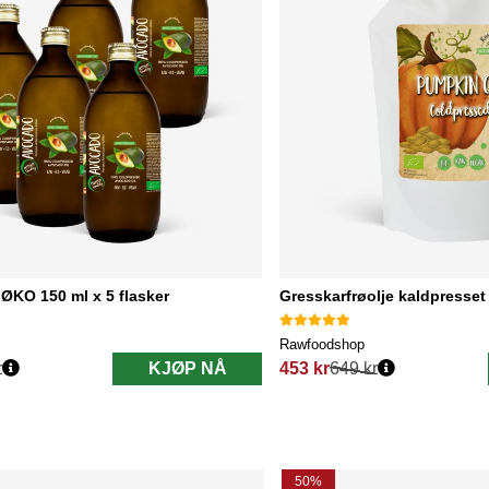
ØKO 150 ml x 5 flasker
Gresskarfrøolje kaldpresse
Rawfoodshop
r
KJØP NÅ
453 kr
649 kr
Vanlig pris:
50%