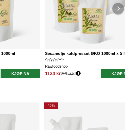
 1000ml
Sesamolje kaldpresset ØKO 1000ml x 5 fla
Rawfoodshop
1134 kr
2266 kr
KJØP NÅ
KJØP NÅ
40%