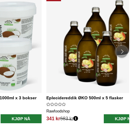
1000ml x 3 bokser
Eplecidereddik ØKO 500ml x 5 flasker
Rawfoodshop
341 kr
683 kr
KJØP NÅ
KJØP NÅ