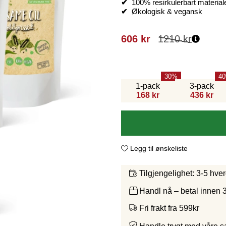
✔
100% resirkulerbart material
✔
Økologisk & vegansk
606
kr
1210
kr
30
40
1-pack
3-pack
168 kr
436 kr
Legg til ønskeliste
3-5 hve
Tilgjengelighet:
Handl nå – betal innen 
Fri frakt fra 599kr