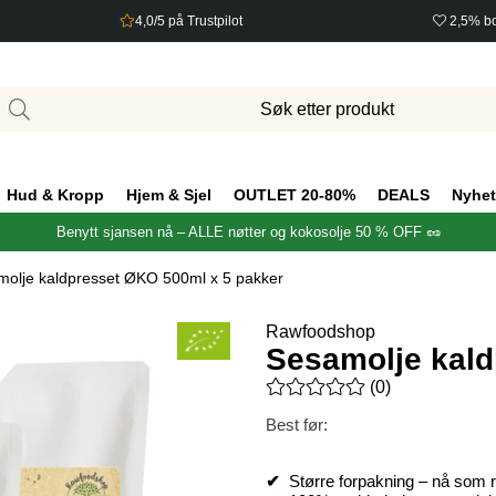
4,0/5 på Trustpilot
2,5% bo
Hud & Kropp
Hjem & Sjel
OUTLET 20-80%
DEALS
Nyhet
Benytt sjansen nå – ALLE nøtter og kokosolje 50 % OFF 🥜
olje kaldpresset ØKO 500ml x 5 pakker
Rawfoodshop
Sesamolje kald
Gjennomsnittlig rangering 0 a
(
0
)
Best før:
✔
Større forpakning – nå som re