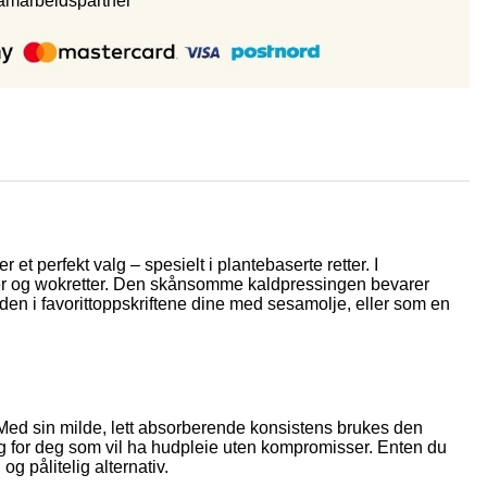
samarbeidspartne
r
 perfekt valg – spesielt i plantebaserte retter. I
user og wokretter. Den skånsomme kaldpressingen bevarer
en i favorittoppskriftene dine med sesamolje, eller som en
Med sin milde, lett absorberende konsistens brukes den
t valg for deg som vil ha hudpleie uten kompromisser. Enten du
g pålitelig alternativ.