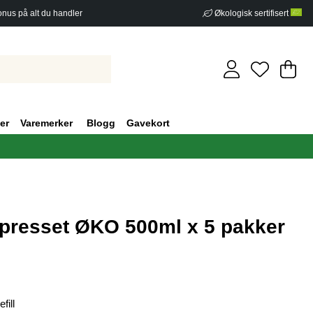
nus på alt du handler
Økologisk sertifisert
Ha
An
.
er
Varemerker
Blogg
Gavekort
presset ØKO 500ml x 5 pakker
v 5 Antall vurderinger 0
fill