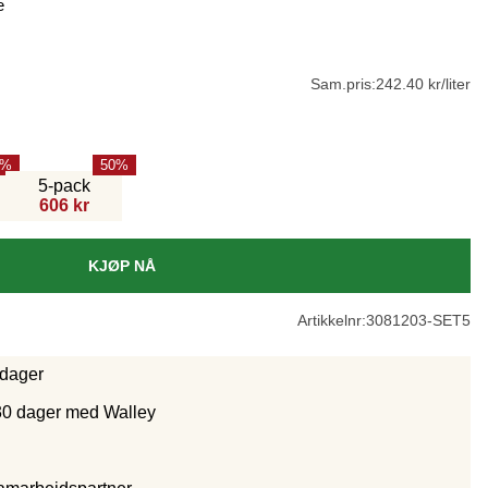
e
Sam.pris:
242.40 kr/liter
50
5-pack
606 kr
KJØP NÅ
Artikkelnr:
3081203-SET5
rdager
30 dager med Walley