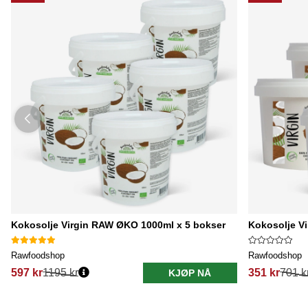
Kokosolje Virgin RAW ØKO 1000ml x 5 bokser
Kokosolje V
Rawfoodshop
Rawfoodshop
597 kr
1195 kr
351 kr
701 k
KJØP NÅ