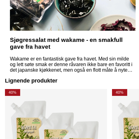
Sjøgressalat med wakame - en smakfull
gave fra havet
Wakame er en fantastisk gave fra havet. Med sin milde
og lett søte smak er denne råvaren ikke bare en favoritt i
det japanske kjøkkenet, men også en flott måte å nyte
havets smaker på i matlagingen din. Les mer om hvorfor
Lignende produkter
denne vidunderlige algen bør være en selvskreven del
av din bærekraftige matlaging!
40%
40%