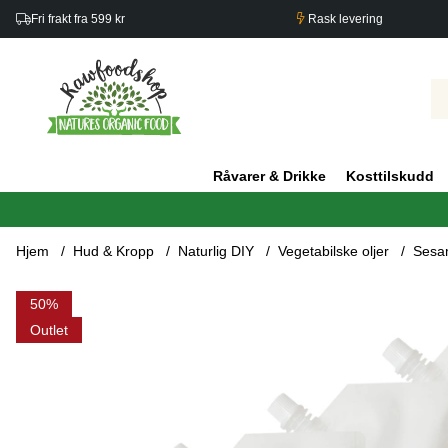
Fri frakt fra 599 kr
Rask levering
Råvarer & Drikke
Kosttilskudd
Hjem
Hud & Kropp
Naturlig DIY
Vegetabilske oljer
Sesam
Produktbilder Sesamolje kaldpresset ØKO 500ml x 5 pakker
50
Outlet