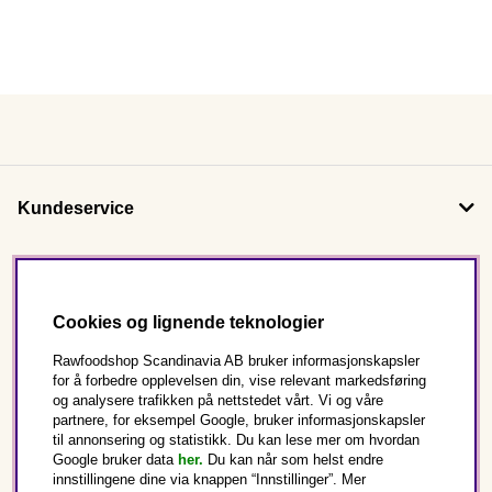
Kundeservice
Om oss
Cookies og lignende teknologier
Følg oss
Rawfoodshop Scandinavia AB bruker informasjonskapsler
for å forbedre opplevelsen din, vise relevant markedsføring
og analysere trafikken på nettstedet vårt. Vi og våre
Dette er Rawfoodshop
partnere, for eksempel Google, bruker informasjonskapsler
til annonsering og statistikk. Du kan lese mer om hvordan
Norge
Google bruker data
her.
Du kan når som helst endre
innstillingene dine via knappen “Innstillinger”. Mer