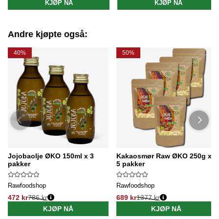
KJØP NÅ
KJØP NÅ
Andre kjøpte også:
40%
50%
Jojobaolje ØKO 150ml x 3
Kakaosmør Raw ØKO 250g x
pakker
5 pakker
Rawfoodshop
Rawfoodshop
472 kr
786 kr
689 kr
1377 kr
KJØP NÅ
KJØP NÅ