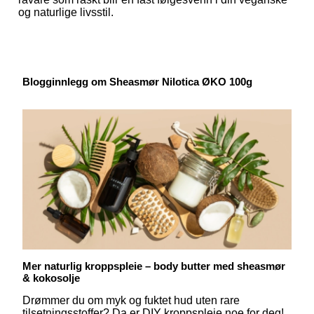
og naturlige livsstil.
Blogginnlegg om Sheasmør Nilotica ØKO 100g
Mer naturlig kroppspleie – body butter med sheasmør
& kokosolje
Drømmer du om myk og fuktet hud uten rare
tilsetningsstoffer? Da er DIY kroppspleie noe for deg!