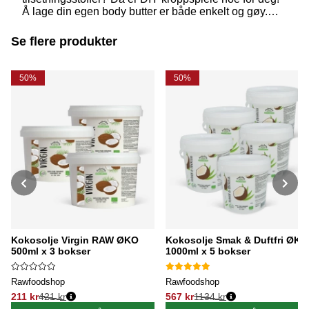
Å lage din egen body butter er både enkelt og gøy.
Her forteller vi mer om hvorfor sheasmør og kokosolje
er stjernene innen naturlig kroppspleie – og gir deg en
Se flere produkter
herlig oppskrift!
50%
50%
Kokosolje Virgin RAW ØKO
Kokosolje Smak & Duftfri ØKO
500ml x 3 bokser
1000ml x 5 bokser
Rawfoodshop
Rawfoodshop
211 kr
421 kr
567 kr
1134 kr
Vanlig pris:
Vanlig pris: