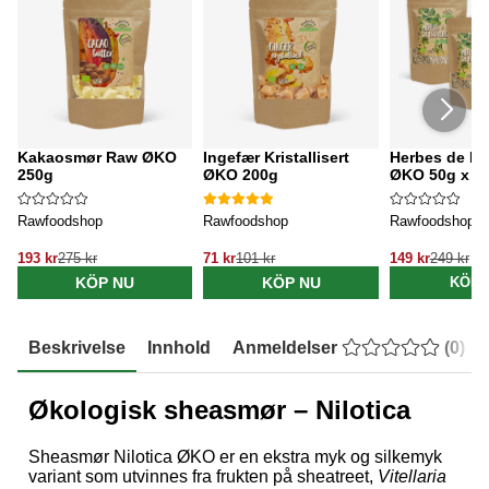
Kakaosmør Raw ØKO
Ingefær Kristallisert
Herbes de P
250g
ØKO 200g
ØKO 50g x 3 
Rawfoodshop
Rawfoodshop
Rawfoodshop
193 kr
275 kr
71 kr
101 kr
149 kr
249 kr
KÖP NU
KÖP NU
KÖP 
Beskrivelse
Innhold
Anmeldelser
(
0
)
Økologisk sheasmør – Nilotica
Sheasmør Nilotica ØKO er en ekstra myk og silkemyk
variant som utvinnes fra frukten på sheatreet,
Vitellaria