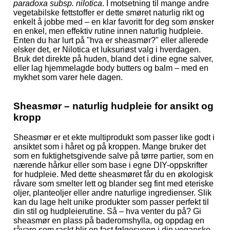
paradoxa subsp. nilotica
. I motsetning til mange andre
vegetabilske fettstoffer er dette smøret naturlig rikt og
enkelt å jobbe med – en klar favoritt for deg som ønsker
en enkel, men effektiv rutine innen naturlig hudpleie.
Enten du har lurt på "hva er sheasmør?" eller allerede
elsker det, er Nilotica et luksuriøst valg i hverdagen.
Bruk det direkte på huden, bland det i dine egne salver,
eller lag hjemmelagde body butters og balm – med en
mykhet som varer hele dagen.
Sheasmør – naturlig hudpleie for ansikt og
kropp
Sheasmør er et ekte multiprodukt som passer like godt i
ansiktet som i håret og på kroppen. Mange bruker det
som en fuktighetsgivende salve på tørre partier, som en
nærende hårkur eller som base i egne DIY-oppskrifter
for hudpleie. Med dette sheasmøret får du en økologisk
råvare som smelter lett og blander seg fint med eteriske
oljer, planteoljer eller andre naturlige ingredienser. Slik
kan du lage helt unike produkter som passer perfekt til
din stil og hudpleierutine. Så – hva venter du på? Gi
sheasmør en plass på baderomshylla, og oppdag en
råvare som raskt blir en fast følgesvenn i din veganske