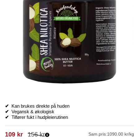
✔
Kan brukes direkte på huden
✔
Vegansk & økologisk
✔
Tilfører fukt i hudpleierutinen
109
kr
156
kr
Sam.pris:
1090.00 kr/kg