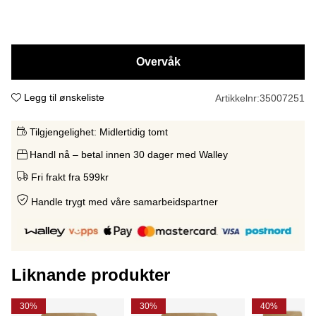
Overvåk
Legg til ønskeliste
Artikkelnr:
35007251
Tilgjengelighet:
Midlertidig tomt
Handl nå – betal innen 30 dager med Walley
Fri frakt fra 599kr
Handle trygt med våre samarbeidspartne
r
Liknande produkter
30%
30%
40%