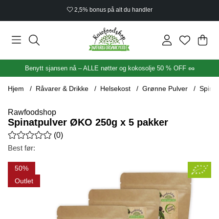
2,5% bonus på alt du handler
Han
Anta
.
Benytt sjansen nå – ALLE nøtter og kokosolje 50 % OFF 🥜
Hjem
Råvarer & Drikke
Helsekost
Grønne Pulver
Spina
Rawfoodshop
Spinatpulver ØKO 250g x 5 pakker
Gjennomsnittlig rangering 0 av 5 Antall vurderinger 0
(
0
)
Best før:
Produktbilder Spinatpulver ØKO 250g x 5 pakker
50
Outlet