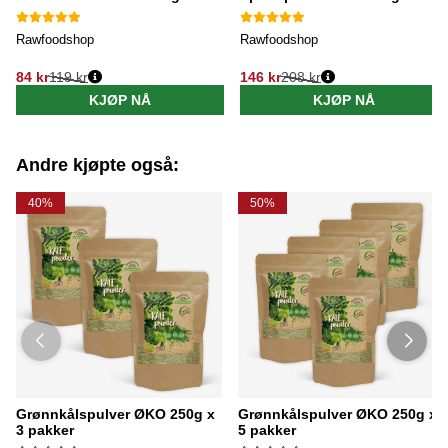
Rawfoodshop
Rawfoodshop
84 kr
119 kr
146 kr
208 kr
Vanlig pris:
Vanlig pris:
KJØP NÅ
KJØP NÅ
Andre kjøpte også:
40%
50%
Grønnkålspulver ØKO 250g x
Grønnkålspulver ØKO 250g x
3 pakker
5 pakker