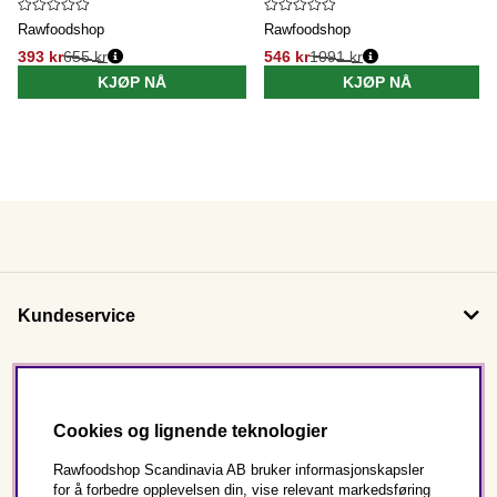
Rawfoodshop
Rawfoodshop
393 kr
655 kr
546 kr
1091 kr
KJØP NÅ
KJØP NÅ
Kundeservice
Om oss
Cookies og lignende teknologier
Følg oss
Rawfoodshop Scandinavia AB bruker informasjonskapsler
for å forbedre opplevelsen din, vise relevant markedsføring