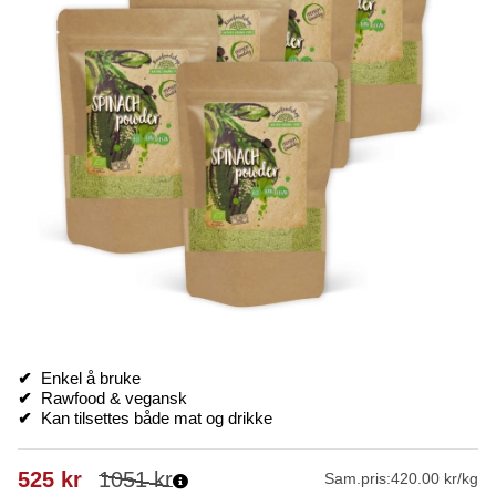
✔
Enkel å bruke
✔
Rawfood & vegansk
✔
Kan tilsettes både mat og drikke
525
kr
1051
kr
Sam.pris:
420.00 kr/kg