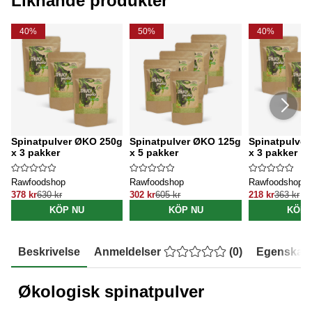
Liknande produkter
40%
50%
40%
Spinatpulver ØKO 250g
Spinatpulver ØKO 125g
Spinatpulve
x 3 pakker
x 5 pakker
x 3 pakker
Rawfoodshop
Rawfoodshop
Rawfoodshop
378 kr
630 kr
302 kr
605 kr
218 kr
363 kr
KÖP NU
KÖP NU
KÖP 
Beskrivelse
Anmeldelser
(
0
)
Egenskap
Økologisk spinatpulver