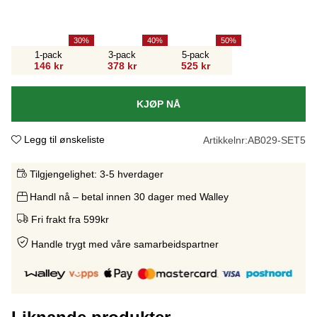
30
40
50
1-pack
3-pack
5-pack
146 kr
378 kr
525 kr
KJØP NÅ
Legg til ønskeliste
Artikkelnr:
AB029-SET5
Tilgjengelighet:
3-5 hverdager
Handl nå – betal innen 30 dager med Walley
Fri frakt fra 599kr
Handle trygt med våre samarbeidspartne
r