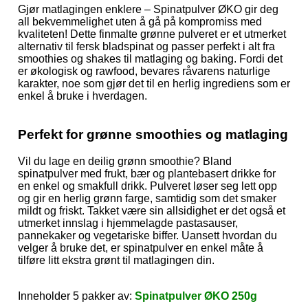
Gjør matlagingen enklere – Spinatpulver ØKO gir deg
all bekvemmelighet uten å gå på kompromiss med
kvaliteten! Dette finmalte grønne pulveret er et utmerket
alternativ til fersk bladspinat og passer perfekt i alt fra
smoothies og shakes til matlaging og baking. Fordi det
er økologisk og rawfood, bevares råvarens naturlige
karakter, noe som gjør det til en herlig ingrediens som er
enkel å bruke i hverdagen.
Perfekt for grønne smoothies og matlaging
Vil du lage en deilig grønn smoothie? Bland
spinatpulver med frukt, bær og plantebasert drikke for
en enkel og smakfull drikk. Pulveret løser seg lett opp
og gir en herlig grønn farge, samtidig som det smaker
mildt og friskt. Takket være sin allsidighet er det også et
utmerket innslag i hjemmelagde pastasauser,
pannekaker og vegetariske biffer. Uansett hvordan du
velger å bruke det, er spinatpulver en enkel måte å
tilføre litt ekstra grønt til matlagingen din.
Inneholder 5 pakker av:
Spinatpulver ØKO 250g