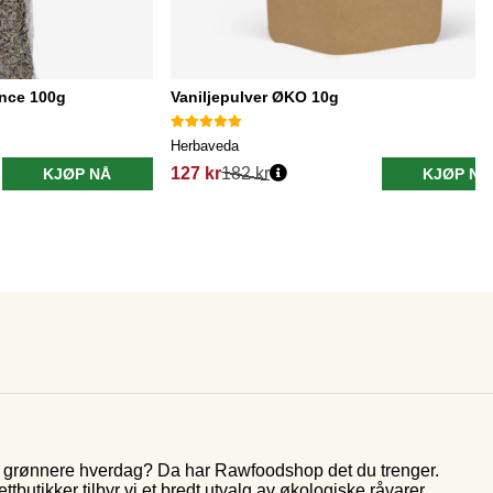
ence 100g
Vaniljepulver ØKO 10g
Herbaveda
127 kr
182 kr
KJØP NÅ
KJØP NÅ
og grønnere hverdag? Da har Rawfoodshop det du trenger.
butikker tilbyr vi et bredt utvalg av økologiske råvarer,