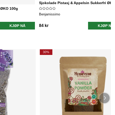
Sjokolade Pistasj & Appelsin Sukkerfri ØK
e ØKO 100g
Benjamissimo
84 kr
KJØP NÅ
KJØP NÅ
30%