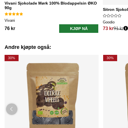
Vivani Sjokolade Mørk 100% Blodappelsin ØKO
90g
Sitron Sjok
Vivani
Goodio
76 kr
73 kr
91 kr
KJØP NÅ
Vanlig pris:
Andre kjøpte også:
30%
30%