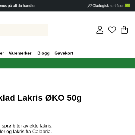
nus på alt du handler
Økologisk sertifisert
Ha
An
.
er
Varemerker
Blogg
Gavekort
lad Lakris ØKO 50g
v 5 Antall vurderinger 0
prø biter av ekte lakris.
 og lakris fra Calabria.