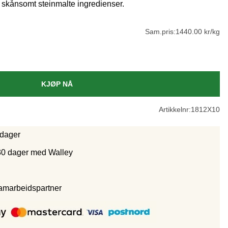
skånsomt steinmalte ingredienser.
Sam.pris:
1440.00 kr/kg
KJØP NÅ
Artikkelnr:
1812X10
rdager
30 dager med Walley
samarbeidspartne
r