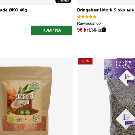
Utgående
olade ØKO 48g
Bringebær i Mørk Sjokolad
Rawfoodshop
96 kr
138 kr
KJØP NÅ
Vanlig pris:
20%