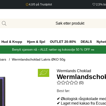
4,0/5 på Trustpilot
2,5% bo
Hud & Kropp
Hjem & Sjel
OUTLET 20-80%
DEALS
Nyhet
Benytt sjansen nå – ALLE nøtter og kokosolje 50 % OFF 🥜
bars
Wermlandschoklad Lakris ØKO 50g
Wermlands Choklad
Wermlandschok
Gjennomsnittlig rangering 0 a
(
0
)
Best før:
✔
Økologisk råsjokolade med s
✔
Laget med kakao fra Ecuador