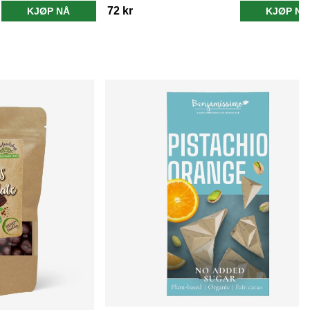
72 kr
KJØP NÅ
KJØP NÅ