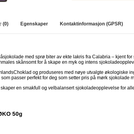
(
0
)
Egenskaper
Kontaktinformasjon (GPSR)
jokolade med sprø biter av ekte lakris fra Calabria – kjent for
males skånsomt for å skape en myk og intens sjokoladeoppleve
landsChoklad og produseres med nøye utvalgte økologiske ing
il som passer perfekt for deg som setter pris på mørk sjokolade m
aper en smakfull og velbalansert sjokoladeopplevelse for alle 
 ØKO 50g