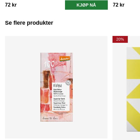
72 kr
72 kr
KJØP NÅ
Se flere produkter
20%