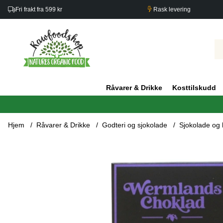
Fri frakt fra 599 kr
Rask levering
Råvarer & Drikke
Kosttilskudd
Hjem
Råvarer & Drikke
Godteri og sjokolade
Sjokolade og 
Produktbilder Wermlandschoklad Lakris ØKO 50g