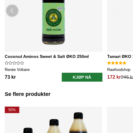
Coconut Aminos Sweet & Salt ØKO 250ml
Tamari ØKO 
Renée Voltaire
Rawfoodshop
73 kr
172 kr
246 k
KJØP NÅ
Se flere produkter
50%