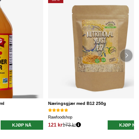
ml
Næringsgjær med B12 250g
Rawfoodshop
121 kr
173 kr
KJØP NÅ
KJØP NÅ