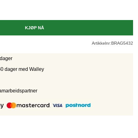
KJØP NÅ
Artikkelnr:
BRAG5432
rdager
30 dager med Walley
samarbeidspartne
r