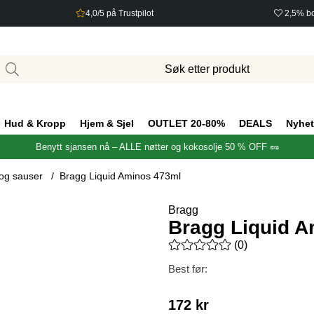
4,0/5 på Trustpilot
2,5% bo
Hud & Kropp
Hjem & Sjel
OUTLET 20-80%
DEALS
Nyhet
Benytt sjansen nå – ALLE nøtter og kokosolje 50 % OFF 🥜
og sauser
Bragg Liquid Aminos 473ml
Bragg
Bragg Liquid 
Gjennomsnittlig rangering 0 a
(
0
)
Best før:
172
kr