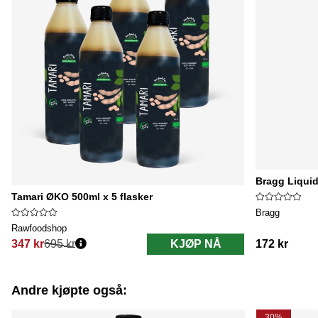
Bragg Liqui
Tamari ØKO 500ml x 5 flasker
Bragg
Rawfoodshop
347 kr
695 kr
KJØP NÅ
172 kr
Vanlig pris:
Andre kjøpte også:
30%