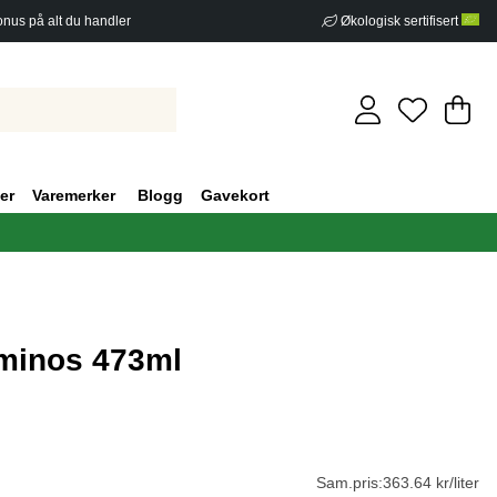
nus på alt du handler
Økologisk sertifisert
Ha
An
.
er
Varemerker
Blogg
Gavekort
Aminos 473ml
v 5 Antall vurderinger 0
Sam.pris:
363.64 kr/liter