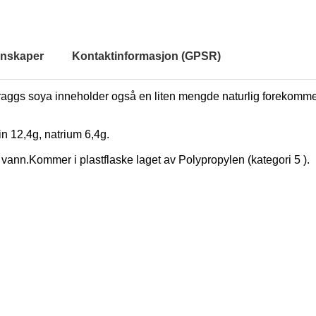
nskaper
Kontaktinformasjon (GPSR)
v. Braggs soya inneholder også en liten mengde naturlig forekommend
ein 12,4g, natrium 6,4g.
 vann.Kommer i plastflaske laget av Polypropylen (kategori 5 ).
l