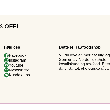
0% OFF!
Følg oss
Dette er Rawfoodshop
Vil du leve en mer naturlig 
Facebook
Som en av Nordens største nett
Instagram
kosttilskudd og rawfood. Ette
Youtube
da vi startet: økologiske råva
Nyhetsbrev
Kundeklubb