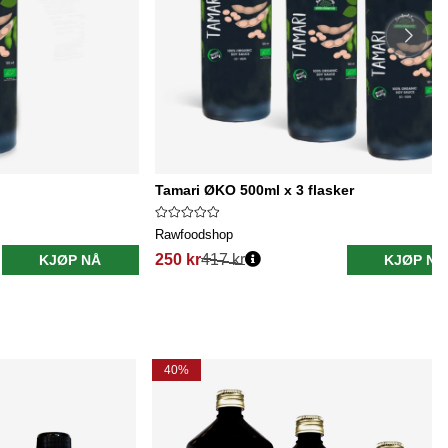
Tamari ØKO 500ml x 3 flasker
Rawfoodshop
250 kr
417 kr
KJØP NÅ
KJØP NÅ
40%