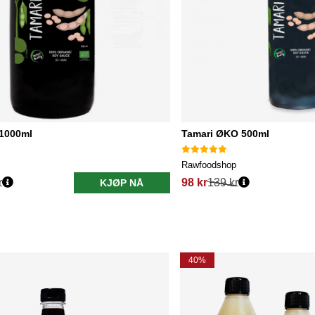
1000ml
Tamari ØKO 500ml
Rawfoodshop
r
98 kr
139 kr
KJØP NÅ
40%