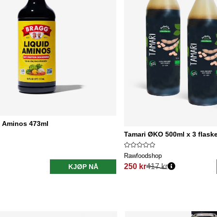
d Aminos 473ml
Tamari ØKO 500ml x 3 flaske
Rawfoodshop
250 kr
417 kr
KJØP NÅ
Vanlig pris: