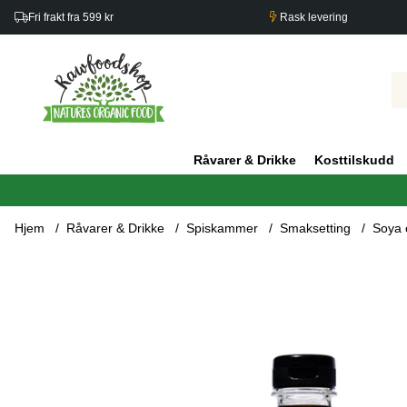
Fri frakt fra 599 kr
Rask levering
Råvarer & Drikke
Kosttilskudd
Hjem
Råvarer & Drikke
Spiskammer
Smaksetting
Soya 
Produktbilder Bragg Liquid Aminos 473ml