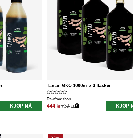
r
Tamari ØKO 1000ml x 3 flasker
Rawfoodshop
KJØP NÅ
444 kr
739 kr
KJØP NÅ
Vanlig pris:
30%