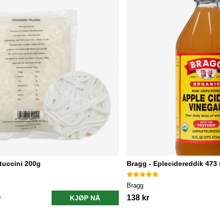
ttuccini 200g
Bragg - Eplecidereddik 473 
Bragg
138 kr
KJØP NÅ