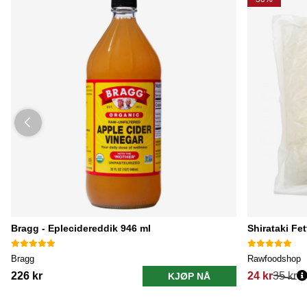
Bragg - Eplecidereddik 946 ml
Shirataki Fe
Bragg
Rawfoodshop
226 kr
24 kr
35 kr
KJØP NÅ