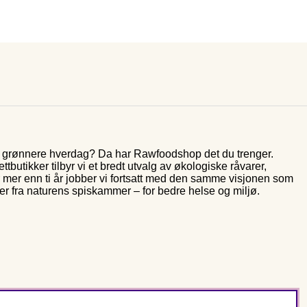
og grønnere hverdag? Da har Rawfoodshop det du trenger.
butikker tilbyr vi et bredt utvalg av økologiske råvarer,
r mer enn ti år jobber vi fortsatt med den samme visjonen som
rer fra naturens spiskammer – for bedre helse og miljø.