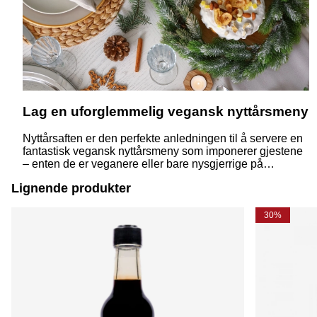
Lag en uforglemmelig vegansk nyttårsmeny
Nyttårsaften er den perfekte anledningen til å servere en
fantastisk vegansk nyttårsmeny som imponerer gjestene
– enten de er veganere eller bare nysgjerrige på
plantebasert mat. Med enkle ingredienser og litt
Lignende produkter
kreativitet kan du lage en elegant og smakfull middag
som passer anledningen.
30%