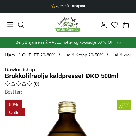
2,5% bonus på alt du handler
Han
Anta
.
Benytt sjansen nå – ALLE nøtter og kokosolje 50 % OFF 🥜
Hjem
OUTLET 20-80%
Hud & Kropp 20-50%
Hud & kropp
Rawfoodshop
Brokkolifrøolje kaldpresset ØKO 500ml
Gjennomsnittlig rangering 0 av 5 Antall vurderinger 0
(
0
)
Best før:
Produktbilder Brokkolifrøolje kaldpresset ØKO 500ml
50
Outlet