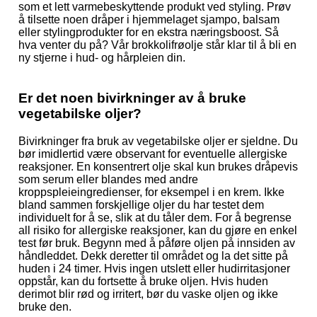
som et lett varmebeskyttende produkt ved styling. Prøv
å tilsette noen dråper i hjemmelaget sjampo, balsam
eller stylingprodukter for en ekstra næringsboost. Så
hva venter du på? Vår brokkolifrøolje står klar til å bli en
ny stjerne i hud- og hårpleien din.
Er det noen bivirkninger av å bruke
vegetabilske oljer?
Bivirkninger fra bruk av vegetabilske oljer er sjeldne. Du
bør imidlertid være observant for eventuelle allergiske
reaksjoner. En konsentrert olje skal kun brukes dråpevis
som serum eller blandes med andre
kroppspleieingredienser, for eksempel i en krem. Ikke
bland sammen forskjellige oljer du har testet dem
individuelt for å se, slik at du tåler dem. For å begrense
all risiko for allergiske reaksjoner, kan du gjøre en enkel
test før bruk. Begynn med å påføre oljen på innsiden av
håndleddet. Dekk deretter til området og la det sitte på
huden i 24 timer. Hvis ingen utslett eller hudirritasjoner
oppstår, kan du fortsette å bruke oljen. Hvis huden
derimot blir rød og irritert, bør du vaske oljen og ikke
bruke den.