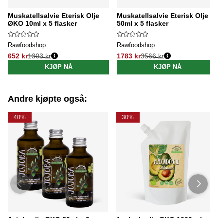
Muskatellsalvie Eterisk Olje
Muskatellsalvie Eterisk Olje
ØKO 10ml x 5 flasker
50ml x 5 flasker
Rawfoodshop
Rawfoodshop
652 kr
1303 kr
1783 kr
3566 kr
Vanlig pris:
Vanlig pris:
KJØP NÅ
KJØP NÅ
Andre kjøpte også:
40%
30%