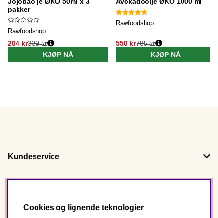
Jojobaolje ØKO 50ml x 3
Avokadoolje ØKO 1000 ml
pakker
Rawfoodshop
Rawfoodshop
204 kr
339 kr
550 kr
785 kr
KJØP NÅ
KJØP NÅ
Kundeservice
Om oss
Cookies og lignende teknologier
Følg oss