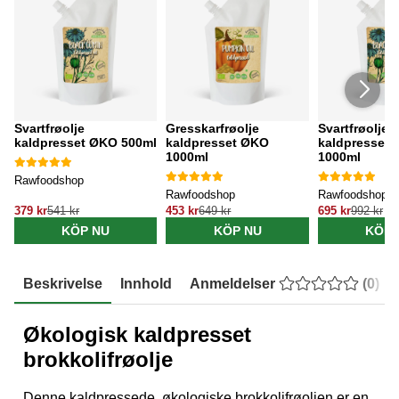
Svartfrøolje
Gresskarfrøolje
Svartfrøolje
kaldpresset ØKO 500ml
kaldpresset ØKO
kaldpresset
1000ml
1000ml
Rawfoodshop
Rawfoodshop
Rawfoodshop
379 kr
541 kr
453 kr
649 kr
695 kr
992 kr
KÖP NU
KÖP NU
KÖP 
Beskrivelse
Innhold
Anmeldelser
(
0
)
Økologisk kaldpresset
brokkolifrøolje
Denne kaldpressede, økologiske brokkolifrøoljen er en