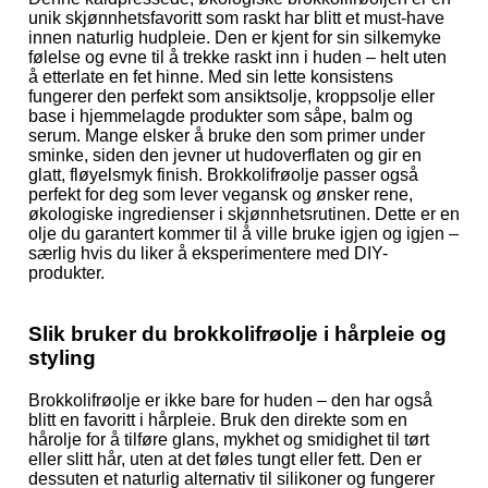
unik skjønnhetsfavoritt som raskt har blitt et must-have
innen naturlig hudpleie. Den er kjent for sin silkemyke
følelse og evne til å trekke raskt inn i huden – helt uten
å etterlate en fet hinne. Med sin lette konsistens
fungerer den perfekt som ansiktsolje, kroppsolje eller
base i hjemmelagde produkter som såpe, balm og
serum. Mange elsker å bruke den som primer under
sminke, siden den jevner ut hudoverflaten og gir en
glatt, fløyelsmyk finish. Brokkolifrøolje passer også
perfekt for deg som lever vegansk og ønsker rene,
økologiske ingredienser i skjønnhetsrutinen. Dette er en
olje du garantert kommer til å ville bruke igjen og igjen –
særlig hvis du liker å eksperimentere med DIY-
produkter.
Slik bruker du brokkolifrøolje i hårpleie og
styling
Brokkolifrøolje er ikke bare for huden – den har også
blitt en favoritt i hårpleie. Bruk den direkte som en
hårolje for å tilføre glans, mykhet og smidighet til tørt
eller slitt hår, uten at det føles tungt eller fett. Den er
dessuten et naturlig alternativ til silikoner og fungerer