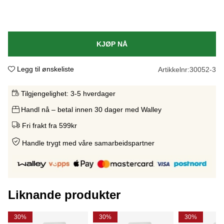
KJØP NÅ
Legg til ønskeliste
Artikkelnr:
30052-3
Tilgjengelighet:
3-5 hverdager
Handl nå – betal innen 30 dager med Walley
Fri frakt fra 599kr
Handle trygt med våre samarbeidspartne
r
Liknande produkter
30%
30%
30%