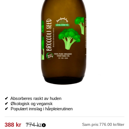
✔
Absorberes raskt av huden
✔
Økologisk og vegansk
✔
Populært innslag i hårpleierutinen
388
kr
774
kr
Sam.pris:
776.00 kr/liter