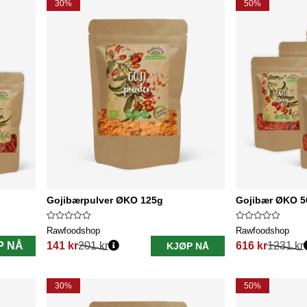
30%
50%
Gojibærpulver ØKO 125g
Gojibær ØKO 5
Rawfoodshop
Rawfoodshop
P NÅ
141 kr
201 kr
616 kr
1231 kr
KJØP NÅ
Vanlig pris:
Vanlig pris:
30%
50%