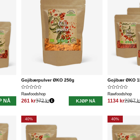
Gojibærpulver ØKO 250g
Gojibær ØKO 1k
Rawfoodshop
Rawfoodshop
P NÅ
261 kr
372 kr
1134 kr
2267 k
KJØP NÅ
Vanlig pris:
Vanlig pris:
40%
40%