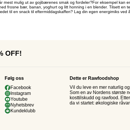
år mest mulig ut av gojibærenes smak og fordeler?For eksempel kan en
med frosne bær, banan, yoghurt og litt honning i en blender. Tilsett en t
edet til en snack til eftermiddagskaffen? Lag din egen energimiks ved å
0% OFF!
Følg oss
Dette er Rawfoodshop
Vil du leve en mer naturlig 
Facebook
Som en av Nordens største nett
Instagram
kosttilskudd og rawfood. Ette
Youtube
da vi startet: økologiske råva
Nyhetsbrev
Kundeklubb