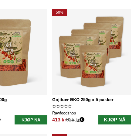
50%
00g
Gojibær ØKO 250g x 5 pakker
Rawfoodshop
413 kr
825 kr
KJØP NÅ
KJØP NÅ
Vanlig pris: