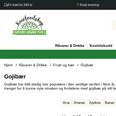
Fri frakt fra 599 kr
Rask levering
Råvarer & Drikke
Kosttilskudd
Hjem
Råvarer & Drikke
Frukt og bær
Gojibær
Gojibær
Gojibær har blitt stadig mer populære i den vestlige verden i flere år
trenger for å kunne nyte smaken og fordelene med gojibær på sitt b
Acai
Ananas
Aprikos
Banan