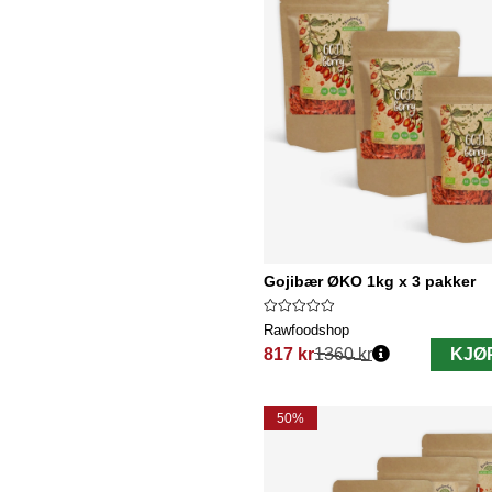
Gojibær ØKO 1kg x 3 pakker
Rawfoodshop
817 kr
1360 kr
KJØ
Vanlig pris:
50%