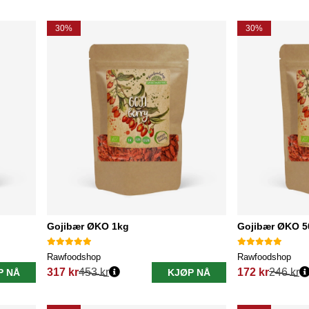
30%
30%
Gojibær ØKO 1kg
Gojibær ØKO 5
Rawfoodshop
Rawfoodshop
317 kr
453 kr
172 kr
246 kr
P NÅ
KJØP NÅ
Vanlig pris:
Vanlig pris: