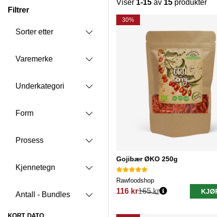
Viser
1-15
av
15
produkter
Filtrer
Produkter
30%
Sorter etter
Varemerke
Underkategori
Form
Prosess
Gojibær ØKO 250g
Kjennetegn
Rawfoodshop
116 kr
165 kr
KJØ
Antall - Bundles
Vanlig pris:
KORT DATO