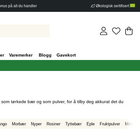
nus på alt du handler
Økologisk sertifisert
Ha
An
.
er
Varemerker
Blogg
Gavekort
som tørkede bær og som pulver, for å tilby deg akkurat det du
ngo
Morbær
Nyper
Rosiner
Tyttebær
Eple
Fruktpulver
Minipos