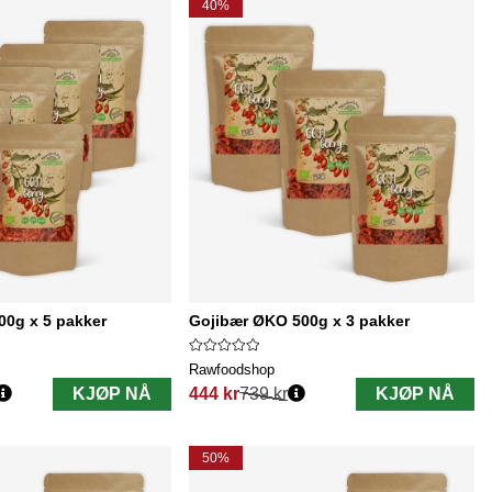
40%
00g x 5 pakker
Gojibær ØKO 500g x 3 pakker
Rawfoodshop
KJØP NÅ
444 kr
739 kr
KJØP NÅ
Vanlig pris:
50%