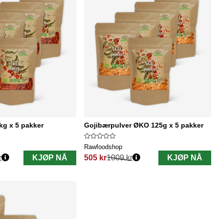
g x 5 pakker
Gojibærpulver ØKO 125g x 5 pakker
Rawfoodshop
r
KJØP NÅ
505 kr
1009 kr
KJØP NÅ
Vanlig pris: