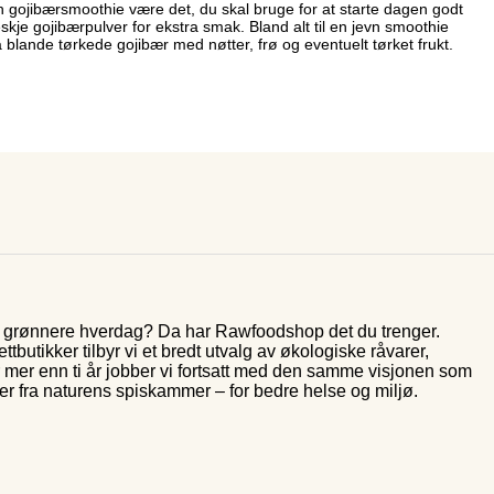
 gojibærsmoothie være det, du skal bruge for at starte dagen godt
eskje gojibærpulver for ekstra smak. Bland alt til en jevn smoothie
 blande tørkede gojibær med nøtter, frø og eventuelt tørket frukt.
og grønnere hverdag? Da har Rawfoodshop det du trenger.
butikker tilbyr vi et bredt utvalg av økologiske råvarer,
r mer enn ti år jobber vi fortsatt med den samme visjonen som
rer fra naturens spiskammer – for bedre helse og miljø.