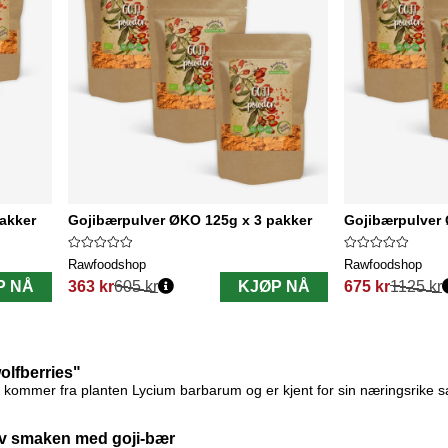
akker
Gojibærpulver ØKO 125g x 3 pakker
Gojibærpulver 
Rawfoodshop
Rawfoodshop
P NÅ
363 kr
605 kr
KJØP NÅ
675 kr
1125 kr
Vanlig pris:
Vanlig pris:
olfberries"
 kommer fra planten Lycium barbarum og er kjent for sin næringsrike s
av smaken med goji-bær