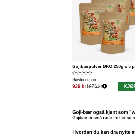
Gojibærpulver ØKO 250g x 5 p
Rawfoodshop
939 kr
1876 kr
KJØ
Vanlig pris:
Goji-bær også kjent som "w
Gojibær er små røde frukter som
Hvordan du kan dra nytte 