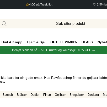
4,0/5 på Trustpilot
2,5% bo
Hud & Kropp
Hjem & Sjel
OUTLET 20-80%
DEALS
Nyhet
Benytt sjansen nå – ALLE nøtter og kokosolje 50 % OFF 🥜
, ikke bare for sin gode smak.
Hos Rawfoodshop finner du gojibær både 
este.
Baobab
Blåbær
Dadler
Fiken
Gojibær
Bringebær
Jordbær
Ma