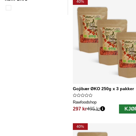
40%
Gojibær ØKO 250g x 3 pakker
Rawfoodshop
297 kr
495 kr
KJØ
Vanlig pris:
40%