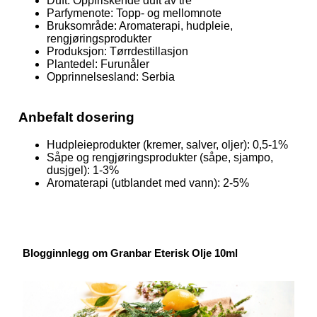
Duft: Oppfriskende duft av tre
Parfymenote: Topp- og mellomnote
Bruksområde: Aromaterapi, hudpleie,
rengjøringsprodukter
Produksjon: Tørrdestillasjon
Plantedel: Furunåler
Opprinnelsesland: Serbia
Anbefalt dosering
Hudpleieprodukter (kremer, salver, oljer): 0,5-1%
Såpe og rengjøringsprodukter (såpe, sjampo,
dusjgel): 1-3%
Aromaterapi (utblandet med vann): 2-5%
Blogginnlegg om Granbar Eterisk Olje 10ml