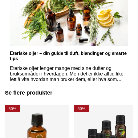
Eteriske oljer – din guide til duft, blandinger og smarte
tips
Eteriske oljer fenger mange med sine dufter og
bruksområder i hverdagen. Men det er ikke alltid like
lett å vite hvordan man bruker dem, eller hva som
egentlig skiller dem fra hverandre. Her får du svar på
de vanligste spørsmålene – enkelt og inspirerende
Se flere produkter
forklart.
30%
50%