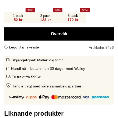
30
40
50
1-pack
3-pack
5-pack
52 kr
123 kr
172 kr
Overvåk
Legg til ønskeliste
Artikkelnr:
9456
Tilgjengelighet:
Midlertidig tomt
Handl nå – betal innen 30 dager med Walley
Fri frakt fra 599kr
Handle trygt med våre samarbeidspartne
r
Liknande produkter