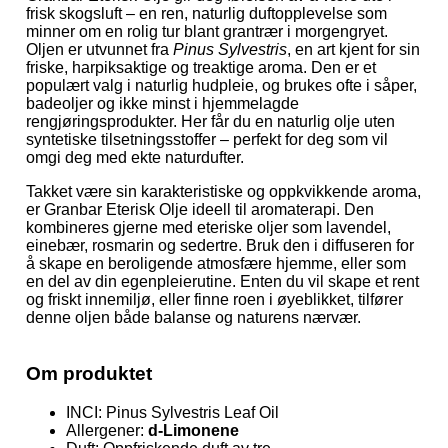
frisk skogsluft – en ren, naturlig duftopplevelse som
minner om en rolig tur blant grantrær i morgengryet.
Oljen er utvunnet fra
Pinus Sylvestris
, en art kjent for sin
friske, harpiksaktige og treaktige aroma. Den er et
populært valg i naturlig hudpleie, og brukes ofte i såper,
badeoljer og ikke minst i hjemmelagde
rengjøringsprodukter. Her får du en naturlig olje uten
syntetiske tilsetningsstoffer – perfekt for deg som vil
omgi deg med ekte naturdufter.
Takket være sin karakteristiske og oppkvikkende aroma,
er Granbar Eterisk Olje ideell til aromaterapi. Den
kombineres gjerne med eteriske oljer som lavendel,
einebær, rosmarin og sedertre. Bruk den i diffuseren for
å skape en beroligende atmosfære hjemme, eller som
en del av din egenpleierutine. Enten du vil skape et rent
og friskt innemiljø, eller finne roen i øyeblikket, tilfører
denne oljen både balanse og naturens nærvær.
Om produktet
INCI: Pinus Sylvestris Leaf Oil
Allergener:
d-Limonene