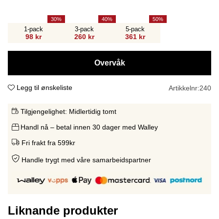
30
40
50
1-pack
3-pack
5-pack
98 kr
260 kr
361 kr
Overvåk
Legg til ønskeliste
Artikkelnr:
240
Tilgjengelighet:
Midlertidig tomt
Handl nå – betal innen 30 dager med Walley
Fri frakt fra 599kr
Handle trygt med våre samarbeidspartne
r
Liknande produkter