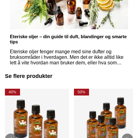
Eteriske oljer – din guide til duft, blandinger og smarte
tips
Eteriske oljer fenger mange med sine dufter og
bruksområder i hverdagen. Men det er ikke alltid like
lett å vite hvordan man bruker dem, eller hva som
egentlig skiller dem fra hverandre. Her får du svar på
de vanligste spørsmålene – enkelt og inspirerende
Se flere produkter
forklart.
40%
50%