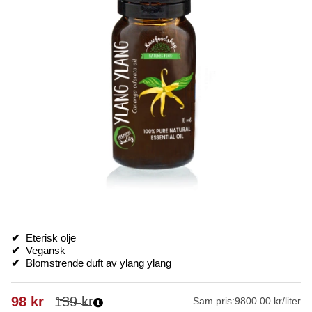
✔
Eterisk olje
✔
Vegansk
✔
Blomstrende duft av ylang ylang
98
kr
139
kr
Sam.pris:
9800.00 kr/liter