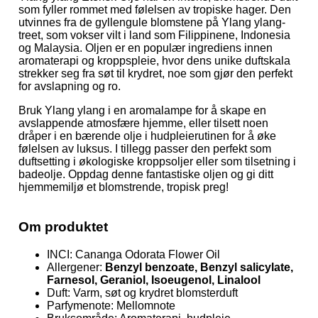
som fyller rommet med følelsen av tropiske hager. Den
utvinnes fra de gyllengule blomstene på Ylang ylang-
treet, som vokser vilt i land som Filippinene, Indonesia
og Malaysia. Oljen er en populær ingrediens innen
aromaterapi og kroppspleie, hvor dens unike duftskala
strekker seg fra søt til krydret, noe som gjør den perfekt
for avslapning og ro.
Bruk Ylang ylang i en aromalampe for å skape en
avslappende atmosfære hjemme, eller tilsett noen
dråper i en bærende olje i hudpleierutinen for å øke
følelsen av luksus. I tillegg passer den perfekt som
duftsetting i økologiske kroppsoljer eller som tilsetning i
badeolje. Oppdag denne fantastiske oljen og gi ditt
hjemmemiljø et blomstrende, tropisk preg!
Om produktet
INCI: Cananga Odorata Flower Oil
Allergener:
Benzyl benzoate, Benzyl salicylate,
Farnesol, Geraniol, Isoeugenol, Linalool
Duft: Varm, søt og krydret blomsterduft
Parfymenote: Mellomnote