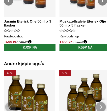
Jasmin Eterisk Olje 50ml x 3
Muskatellsalvie Eterisk Olje
flasker
50ml x 5 flasker
Rawfoodshop
Rawfoodshop
1644 kr
2740 kr
1783 kr
3566 kr
Vanlig pris:
Vanlig pris:
KJØP NÅ
KJØP NÅ
Andre kjøpte også:
40%
50%