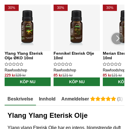
30%
30%
30%
Ylang Ylang Eterisk
Fennikel Eterisk Olje
Merian Eteris
Olje ØKO 10ml
10ml
10ml
Rawfoodshop
Rawfoodshop
Rawfoodshop
229 kr
328 kr
85 kr
121 kr
85 kr
121 kr
KÖP NU
KÖP NU
KÖP 
Beskrivelse
Innhold
Anmeldelser
(
1
)
Ylang Ylang Eterisk Olje
Ylang ylang Eterisk Olje har en intens, blomstrende duft