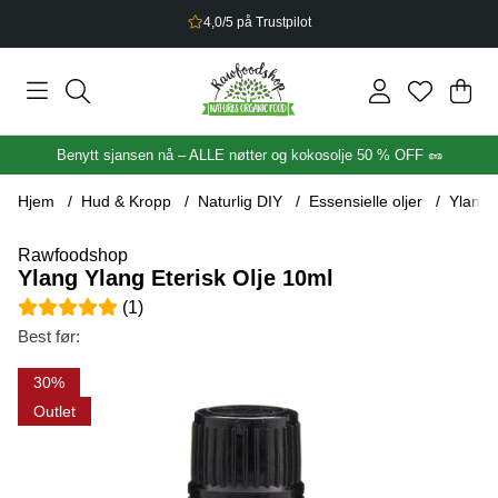
4,0/5 på Trustpilot
Han
Anta
.
Benytt sjansen nå – ALLE nøtter og kokosolje 50 % OFF 🥜
Hjem
Hud & Kropp
Naturlig DIY
Essensielle oljer
Ylang 
Rawfoodshop
Ylang Ylang Eterisk Olje 10ml
Gjennomsnittlig rangering 5 av 5 Antall vurderinger 1
(
1
)
Best før:
Produktbilder Ylang Ylang Eterisk Olje 10ml
30
Outlet