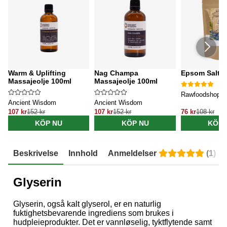
Warm & Uplifting
Nag Champa
Epsom Salt 1
Massajeolje 100ml
Massajeolje 100ml
Rawfoodshop
Ancient Wisdom
Ancient Wisdom
107 kr
152 kr
107 kr
152 kr
76 kr
108 kr
KÖP NU
KÖP NU
KÖP 
Beskrivelse
Innhold
Anmeldelser
(
1
)
Glyserin
Glyserin, også kalt glyserol, er en naturlig
fuktighetsbevarende ingrediens som brukes i
hudpleieprodukter. Det er vannløselig, tyktflytende samt