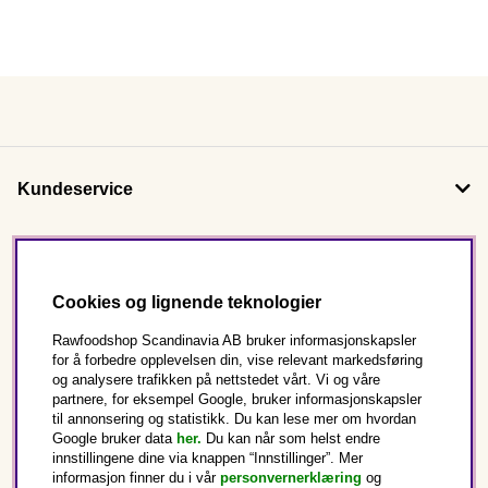
Kundeservice
Om oss
Cookies og lignende teknologier
Følg oss
Rawfoodshop Scandinavia AB bruker informasjonskapsler
for å forbedre opplevelsen din, vise relevant markedsføring
og analysere trafikken på nettstedet vårt. Vi og våre
Dette er Rawfoodshop
partnere, for eksempel Google, bruker informasjonskapsler
til annonsering og statistikk. Du kan lese mer om hvordan
Norge
Google bruker data
her.
Du kan når som helst endre
innstillingene dine via knappen “Innstillinger”. Mer
informasjon finner du i vår
personvernerklæring
og