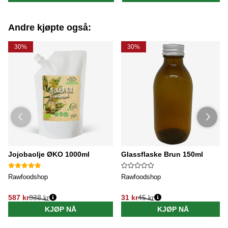
Andre kjøpte også:
30%
30%
Jojobaolje ØKO 1000ml
Glassflaske Brun 150ml
Rawfoodshop
Rawfoodshop
587 kr
838 kr
31 kr
45 kr
KJØP NÅ
KJØP NÅ