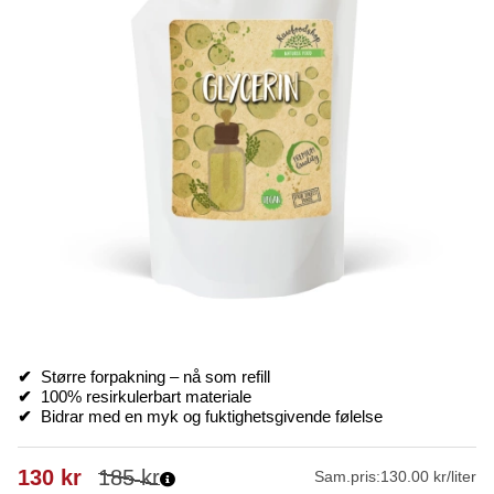
✔
Større forpakning – nå som refill
✔
100% resirkulerbart materiale
✔
Bidrar med en myk og fuktighetsgivende følelse
130
kr
185
kr
Sam.pris:
130.00 kr/liter