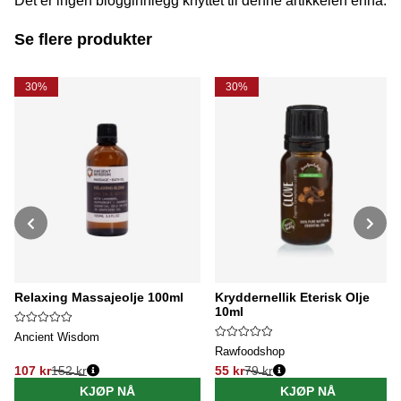
Det er ingen blogginnlegg knyttet til denne artikkelen ennå.
Se flere produkter
30%
30%
Relaxing Massajeolje 100ml
Kryddernellik Eterisk Olje
10ml
Ancient Wisdom
Rawfoodshop
107 kr
152 kr
55 kr
79 kr
Vanlig pris:
Vanlig pris:
KJØP NÅ
KJØP NÅ