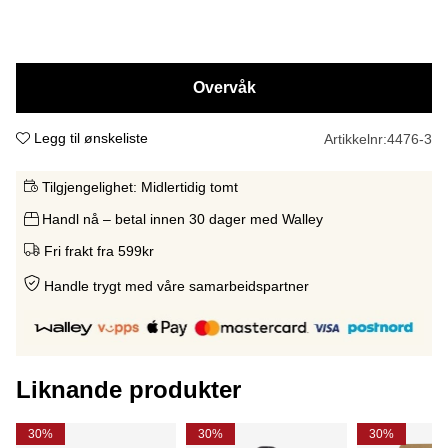
Overvåk
Legg til ønskeliste
Artikkelnr:
4476-3
Tilgjengelighet:
Midlertidig tomt
Handl nå – betal innen 30 dager med Walley
Fri frakt fra 599kr
Handle trygt med våre samarbeidspartne
r
Liknande produkter
30%
30%
30%