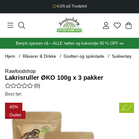
2,5% bonus på alt du handler
Han
Anta
.
Benytt sjansen nå – ALLE nøtter og kokosolje 50 % OFF 🥜
Hjem
Råvarer & Drikke
Godteri og sjokolade
Sukkertøy
Rawfoodshop
Lakrisruller ØKO 100g x 3 pakker
Gjennomsnittlig rangering 0 av 5 Antall vurderinger 0
(
0
)
Best før:
Produktbilder Lakrisruller ØKO 100g x 3 pakker
40
Outlet