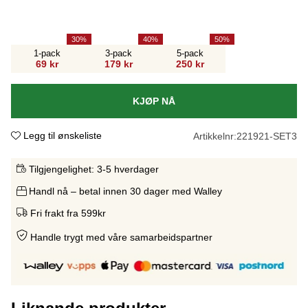
30
40
50
1-pack
3-pack
5-pack
69 kr
179 kr
250 kr
KJØP NÅ
Legg til ønskeliste
Artikkelnr:
221921-SET3
Tilgjengelighet:
3-5 hverdager
Handl nå – betal innen 30 dager med Walley
Fri frakt fra 599kr
Handle trygt med våre samarbeidspartne
r