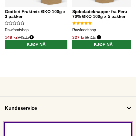
Godteri Fruktmix ØKO 100g x
Sjokoladeknapper fra Peru
3 pakker
70% ØKO 100g x 5 pakker
Rawfoodshop
Rawfoodshop
149 kr
249 kr
327 kr
652 kr
KJØP NÅ
KJØP NÅ
Kundeservice
Om oss