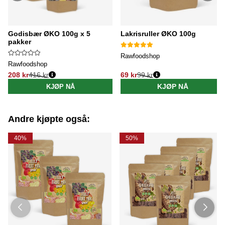
Godisbær ØKO 100g x 5
Lakrisruller ØKO 100g
pakker
Rawfoodshop
Rawfoodshop
208 kr
416 kr
69 kr
99 kr
Vanlig pris:
Vanlig pris:
KJØP NÅ
KJØP NÅ
Andre kjøpte også:
40%
50%