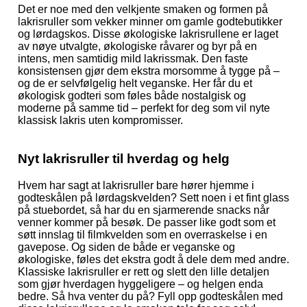
Det er noe med den velkjente smaken og formen på
lakrisruller som vekker minner om gamle godtebutikker
og lørdagskos. Disse økologiske lakrisrullene er laget
av nøye utvalgte, økologiske råvarer og byr på en
intens, men samtidig mild lakrissmak. Den faste
konsistensen gjør dem ekstra morsomme å tygge på –
og de er selvfølgelig helt veganske. Her får du et
økologisk godteri som føles både nostalgisk og
moderne på samme tid – perfekt for deg som vil nyte
klassisk lakris uten kompromisser.
Nyt lakrisruller til hverdag og helg
Hvem har sagt at lakrisruller bare hører hjemme i
godteskålen på lørdagskvelden? Sett noen i et fint glass
på stuebordet, så har du en sjarmerende snacks når
venner kommer på besøk. De passer like godt som et
søtt innslag til filmkvelden som en overraskelse i en
gavepose. Og siden de både er veganske og
økologiske, føles det ekstra godt å dele dem med andre.
Klassiske lakrisruller er rett og slett den lille detaljen
som gjør hverdagen hyggeligere – og helgen enda
bedre. Så hva venter du på? Fyll opp godteskålen med