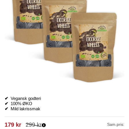
✔
Vegansk godteri
✔
100% ØKO
✔
Mild lakrissmak
179
kr
299
kr
Sam.pris: