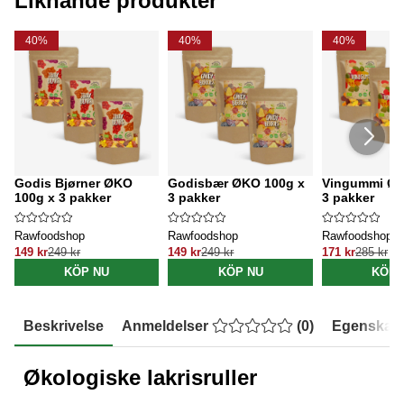
Liknande produkter
40%
40%
40%
Godis Bjørner ØKO
Godisbær ØKO 100g x
Vingummi ØK
100g x 3 pakker
3 pakker
3 pakker
Rawfoodshop
Rawfoodshop
Rawfoodshop
149 kr
249 kr
149 kr
249 kr
171 kr
285 kr
KÖP NU
KÖP NU
KÖP 
Beskrivelse
Anmeldelser
(
0
)
Egenskap
Økologiske lakrisruller