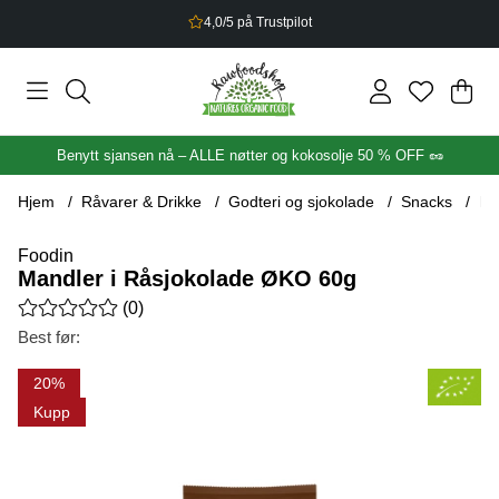
2,5% bonus på alt du handler
Han
Anta
.
Benytt sjansen nå – ALLE nøtter og kokosolje 50 % OFF 🥜
Hjem
Råvarer & Drikke
Godteri og sjokolade
Snacks
Ma
Foodin
Mandler i Råsjokolade ØKO 60g
Gjennomsnittlig rangering 0 av 5 Antall vurderinger 0
(
0
)
Best før:
Produktbilder Mandler i Råsjokolade ØKO 60g
20
Kupp