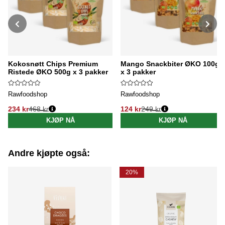
Kokosnøtt Chips Premium
Mango Snackbiter ØKO 100g
Ristede ØKO 500g x 3 pakker
x 3 pakker
Rawfoodshop
Rawfoodshop
234 kr
468 kr
124 kr
249 kr
Vanlig pris:
Vanlig pris:
KJØP NÅ
KJØP NÅ
Andre kjøpte også:
20%