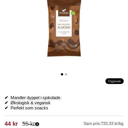
Utgående
✔
Mandler dyppet i sjokolade
✔
Økologisk & vegansk
✔
Perfekt som snacks
44
kr
55
kr
Sam.pris:
733.33 kr/kg