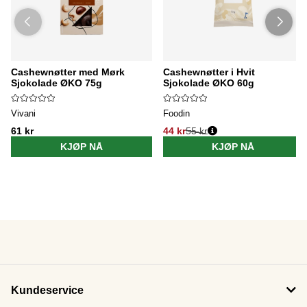
Cashewnøtter med Mørk
Cashewnøtter i Hvit
Sjokolade ØKO 75g
Sjokolade ØKO 60g
Vivani
Foodin
61 kr
44 kr
55 kr
KJØP NÅ
KJØP NÅ
Kundeservice