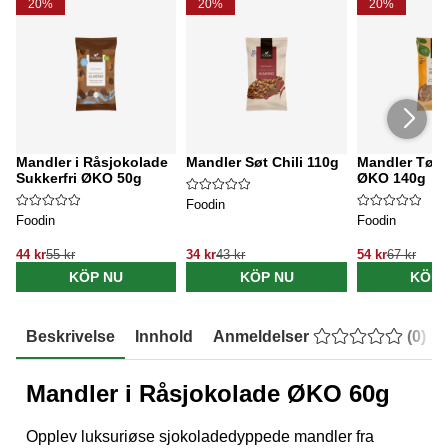
20%
20%
20%
Mandler i Råsjokolade
Mandler Søt Chili 110g
Mandler Tørr
Sukkerfri ØKO 50g
ØKO 140g
Foodin
Foodin
Foodin
44 kr
55 kr
34 kr
43 kr
54 kr
67 kr
KÖP NU
KÖP NU
KÖP 
Beskrivelse
Innhold
Anmeldelser
(
0
)
Mandler i Råsjokolade ØKO 60g
Opplev luksuriøse sjokoladedyppede mandler fra