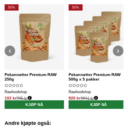
50%
50%
Pekannøtter Premium RAW
Pekannøtter Premium RAW
250g
500g x 5 pakker
Rawfoodshop
Rawfoodshop
102 kr
205 kr
920 kr
1841 kr
Vanlig pris:
Vanlig pris:
KJØP NÅ
KJØP NÅ
Andre kjøpte også: