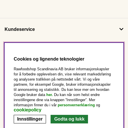
Kundeservice
Om oss
Cookies og lignende teknologier
Følg oss
Rawfoodshop Scandinavia AB bruker informasjonskapsler
for å forbedre opplevelsen din, vise relevant markedsføring
og analysere trafikken på nettstedet vårt. Vi og våre
Dette er Rawfoodshop
partnere, for eksempel Google, bruker informasjonskapsler
til annonsering og statistikk. Du kan lese mer om hvordan
Norge
Google bruker data
her.
Du kan når som helst endre
innstillingene dine via knappen “Innstillinger”. Mer
informasjon finner du i vår
personvernerklæring
og
cookiepolicy
Innstillinger
Godta og lukk
Copyright © 2025 Rawfoodshop Scandinavia AB