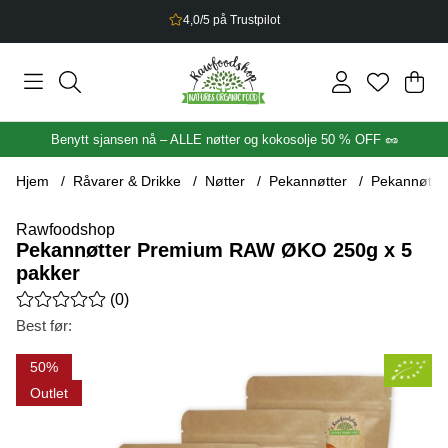
2,5% bonus på alt du handler
Han
Anta
.
Benytt sjansen nå – ALLE nøtter og kokosolje 50 % OFF 🥜
Hjem
Råvarer & Drikke
Nøtter
Pekannøtter
Pekannøtte
Rawfoodshop
Pekannøtter Premium RAW ØKO 250g x 5
pakker
Gjennomsnittlig rangering 0 av 5 Antall vurderinger 0
(
0
)
Best før:
Produktbilder Pekannøtter Premium RAW ØKO 250g x 5 pakke
50
Outlet