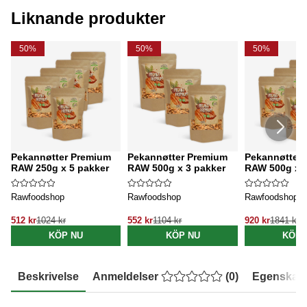
Liknande produkter
50%
50%
50%
Pekannøtter Premium
Pekannøtter Premium
Pekannøtter
RAW 250g x 5 pakker
RAW 500g x 3 pakker
RAW 500g x 5
Rawfoodshop
Rawfoodshop
Rawfoodshop
512 kr
1024 kr
552 kr
1104 kr
920 kr
1841 kr
KÖP NU
KÖP NU
KÖP 
Beskrivelse
Anmeldelser
(
0
)
Egenskap