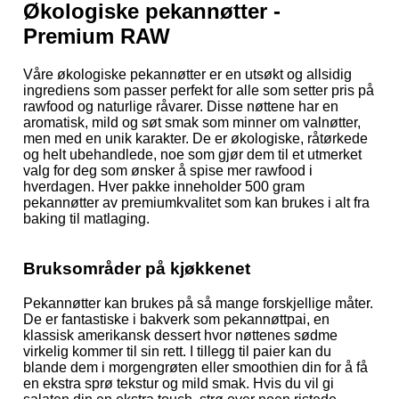
Økologiske pekannøtter -
Premium RAW
Våre økologiske pekannøtter er en utsøkt og allsidig
ingrediens som passer perfekt for alle som setter pris på
rawfood og naturlige råvarer. Disse nøttene har en
aromatisk, mild og søt smak som minner om valnøtter,
men med en unik karakter. De er økologiske, råtørkede
og helt ubehandlede, noe som gjør dem til et utmerket
valg for deg som ønsker å spise mer rawfood i
hverdagen. Hver pakke inneholder 500 gram
pekannøtter av premiumkvalitet som kan brukes i alt fra
baking til matlaging.
Bruksområder på kjøkkenet
Pekannøtter kan brukes på så mange forskjellige måter.
De er fantastiske i bakverk som pekannøttpai, en
klassisk amerikansk dessert hvor nøttenes sødme
virkelig kommer til sin rett. I tillegg til paier kan du
blande dem i morgengrøten eller smoothien din for å få
en ekstra sprø tekstur og mild smak. Hvis du vil gi