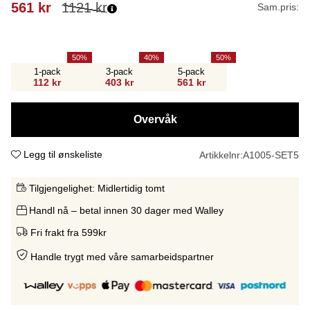
561
kr
1121
kr
Sam.pris:
50
40
50
1-pack
3-pack
5-pack
112 kr
403 kr
561 kr
Overvåk
Legg til ønskeliste
Artikkelnr:
A1005-SET5
Tilgjengelighet:
Midlertidig tomt
Handl nå – betal innen 30 dager med Walley
Fri frakt fra 599kr
Handle trygt med våre samarbeidspartne
r