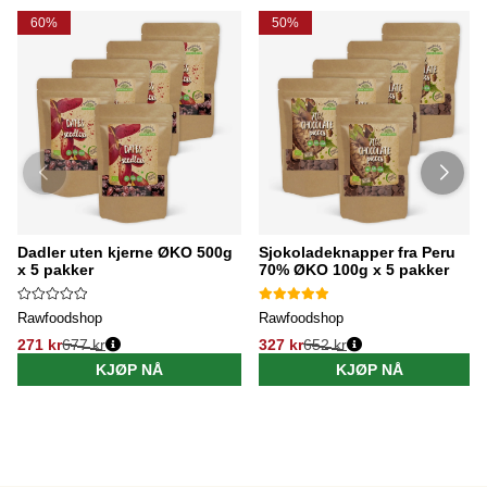
60%
50%
Dadler uten kjerne ØKO 500g
Sjokoladeknapper fra Peru
x 5 pakker
70% ØKO 100g x 5 pakker
Rawfoodshop
Rawfoodshop
271 kr
677 kr
327 kr
652 kr
KJØP NÅ
KJØP NÅ