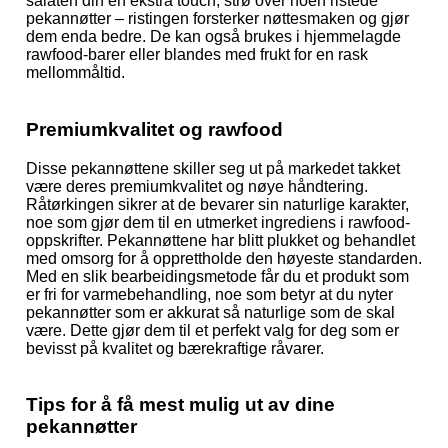
salaten din en ekstra touch, strø over noen ristede
pekannøtter – ristingen forsterker nøttesmaken og gjør
dem enda bedre. De kan også brukes i hjemmelagde
rawfood-barer eller blandes med frukt for en rask
mellommåltid.
Premiumkvalitet og rawfood
Disse pekannøttene skiller seg ut på markedet takket
være deres premiumkvalitet og nøye håndtering.
Råtørkingen sikrer at de bevarer sin naturlige karakter,
noe som gjør dem til en utmerket ingrediens i rawfood-
oppskrifter. Pekannøttene har blitt plukket og behandlet
med omsorg for å opprettholde den høyeste standarden.
Med en slik bearbeidingsmetode får du et produkt som
er fri for varmebehandling, noe som betyr at du nyter
pekannøtter som er akkurat så naturlige som de skal
være. Dette gjør dem til et perfekt valg for deg som er
bevisst på kvalitet og bærekraftige råvarer.
Tips for å få mest mulig ut av dine
pekannøtter