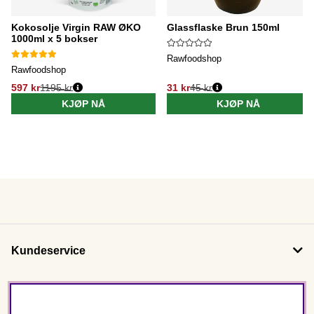
Kokosolje Virgin RAW ØKO
Glassflaske Brun 150ml
1000ml x 5 bokser
Rawfoodshop
Rawfoodshop
597 kr
1195 kr
31 kr
45 kr
KJØP NÅ
KJØP NÅ
Kundeservice
Om oss