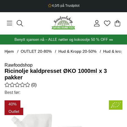
2,5% bonus på alt du handler
Han
Anta
.
Benytt sjansen nå – ALLE nøtter og kokosolje 50 % OFF 🥜
Hjem
OUTLET 20-80%
Hud & Kropp 20-50%
Hud & kropp
Rawfoodshop
Ricinolje kaldpresset ØKO 1000ml x 3
pakker
Gjennomsnittlig rangering 0 av 5 Antall vurderinger 0
(
0
)
Best før:
Produktbilder Ricinolje kaldpresset ØKO 1000ml x 3 pakker
40
Outlet