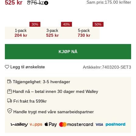
525
kr
876
kr
Sam.pris:
175.00 kr/liter
30
40
50
1-pack
3-pack
5-pack
204 kr
525 kr
730 kr
KJØP NÅ
Legg til ønskeliste
Artikkelnr:
7403203-SET3
Tilgjengelighet:
3-5 hverdager
Handl nå – betal innen 30 dager med Walley
Fri frakt fra 599kr
Handle trygt med våre samarbeidspartne
r