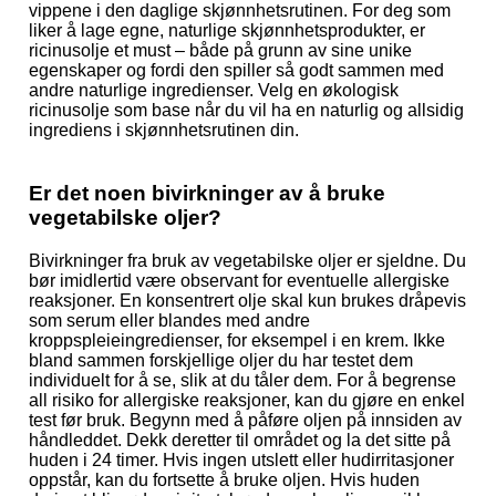
vippene i den daglige skjønnhetsrutinen. For deg som
liker å lage egne, naturlige skjønnhetsprodukter, er
ricinusolje et must – både på grunn av sine unike
egenskaper og fordi den spiller så godt sammen med
andre naturlige ingredienser. Velg en økologisk
ricinusolje som base når du vil ha en naturlig og allsidig
ingrediens i skjønnhetsrutinen din.
Er det noen bivirkninger av å bruke
vegetabilske oljer?
Bivirkninger fra bruk av vegetabilske oljer er sjeldne. Du
bør imidlertid være observant for eventuelle allergiske
reaksjoner. En konsentrert olje skal kun brukes dråpevis
som serum eller blandes med andre
kroppspleieingredienser, for eksempel i en krem. Ikke
bland sammen forskjellige oljer du har testet dem
individuelt for å se, slik at du tåler dem. For å begrense
all risiko for allergiske reaksjoner, kan du gjøre en enkel
test før bruk. Begynn med å påføre oljen på innsiden av
håndleddet. Dekk deretter til området og la det sitte på
huden i 24 timer. Hvis ingen utslett eller hudirritasjoner
oppstår, kan du fortsette å bruke oljen. Hvis huden