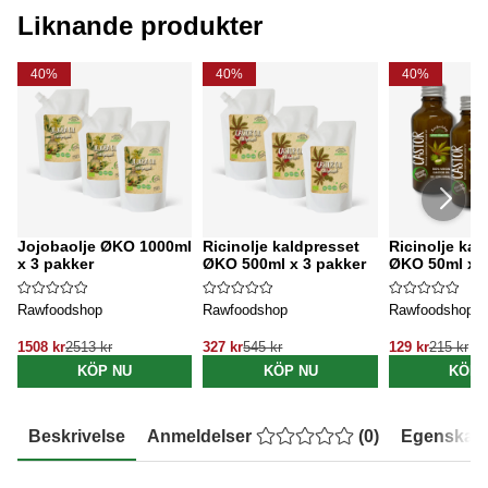
Liknande produkter
40%
40%
40%
Jojobaolje ØKO 1000ml
Ricinolje kaldpresset
Ricinolje kal
x 3 pakker
ØKO 500ml x 3 pakker
ØKO 50ml x 3
Rawfoodshop
Rawfoodshop
Rawfoodshop
1508 kr
2513 kr
327 kr
545 kr
129 kr
215 kr
KÖP NU
KÖP NU
KÖP 
Beskrivelse
Anmeldelser
(
0
)
Egenskap