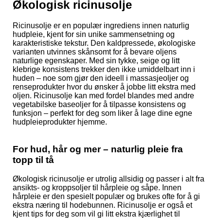
Økologisk ricinusolje
Ricinusolje er en populær ingrediens innen naturlig
hudpleie, kjent for sin unike sammensetning og
karakteristiske tekstur. Den kaldpressede, økologiske
varianten utvinnes skånsomt for å bevare oljens
naturlige egenskaper. Med sin tykke, seige og litt
klebrige konsistens trekker den ikke umiddelbart inn i
huden – noe som gjør den ideell i massasjeoljer og
renseprodukter hvor du ønsker å jobbe litt ekstra med
oljen. Ricinusolje kan med fordel blandes med andre
vegetabilske baseoljer for å tilpasse konsistens og
funksjon – perfekt for deg som liker å lage dine egne
hudpleieprodukter hjemme.
For hud, hår og mer – naturlig pleie fra
topp til tå
Økologisk ricinusolje er utrolig allsidig og passer i alt fra
ansikts- og kroppsoljer til hårpleie og såpe. Innen
hårpleie er den spesielt populær og brukes ofte for å gi
ekstra næring til hodebunnen. Ricinusolje er også et
kjent tips for deg som vil gi litt ekstra kjærlighet til