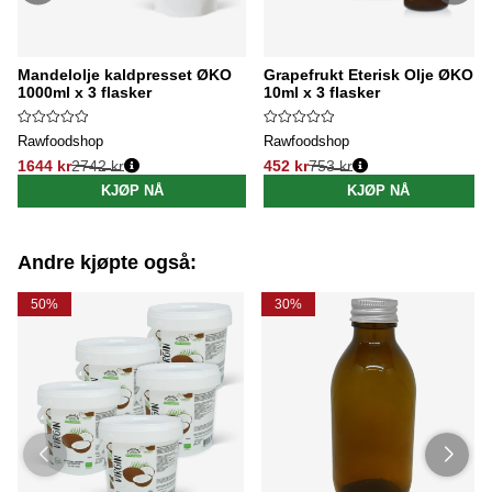
Mandelolje kaldpresset ØKO
Grapefrukt Eterisk Olje ØKO
1000ml x 3 flasker
10ml x 3 flasker
Rawfoodshop
Rawfoodshop
1644 kr
2742 kr
452 kr
753 kr
Vanlig pris:
Vanlig pris:
KJØP NÅ
KJØP NÅ
Andre kjøpte også:
50%
30%