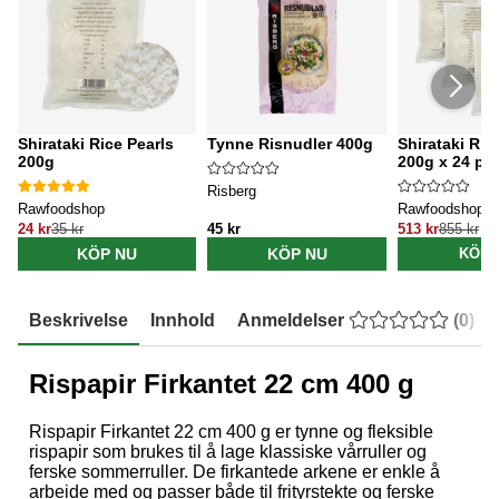
Shirataki Rice Pearls
Tynne Risnudler 400g
Shirataki Ric
200g
200g x 24 pa
Risberg
Rawfoodshop
Rawfoodshop
24 kr
35 kr
45 kr
513 kr
855 kr
KÖP NU
KÖP NU
KÖP 
Beskrivelse
Innhold
Anmeldelser
(
0
)
Rispapir Firkantet 22 cm 400 g
Rispapir Firkantet 22 cm 400 g er tynne og fleksible
rispapir som brukes til å lage klassiske vårruller og
ferske sommerruller. De firkantede arkene er enkle å
arbeide med og passer både til frityrstekte og ferske