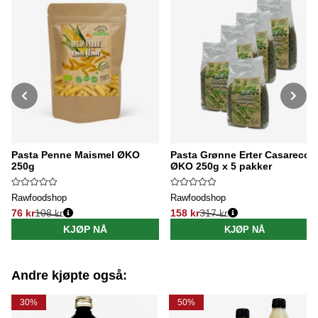
Pasta Penne Maismel ØKO
Pasta Grønne Erter Casarecce
250g
ØKO 250g x 5 pakker
Rawfoodshop
Rawfoodshop
76 kr
108 kr
158 kr
317 kr
Vanlig pris:
Vanlig pris:
KJØP NÅ
KJØP NÅ
Andre kjøpte også:
30%
50%