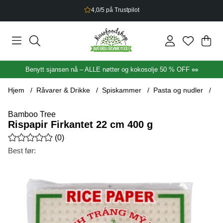
4,0/5 på Trustpilot
Han
Anta
.
Benytt sjansen nå – ALLE nøtter og kokosolje 50 % OFF 🥜
Hjem
Råvarer & Drikke
Spiskammer
Pasta og nudler
Ri
Bamboo Tree
Rispapir Firkantet 22 cm 400 g
Gjennomsnittlig rangering 0 av 5 Antall vurderinger 0
(
0
)
Best før:
Produktbilder Rispapir Firkantet 22 cm 400 g