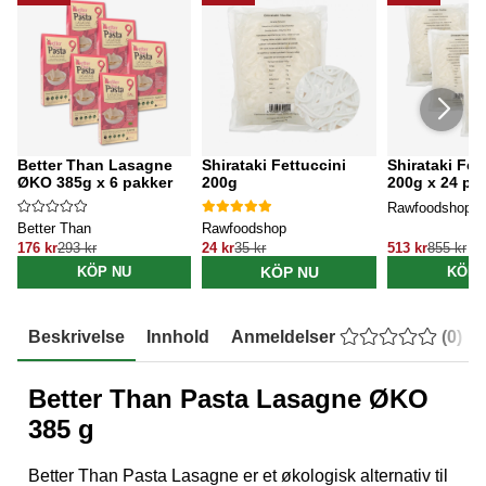
Better Than Lasagne
Shirataki Fettuccini
Shirataki Fet
ØKO 385g x 6 pakker
200g
200g x 24 pa
Rawfoodshop
Better Than
Rawfoodshop
176 kr
293 kr
24 kr
35 kr
513 kr
855 kr
KÖP NU
KÖP NU
KÖP 
Beskrivelse
Innhold
Anmeldelser
(
0
)
Better Than Pasta Lasagne ØKO
385 g
Better Than Pasta Lasagne er et økologisk alternativ til