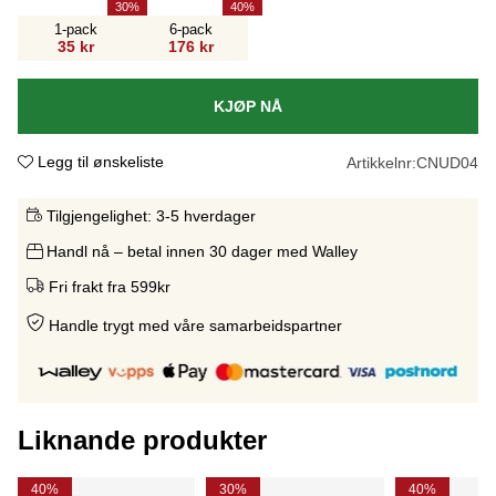
30
40
1-pack
6-pack
35 kr
176 kr
KJØP NÅ
Legg til ønskeliste
Artikkelnr:
CNUD04
Tilgjengelighet:
3-5 hverdager
Handl nå – betal innen 30 dager med Walley
Fri frakt fra 599kr
Handle trygt med våre samarbeidspartne
r
Liknande produkter
40%
30%
40%