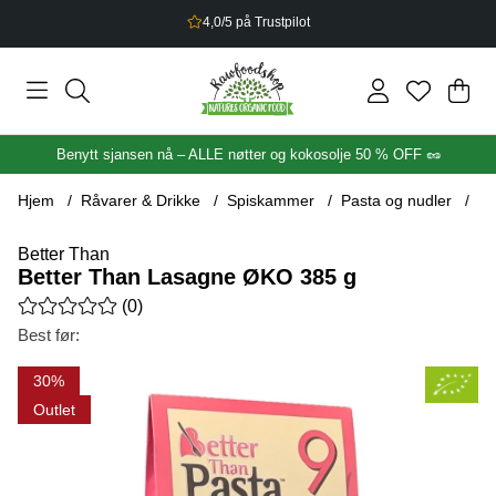
4,0/5 på Trustpilot
Han
Anta
.
Benytt sjansen nå – ALLE nøtter og kokosolje 50 % OFF 🥜
Hjem
Råvarer & Drikke
Spiskammer
Pasta og nudler
Be
Better Than
Better Than Lasagne ØKO 385 g
Gjennomsnittlig rangering 0 av 5 Antall vurderinger 0
(
0
)
Best før:
Produktbilder Better Than Lasagne ØKO 385 g
30
Outlet