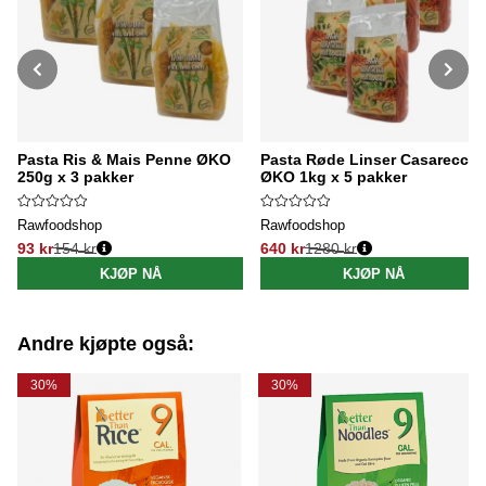
Pasta Ris & Mais Penne ØKO
Pasta Røde Linser Casarecce
250g x 3 pakker
ØKO 1kg x 5 pakker
Rawfoodshop
Rawfoodshop
93 kr
154 kr
640 kr
1280 kr
Vanlig pris:
Vanlig pris:
KJØP NÅ
KJØP NÅ
Andre kjøpte også:
30%
30%