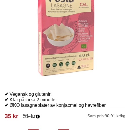
✔
Vegansk og glutenfri
✔
Klar på cirka 2 minutter
✔
ØKO lasagneplater av konjacmel og havrefiber
35
kr
51
kr
Sam.pris:
90.91 kr/kg