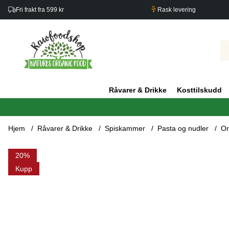
Fri frakt fra 599 kr
Rask levering
Råvarer & Drikke
Kosttilskudd
Hjem
Råvarer & Drikke
Spiskammer
Pasta og nudler
Or
Produktbilder Orzo Vit ØKO 400g
20
Kupp