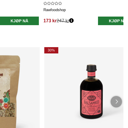
Rawfoodshop
173 kr
247 kr
KJØP NÅ
KJØP NÅ
Vanlig pris:
30%