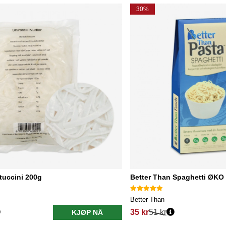
30%
ttuccini 200g
Better Than Spaghetti ØKO
Better Than
35 kr
51 kr
KJØP NÅ