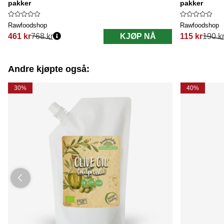
pakker
pakker
Rawfoodshop
Rawfoodshop
461 kr
768 kr
KJØP NÅ
115 kr
190 k
Vanlig pris:
Vanlig pris:
Andre kjøpte også:
30%
40%