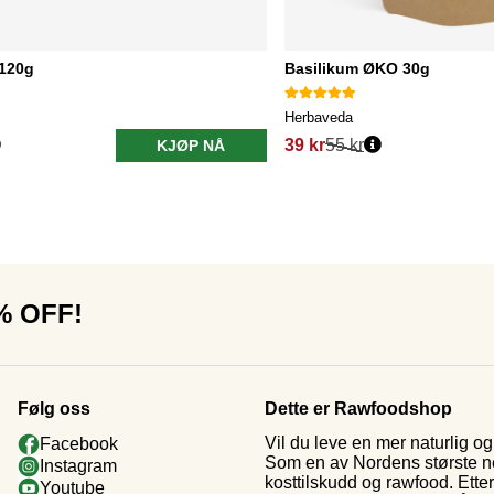
120g
Basilikum ØKO 30g
Herbaveda
39 kr
55 kr
KJØP NÅ
0% OFF!
Følg oss
Dette er Rawfoodshop
Vil du leve en mer naturlig 
Facebook
Som en av Nordens største nett
Instagram
kosttilskudd og rawfood. Ette
Youtube