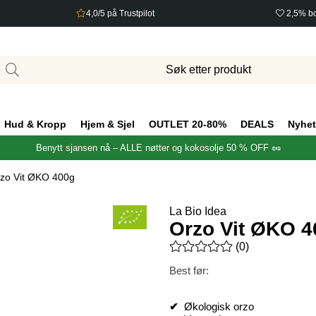
4,0/5 på Trustpilot
2,5% bo
Hud & Kropp
Hjem & Sjel
OUTLET 20-80%
DEALS
Nyhet
Benytt sjansen nå – ALLE nøtter og kokosolje 50 % OFF 🥜
zo Vit ØKO 400g
La Bio Idea
Orzo Vit ØKO 4
Gjennomsnittlig rangering 0 a
(
0
)
Best før:
✔
Økologisk orzo