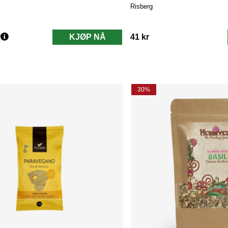
Risberg
r
KJØP NÅ
41 kr
30%