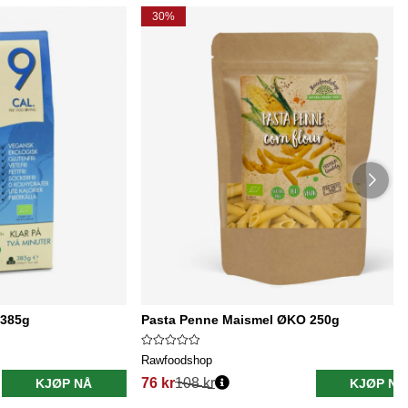
30%
 385g
Pasta Penne Maismel ØKO 250g
Rawfoodshop
76 kr
108 kr
KJØP NÅ
KJØP NÅ