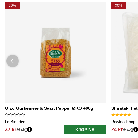
20%
30%
Orzo Gurkemeie & Svart Pepper ØKO 400g
Shirataki Fe
La Bio Idea
Rawfoodshop
37 kr
46 kr
24 kr
35 kr
KJØP NÅ