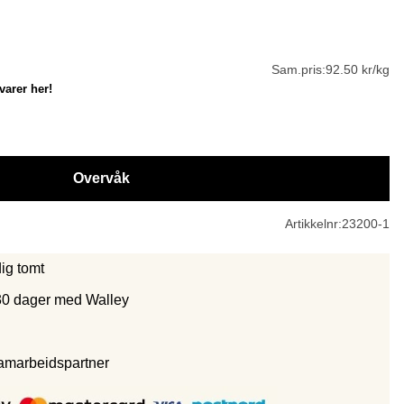
Sam.pris:
92.50 kr/kg
varer her!
Overvåk
Artikkelnr:
23200-1
dig tomt
30 dager med Walley
samarbeidspartne
r