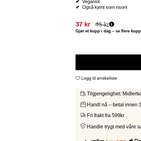
✔
Vegansk
✔
Også kjent som risoni
37
kr
46
kr
Gjør et kupp i dag – se flere kupp
Legg til ønskeliste
Midlerti
Tilgjengelighet:
Handl nå – betal innen 
Fri frakt fra 599kr
Handle trygt med våre 