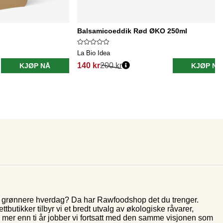
Balsamicoeddik Rød ØKO 250ml
La Bio Idea
140 kr
200 kr
KJØP NÅ
KJØP NÅ
og grønnere hverdag? Da har Rawfoodshop det du trenger.
butikker tilbyr vi et bredt utvalg av økologiske råvarer,
r mer enn ti år jobber vi fortsatt med den samme visjonen som