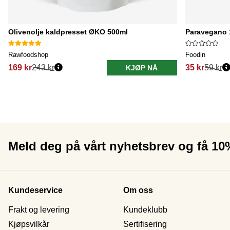
Olivenolje kaldpresset ØKO 500ml
Paravegano 
Rawfoodshop
Foodin
169 kr
243 kr
35 kr
59 kr
KJØP NÅ
Meld deg på vårt nyhetsbrev og få 1
Kundeservice
Om oss
Frakt og levering
Kundeklubb
Kjøpsvilkår
Sertifisering