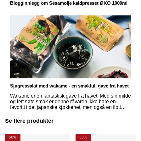
Blogginnlegg om Sesamolje kaldpresset ØKO 1000ml
Sjøgressalat med wakame - en smakfull gave fra havet
Wakame er en fantastisk gave fra havet. Med sin milde
og lett søte smak er denne råvaren ikke bare en
favoritt i det japanske kjøkkenet, men også en flott
måte å nyte havets smaker på i matlagingen din. Les
mer om hvorfor denne vidunderlige algen bør være en
Se flere produkter
selvskreven del av din bærekraftige matlaging!
50%
30%