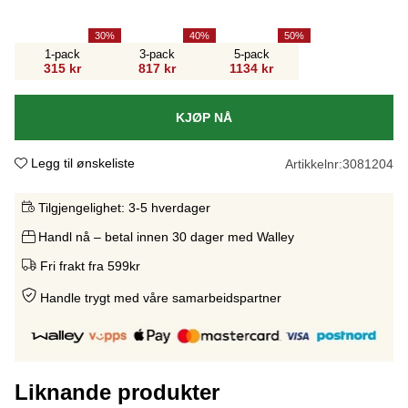
30
40
50
1-pack
3-pack
5-pack
315 kr
817 kr
1134 kr
KJØP NÅ
Legg til ønskeliste
Artikkelnr:
3081204
Tilgjengelighet:
3-5 hverdager
Handl nå – betal innen 30 dager med Walley
Fri frakt fra 599kr
Handle trygt med våre samarbeidspartne
r
Liknande produkter