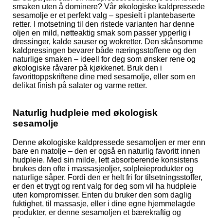
smaken uten å dominere? Vår økologiske kaldpressede
sesamolje er et perfekt valg – spesielt i plantebaserte
retter. I motsetning til den ristede varianten har denne
oljen en mild, nøtteaktig smak som passer ypperlig i
dressinger, kalde sauser og wokretter. Den skånsomme
kaldpressingen bevarer både næringsstoffene og den
naturlige smaken – ideell for deg som ønsker rene og
økologiske råvarer på kjøkkenet. Bruk den i
favorittoppskriftene dine med sesamolje, eller som en
delikat finish på salater og varme retter.
Naturlig hudpleie med økologisk
sesamolje
Denne økologiske kaldpressede sesamoljen er mer enn
bare en matolje – den er også en naturlig favoritt innen
hudpleie. Med sin milde, lett absorberende konsistens
brukes den ofte i massasjeoljer, solpleieprodukter og
naturlige såper. Fordi den er helt fri for tilsetningsstoffer,
er den et trygt og rent valg for deg som vil ha hudpleie
uten kompromisser. Enten du bruker den som daglig
fuktighet, til massasje, eller i dine egne hjemmelagde
produkter, er denne sesamoljen et bærekraftig og