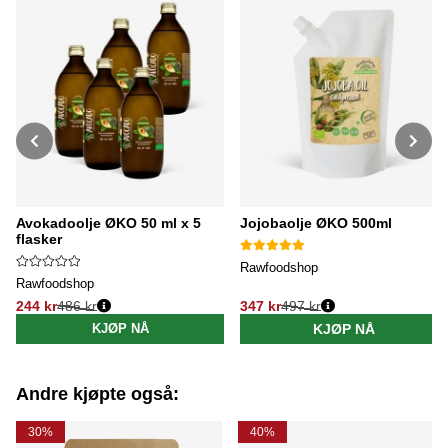
Avokadoolje ØKO 50 ml x 5
Jojobaolje ØKO 500ml
flasker
Rawfoodshop
Rawfoodshop
244 kr
486 kr
347 kr
497 kr
Vanlig pris:
Vanlig pris:
KJØP NÅ
KJØP NÅ
Andre kjøpte også:
30%
40%