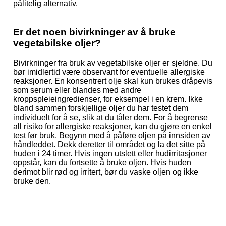
pålitelig alternativ.
Er det noen bivirkninger av å bruke
vegetabilske oljer?
Bivirkninger fra bruk av vegetabilske oljer er sjeldne. Du
bør imidlertid være observant for eventuelle allergiske
reaksjoner. En konsentrert olje skal kun brukes dråpevis
som serum eller blandes med andre
kroppspleieingredienser, for eksempel i en krem. Ikke
bland sammen forskjellige oljer du har testet dem
individuelt for å se, slik at du tåler dem. For å begrense
all risiko for allergiske reaksjoner, kan du gjøre en enkel
test før bruk. Begynn med å påføre oljen på innsiden av
håndleddet. Dekk deretter til området og la det sitte på
huden i 24 timer. Hvis ingen utslett eller hudirritasjoner
oppstår, kan du fortsette å bruke oljen. Hvis huden
derimot blir rød og irritert, bør du vaske oljen og ikke
bruke den.