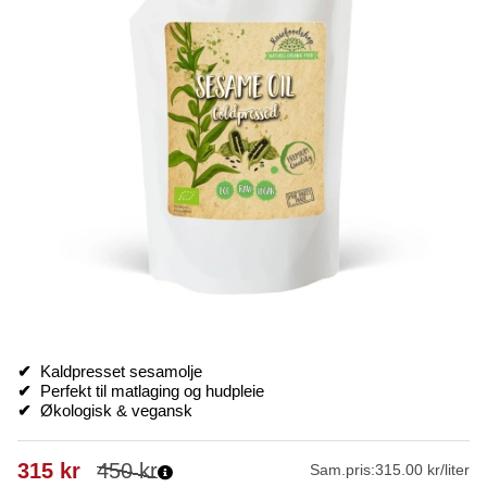
✔
Kaldpresset sesamolje
✔
Perfekt til matlaging og hudpleie
✔
Økologisk & vegansk
315
kr
450
kr
Sam.pris:
315.00 kr/liter