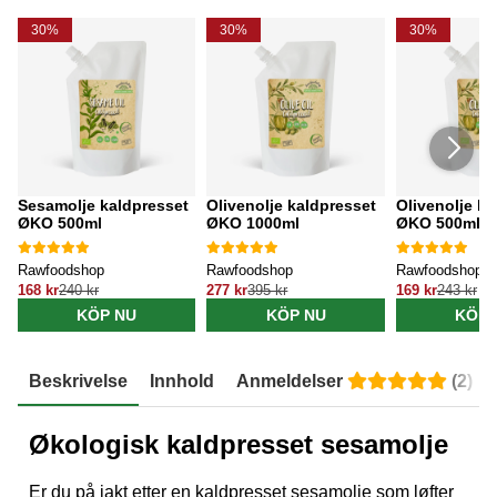
30%
30%
30%
Sesamolje kaldpresset
Olivenolje kaldpresset
Olivenolje ka
ØKO 500ml
ØKO 1000ml
ØKO 500ml
Rawfoodshop
Rawfoodshop
Rawfoodshop
168 kr
240 kr
277 kr
395 kr
169 kr
243 kr
KÖP NU
KÖP NU
KÖP 
Beskrivelse
Innhold
Anmeldelser
(
2
)
Økologisk kaldpresset sesamolje
Er du på jakt etter en kaldpresset sesamolje som løfter