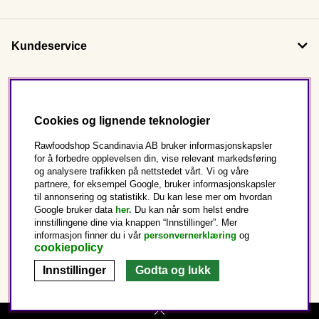
Kundeservice
Om oss
Cookies og lignende teknologier
Følg oss
Rawfoodshop Scandinavia AB bruker informasjonskapsler
for å forbedre opplevelsen din, vise relevant markedsføring
og analysere trafikken på nettstedet vårt. Vi og våre
Dette er Rawfoodshop
partnere, for eksempel Google, bruker informasjonskapsler
til annonsering og statistikk. Du kan lese mer om hvordan
Norge
Google bruker data
her.
Du kan når som helst endre
innstillingene dine via knappen “Innstillinger”. Mer
informasjon finner du i vår
personvernerklæring
og
cookiepolicy
Innstillinger
Godta og lukk
Copyright © 2025 Rawfoodshop Scandinavia AB