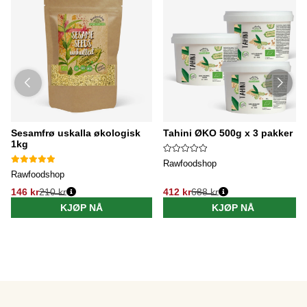
Sesamfrø uskalla økologisk
Tahini ØKO 500g x 3 pakker
1kg
Rawfoodshop
Rawfoodshop
146 kr
210 kr
412 kr
688 kr
KJØP NÅ
KJØP NÅ