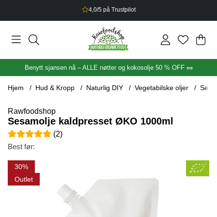
2,5% bonus på alt du handler
Han
Anta
.
Benytt sjansen nå – ALLE nøtter og kokosolje 50 % OFF 🥜
Hjem
Hud & Kropp
Naturlig DIY
Vegetabilske oljer
Sesa
Rawfoodshop
Sesamolje kaldpresset ØKO 1000ml
Gjennomsnittlig rangering 5 av 5 Antall vurderinger 2
(
2
)
Best før:
Produktbilder Sesamolje kaldpresset ØKO 1000ml
30
Outlet