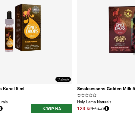
Utgående
 Kanel 5 ml
Smaksessens Golden Milk 5
urals
Holy Lama Naturals
123 kr
176 kr
KJØP NÅ
Vanlig pris: