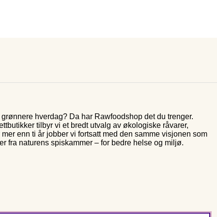
og grønnere hverdag? Da har Rawfoodshop det du trenger.
butikker tilbyr vi et bredt utvalg av økologiske råvarer,
r mer enn ti år jobber vi fortsatt med den samme visjonen som
rer fra naturens spiskammer – for bedre helse og miljø.