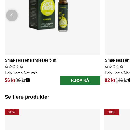
Smaksessens Ingefær 5 ml
Smaksessen
Holy Lama Naturals
Holy Lama Nat
56 kr
80 kr
82 kr
116 kr
KJØP NÅ
Se flere produkter
30%
30%