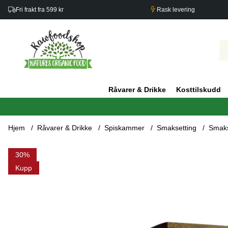
Fri frakt fra 599 kr
Rask levering
Råvarer & Drikke
Kosttilskudd
Hjem
Råvarer & Drikke
Spiskammer
Smaksetting
Smaks
Produktbilder Smaksessens Kanel 5 ml
30
Kupp