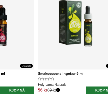
Utgående
Utg
 ml
Smaksessens Ingefær 5 ml
Holy Lama Naturals
56 kr
80 kr
KJØP NÅ
KJØP NÅ
Vanlig pris: