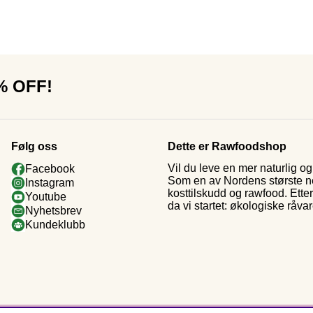
0% OFF!
Følg oss
Dette er Rawfoodshop
Vil du leve en mer naturlig 
Facebook
Som en av Nordens største nett
Instagram
kosttilskudd og rawfood. Ette
Youtube
da vi startet: økologiske råva
Nyhetsbrev
Kundeklubb