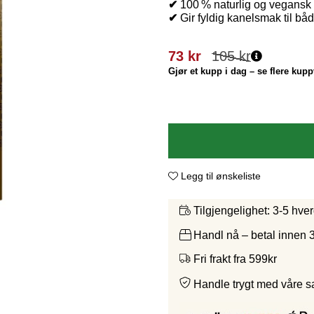
✔
100 % naturlig og vegansk –
✔
Gir fyldig kanelsmak til bå
73
kr
105
kr
Gjør et kupp i dag – se flere kupp
Legg til ønskeliste
3-5 hve
Tilgjengelighet:
Handl nå – betal innen 
Fri frakt fra 599kr
Handle trygt med våre 