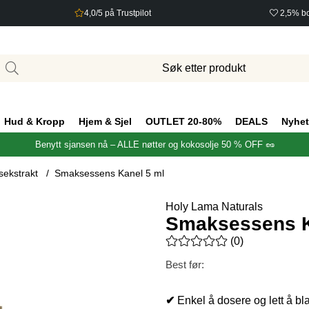
4,0/5 på Trustpilot
2,5% bo
Hud & Kropp
Hjem & Sjel
OUTLET 20-80%
DEALS
Nyhet
Benytt sjansen nå – ALLE nøtter og kokosolje 50 % OFF 🥜
ekstrakt
Smaksessens Kanel 5 ml
Holy Lama Naturals
Smaksessens K
Gjennomsnittlig rangering 0 a
(
0
)
Best før:
✔
Enkel å dosere og lett å b