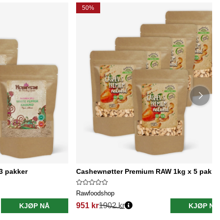
50%
3 pakker
Cashewnøtter Premium RAW 1kg x 5 pakke
Rawfoodshop
951 kr
1902 kr
KJØP NÅ
KJØP NÅ