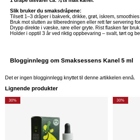
1 dråpe tilsvarer ca. ⅛ ts malt kanel.
Slik bruker du smaksdråpene:
Tilsett 1–3 dråper i bakverk, drikke, grøt, iskrem, smoothies 
Bruk mot slutten av tilberedningen eller rett før servering 
Drypp direkte i væske, røre eller gryte. Rist flasken før bruk
Holder i opptil 3 år ved riktig oppbevaring – svalt, tørt og be
Blogginnlegg om Smaksessens Kanel 5 ml
Det er ingen blogginnlegg knyttet til denne artikkelen ennå.
Lignende produkter
30%
30%