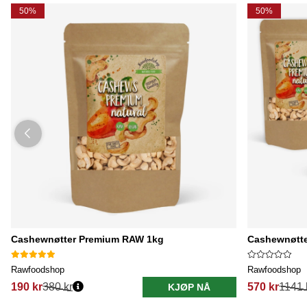
50%
50%
Cashewnøtter Premium RAW 1kg
Cashewnøtte
Rawfoodshop
Rawfoodshop
190 kr
380 kr
570 kr
1141 
KJØP NÅ