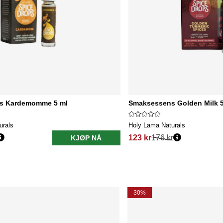
s Kardemomme 5 ml
Smaksessens Golden Milk 5
urals
Holy Lama Naturals
123 kr
176 kr
KJØP NÅ
30%