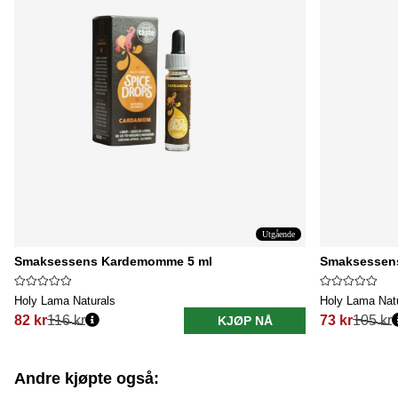
Utgående
Smaksessens Kardemomme 5 ml
Smaksessens
Holy Lama Naturals
Holy Lama Nat
82 kr
116 kr
73 kr
105 kr
KJØP NÅ
Vanlig pris:
Vanlig pris:
Andre kjøpte også: