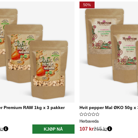
50%
r Premium RAW 1kg x 3 pakker
Hvit pepper Mal ØKO 50g x 
Herbaveda
kr
107 kr
215 kr
KJØP NÅ