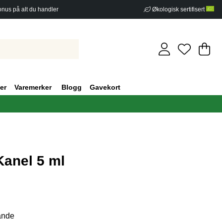
nus på alt du handler
Økologisk sertifisert
Ha
An
.
er
Varemerker
Blogg
Gavekort
anel 5 ml
v 5 Antall vurderinger 0
lande