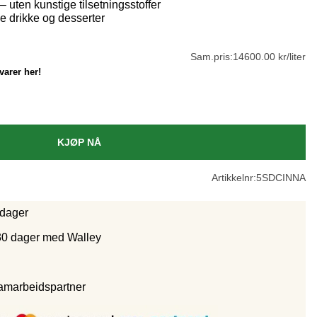
 uten kunstige tilsetningsstoffer
de drikke og desserter
Sam.pris:
14600.00 kr/liter
varer her!
KJØP NÅ
Artikkelnr:
5SDCINNA
rdager
30 dager med Walley
samarbeidspartne
r