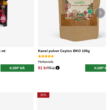
 ml
Kanel pulver Ceylon ØKO 100g
Herbaveda
61 kr
88 kr
KJØP NÅ
KJØP NÅ
30%