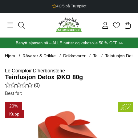
4,0/5 på Trustpilot
Han
Anta
.
Benytt sjansen nå – ALLE nøtter og kokosolje 50 % OFF 🥜
Hjem
Råvarer & Drikke
Drikkevarer
Te
Teinfusjon Deto
Le Comptoir D'herboristerie
Teinfusjon Detox ØKO 80g
Gjennomsnittlig rangering 0 av 5 Antall vurderinger 0
(
0
)
Best før:
Produktbilder Teinfusjon Detox ØKO 80g
20
Kupp