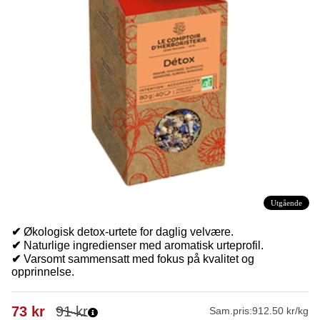
Utgående
✔
Økologisk detox-urtete for daglig velvære.
✔
Naturlige ingredienser med aromatisk urteprofil.
✔
Varsomt sammensatt med fokus på kvalitet og
opprinnelse.
73
kr
91
kr
Sam.pris:
912.50 kr/kg