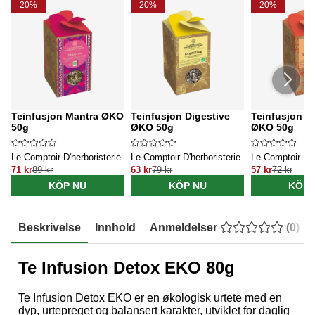
20%
20%
20%
Teinfusjon Mantra ØKO
Teinfusjon Digestive
Teinfusjon H
50g
ØKO 50g
ØKO 50g
Le Comptoir D'herboristerie
Le Comptoir D'herboristerie
Le Comptoir D'h
71 kr
89 kr
63 kr
79 kr
57 kr
72 kr
KÖP NU
KÖP NU
KÖP 
Beskrivelse
Innhold
Anmeldelser
(
0
)
Te Infusion Detox EKO 80g
Te Infusion Detox EKO er en økologisk urtete med en
dyp, urtepreget og balansert karakter, utviklet for daglig