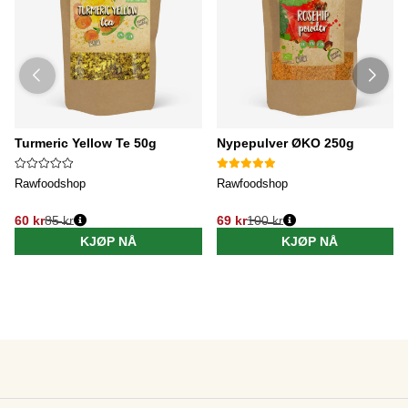
Turmeric Yellow Te 50g
Nypepulver ØKO 250g
Rawfoodshop
Rawfoodshop
60 kr
85 kr
69 kr
100 kr
KJØP NÅ
KJØP NÅ