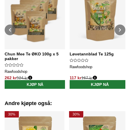
Chun Mee Te ØKO 100g x 5
Løvetannblad Te 125g
pakker
Rawfoodshop
Rawfoodshop
262 kr
524 kr
117 kr
167 kr
Vanlig pris:
Vanlig pris:
KJØP NÅ
KJØP NÅ
Andre kjøpte også:
30%
30%