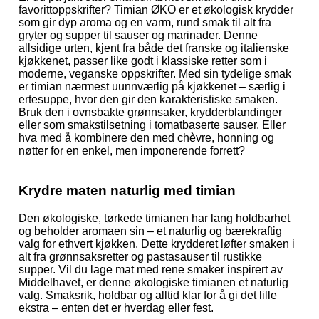
favorittoppskrifter? Timian ØKO er et økologisk krydder
som gir dyp aroma og en varm, rund smak til alt fra
gryter og supper til sauser og marinader. Denne
allsidige urten, kjent fra både det franske og italienske
kjøkkenet, passer like godt i klassiske retter som i
moderne, veganske oppskrifter. Med sin tydelige smak
er timian nærmest uunnværlig på kjøkkenet – særlig i
ertesuppe, hvor den gir den karakteristiske smaken.
Bruk den i ovnsbakte grønnsaker, krydderblandinger
eller som smakstilsetning i tomatbaserte sauser. Eller
hva med å kombinere den med chèvre, honning og
nøtter for en enkel, men imponerende forrett?
Krydre maten naturlig med timian
Den økologiske, tørkede timianen har lang holdbarhet
og beholder aromaen sin – et naturlig og bærekraftig
valg for ethvert kjøkken. Dette krydderet løfter smaken i
alt fra grønnsaksretter og pastasauser til rustikke
supper. Vil du lage mat med rene smaker inspirert av
Middelhavet, er denne økologiske timianen et naturlig
valg. Smaksrik, holdbar og alltid klar for å gi det lille
ekstra – enten det er hverdag eller fest.