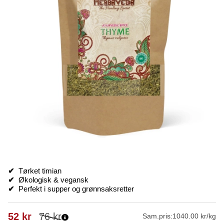
✔
Tørket timian
✔
Økologisk & vegansk
✔
Perfekt i supper og grønnsaksretter
52
kr
76
kr
Sam.pris:
1040.00 kr/kg