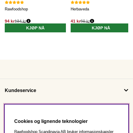
Rawfoodshop
Herbaveda
94 kr
134 kr
41 kr
60 kr
KJØP NÅ
KJØP NÅ
Kundeservice
Om oss
Cookies og lignende teknologier
Følg oss
Rawfoodshop Scandinavia AB bruker informasjonskapsler