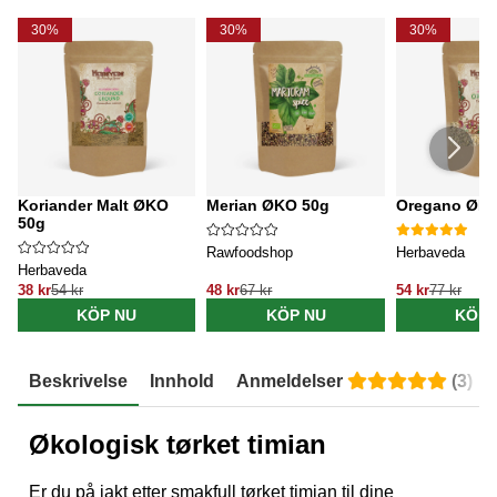
30%
30%
30%
Koriander Malt ØKO
Merian ØKO 50g
Oregano ØKO
50g
Rawfoodshop
Herbaveda
Herbaveda
38 kr
54 kr
48 kr
67 kr
54 kr
77 kr
KÖP NU
KÖP NU
KÖP 
Beskrivelse
Innhold
Anmeldelser
(
3
)
Økologisk tørket timian
Er du på jakt etter smakfull tørket timian til dine