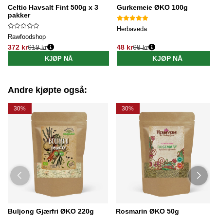
Celtic Havsalt Fint 500g x 3
Gurkemeie ØKO 100g
pakker
Herbaveda
Rawfoodshop
372 kr
619 kr
48 kr
68 kr
Vanlig pris:
Vanlig pris:
KJØP NÅ
KJØP NÅ
Andre kjøpte også:
30%
30%
Buljong Gjærfri ØKO 220g
Rosmarin ØKO 50g