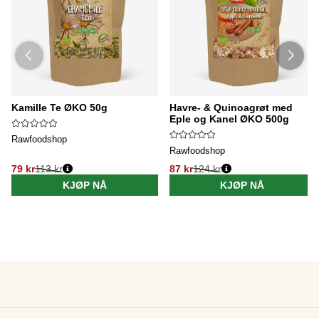
Kamille Te ØKO 50g
Havre- & Quinoagrøt med
Eple og Kanel ØKO 500g
Rawfoodshop
Rawfoodshop
79 kr
113 kr
87 kr
124 kr
KJØP NÅ
KJØP NÅ