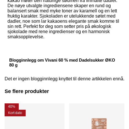
kakao møter den naturlige sødmen fra finmalte dadler.
De nøye utvalgte ingrediensene skaper en rund og
balansert smak med myke toner av karamell og en lett
fruktig karakter. Sjokoladen er utelukkende søtet med
dadler, noe som lar kakaoens elegante smak komme til
sin rett. Perfekt for deg som setter pris på økologisk
sjokolade med rene ingredienser og en harmonisk
smaksopplevelse.
Blogginnlegg om Vivani 60 % med Dadelsukker ØKO
80 g
Det er ingen blogginnlegg knyttet til denne artikkelen ennå.
Se flere produkter
40%
Kort dato