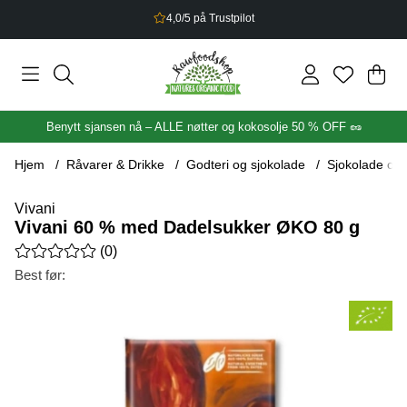
4,0/5 på Trustpilot
Han
Anta
.
Benytt sjansen nå – ALLE nøtter og kokosolje 50 % OFF 🥜
Hjem
Råvarer & Drikke
Godteri og sjokolade
Sjokolade og 
Vivani
Vivani 60 % med Dadelsukker ØKO 80 g
Gjennomsnittlig rangering 0 av 5 Antall vurderinger 0
(
0
)
Best før:
Produktbilder Vivani 60 % med Dadelsukker ØKO 80 g