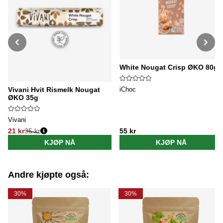
White Nougat Crisp ØKO 80g
iChoc
Vivani Hvit Rismelk Nougat
ØKO 35g
Vivani
21 kr
35 kr
55 kr
Vanlig pris:
KJØP NÅ
KJØP NÅ
Andre kjøpte også:
30%
30%