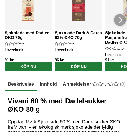
Sjokolade med Dadler
Sjokolade Dark & Dates
Sjokolade m
ØKO 70g
83% ØKO 70g
Pasjonsfrukt
Dadler ØKO 
Lovechock
Lovechock
Lovechock
91 kr
96 kr
91 kr
KÖP NU
KÖP NU
KÖP 
Beskrivelse
Innhold
Anmeldelser
(
0
)
Vivani 60 % med Dadelsukker
ØKO 80 g
Oppdag Mørk Sjokolade 60 % med Dadelsukker ØKO
fra Vivani – en økologisk mørk sjokolade der fyldig