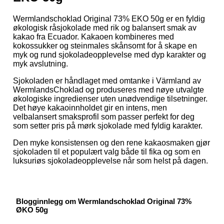
Wermlandschoklad Original 73% EKO 50g er en fyldig
økologisk råsjokolade med rik og balansert smak av
kakao fra Ecuador. Kakaoen kombineres med
kokossukker og steinmales skånsomt for å skape en
myk og rund sjokoladeopplevelse med dyp karakter og
myk avslutning.
Sjokoladen er håndlaget med omtanke i Värmland av
WermlandsChoklad og produseres med nøye utvalgte
økologiske ingredienser uten unødvendige tilsetninger.
Det høye kakaoinnholdet gir en intens, men
velbalansert smaksprofil som passer perfekt for deg
som setter pris på mørk sjokolade med fyldig karakter.
Den myke konsistensen og den rene kakaosmaken gjør
sjokoladen til et populært valg både til fika og som en
luksuriøs sjokoladeopplevelse når som helst på dagen.
Blogginnlegg om Wermlandschoklad Original 73%
ØKO 50g