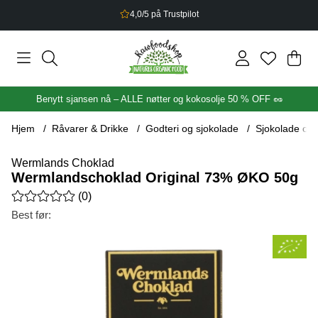
4,0/5 på Trustpilot
Han
Anta
.
Benytt sjansen nå – ALLE nøtter og kokosolje 50 % OFF 🥜
Hjem
Råvarer & Drikke
Godteri og sjokolade
Sjokolade og 
Wermlands Choklad
Wermlandschoklad Original 73% ØKO 50g
Gjennomsnittlig rangering 0 av 5 Antall vurderinger 0
(
0
)
Best før:
Produktbilder Wermlandschoklad Original 73% ØKO 50g