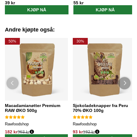
39 kr
55 kr
KJØP NÅ
KJØP NÅ
Andre kjøpte også:
50%
30%
Macadamianøtter Premium
Sjokoladeknapper fra Peru
RAW ØKO 500g
70% ØKO 100g
Rawfoodshop
Rawfoodshop
182 kr
363 kr
93 kr
132 kr