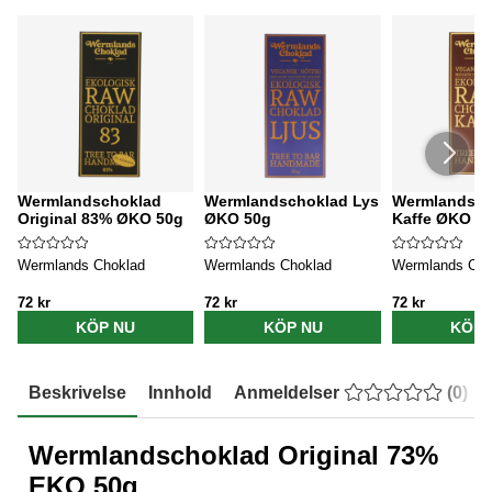
Wermlandschoklad
Wermlandschoklad Lys
Wermlandsch
Original 83% ØKO 50g
ØKO 50g
Kaffe ØKO 5
Wermlands Choklad
Wermlands Choklad
Wermlands Cho
72 kr
72 kr
72 kr
KÖP NU
KÖP NU
KÖP 
Beskrivelse
Innhold
Anmeldelser
(
0
)
Wermlandschoklad Original 73%
EKO 50g