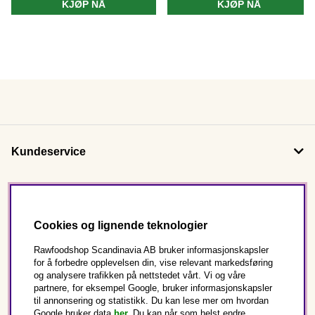
KJØP NÅ
KJØP NÅ
Kundeservice
Om oss
Cookies og lignende teknologier
Følg oss
Rawfoodshop Scandinavia AB bruker informasjonskapsler
for å forbedre opplevelsen din, vise relevant markedsføring
og analysere trafikken på nettstedet vårt. Vi og våre
Dette er Rawfoodshop
partnere, for eksempel Google, bruker informasjonskapsler
til annonsering og statistikk. Du kan lese mer om hvordan
Norge
Google bruker data
her.
Du kan når som helst endre